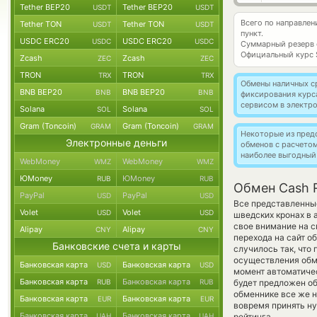
Tether BEP20
Tether BEP20
USDT
USDT
Всего по направле
Tether TON
Tether TON
USDT
USDT
пункт.
USDC ERC20
USDC ERC20
USDC
USDC
Суммарный резерв
Официальный курс
Zcash
Zcash
ZEC
ZEC
TRON
TRON
TRX
TRX
Обмены наличных с
BNB BEP20
BNB BEP20
BNB
BNB
фиксирования курс
сервисом в электр
Solana
Solana
SOL
SOL
Gram (Toncoin)
Gram (Toncoin)
GRAM
GRAM
Некоторые из пред
Электронные деньги
обменов с расчето
наиболее выгодный
WebMoney
WebMoney
WMZ
WMZ
ЮMoney
ЮMoney
RUB
RUB
Обмен Cash R
PayPal
PayPal
USD
USD
Все представленны
Volet
Volet
USD
USD
шведских кронах в
свое внимание на с
Alipay
Alipay
CNY
CNY
перехода на сайт о
Банковские счета и карты
случилось так, что
осуществления обме
Банковская карта
Банковская карта
USD
USD
момент автоматич
Банковская карта
Банковская карта
RUB
RUB
будет предложен об
обменнике все же 
Банковская карта
Банковская карта
EUR
EUR
вовремя принять н
Банковская карта
Банковская карта
UAH
UAH
рейтинга.