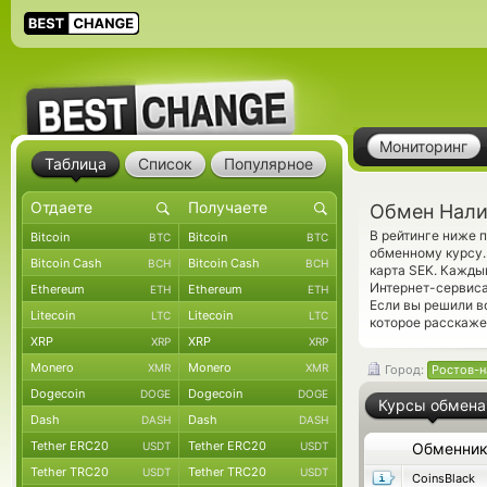
Мониторинг
Таблица
Список
Популярное
Обмен Нали
В рейтинге ниже 
Bitcoin
Bitcoin
BTC
BTC
обменному курсу.
Bitcoin Cash
Bitcoin Cash
BCH
BCH
карта SEK. Кажды
Интернет-сервиса
Ethereum
Ethereum
ETH
ETH
Если вы решили в
Litecoin
Litecoin
LTC
LTC
которое расскаже
XRP
XRP
XRP
XRP
Monero
Monero
XMR
XMR
Город:
Ростов-н
Dogecoin
Dogecoin
DOGE
DOGE
Курсы обмена
Dash
Dash
DASH
DASH
Tether ERC20
Tether ERC20
USDT
USDT
Обменни
Tether TRC20
Tether TRC20
USDT
USDT
CoinsBlack