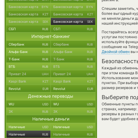
Банковская карта
Банковская карта
BYN
BYN
Спешим заметить, 
более выгодный ку
Банковская карта
Банковская карта
KZT
KZT
не меняли деньги д
Банковская карта
Банковская карта
SEK
SEK
нашей инструкцией 
СБП
СБП
RUB
RUB
Постарайтесь всег
Интернет-банкинг
услугам постоянно
используйте функ
Сбербанк
Сбербанк
RUB
RUB
сообщение на Teleg
Двойной обмен
вы н
Альфа-Банк
Альфа-Банк
RUB
RUB
Т-Банк
Т-Банк
RUB
RUB
Безопасност
ВТБ
ВТБ
RUB
RUB
Каждый из обменны
при этом команда 
Приват 24
Приват 24
UAH
UAH
Использование мон
Kaspi Bank
Kaspi Bank
KZT
KZT
пунктах. При выбор
размер резервов и 
Revolut
Revolut
EUR
EUR
Денежные переводы
Выберите по
Обменные пункты по
WU
WU
USD
USD
странах, например:
ЗК
ЗК
RUB
RUB
резервы в разных г
Наличные деньги
вам будет удобнее 
Наличные
Наличные
USD
USD
Наличные
Наличные
RUB
RUB