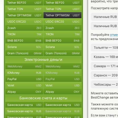
вероятно, что тр
Tether BEP20
Tether BEP20
USDT
USDT
Посмотрите напр
Tether TON
Tether TON
USDT
USDT
Tether OPTIMISM
Tether OPTIMISM
USDT
USDT
Наличные RUB
USDC ERC20
USDC ERC20
USDC
USDC
Наличные RUB
Zcash
Zcash
ZEC
ZEC
TRON
TRON
TRX
TRX
Попробуйте
отме
есть предложени
BNB BEP20
BNB BEP20
BNB
BNB
Solana
Solana
SOL
SOL
Тольятти — 10
Gram (Toncoin)
Gram (Toncoin)
GRAM
GRAM
Казань — 169 
Электронные деньги
Самара — 171 
WebMoney
WebMoney
WMZ
WMZ
ЮMoney
ЮMoney
RUB
RUB
Саранск — 209
PayPal
PayPal
USD
USD
Чебоксары — 2
Volet
Volet
USD
USD
Alipay
Alipay
CNY
CNY
Можете оставит
BestChange авто
Банковские счета и карты
Также можете о
Банковская карта
Банковская карта
USD
USD
платежную сист
Банковская карта
Банковская карта
RUB
RUB
Если вам станут
Банковская карта
Банковская карта
EUR
EUR