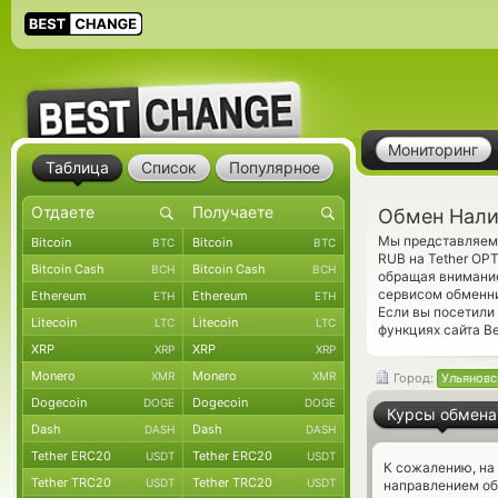
Мониторинг
Таблица
Список
Популярное
Обмен Нали
Мы представляем 
Bitcoin
Bitcoin
BTC
BTC
RUB на Tether OP
Bitcoin Cash
Bitcoin Cash
BCH
BCH
обращая внимание
сервисом обменни
Ethereum
Ethereum
ETH
ETH
Если вы посетили
Litecoin
Litecoin
LTC
LTC
функциях сайта B
XRP
XRP
XRP
XRP
Monero
Monero
XMR
XMR
Город:
Ульяновс
Dogecoin
Dogecoin
DOGE
DOGE
Курсы обмена
Dash
Dash
DASH
DASH
Tether ERC20
Tether ERC20
USDT
USDT
К сожалению, на
Tether TRC20
Tether TRC20
USDT
USDT
направлением о