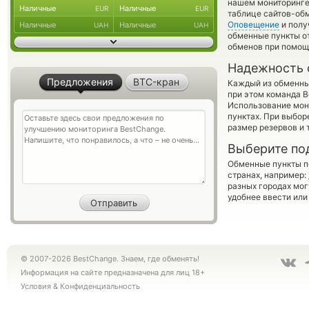
нашем мониторинге
Наличные
Наличные
EUR
EUR
таблице сайтов-обм
Оповещение
и полу
Наличные
Наличные
UAH
UAH
обменные пункты о
обменов при помощ
Надежность 
Предложения
BTC-кран
Каждый из обменны
при этом команда 
Использование мон
пунктах. При выбор
размер резервов и 
Выберите по
Обменные пункты по
странах, например:
разных городах мог
удобнее ввести или
© 2007-2026 BestChange. Знаем, где обменять!
Информация на сайте предназначена для лиц 18+
Условия
&
Конфиденциальность