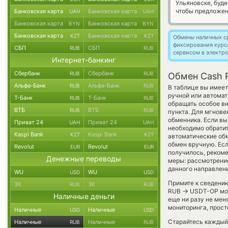
Ульяновске, буд
чтобы предложен
Банковская карта
Банковская карта
UAH
UAH
Банковская карта
Банковская карта
BYN
BYN
Банковская карта
Банковская карта
KZT
KZT
Обмены наличных с
фиксирования курс
СБП
СБП
RUB
RUB
сервисом в электр
Интернет-банкинг
Сбербанк
Сбербанк
RUB
RUB
Обмен Cash 
Альфа-Банк
Альфа-Банк
RUB
RUB
В таблице вы имеет
ручной или автома
Т-Банк
Т-Банк
RUB
RUB
обращать особое вн
ВТБ
ВТБ
RUB
RUB
пункта. Для мгнове
обменника. Если вы
Приват 24
Приват 24
UAH
UAH
необходимо обратит
Kaspi Bank
Kaspi Bank
KZT
KZT
автоматические о
обмен вручную. Если
Revolut
Revolut
EUR
EUR
получилось, реком
Денежные переводы
меры: рассмотрение
данного направлени
WU
WU
USD
USD
Примите к сведению
ЗК
ЗК
RUB
RUB
→
RUB
USDT-OP могу
Наличные деньги
еще ни разу не мен
мониторинга, прост
Наличные
Наличные
USD
USD
Старайтесь каждый
Наличные
Наличные
RUB
RUB