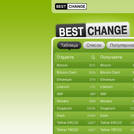
Таблица
Список
Популярно
Bitcoin
Bitcoin
BTC
Bitcoin Cash
Bitcoin Cash
BCH
Ethereum
Ethereum
ETH
Litecoin
Litecoin
LTC
XRP
XRP
XRP
Monero
Monero
XMR
Dogecoin
Dogecoin
DOGE
D
Dash
Dash
DASH
D
Tether ERC20
Tether ERC20
USDT
U
Tether TRC20
Tether TRC20
USDT
U