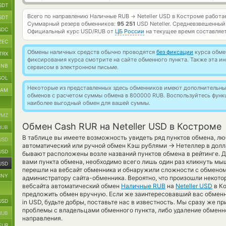
SDT
Всего по направлению Наличные RUB
Neteller USD в Костроме работ
→
SDT
Суммарный резерв обменников:
95 251
USD Neteller.
Средневзвешенный
SDC
Официальный курс
USD/RUB
от
ЦБ России
на текущее время составляе
ZEC
Обмены наличных средств обычно проводятся
без фиксации
курса обмен
TRX
фиксирования курса смотрите на сайте обменного пункта. Также эта 
BNB
сервисом в электронном письме.
SOL
Некоторые из представленных здесь обменников имеют дополнительные
RAM
обменов с расчетом суммы обмена в 800000 RUB. Воспользуйтесь фун
наиболее выгодный обмен для вашей суммы.
MZ
Обмен Cash RUR на Neteller USD в Костроме
RUB
В таблице вы имеете возможность увидеть ряд пунктов обмена, лю
USD
→
автоматический или ручной обмен Кэш рублями
Нетеллер в долл
USD
бывают расположены возле названий пунктов обмена в рейтинге. Дл
вами пункта обмена, необходимо всего лишь один раз кликнуть мы
USD
перешли на вебсайт обменника и обнаружили сложности с обменом
CNY
администратору сайта-обменника. Вероятно, что произошли некото
вебсайта автоматический обмен
Наличные RUB
на
Neteller USD
в Ко
предложить обмен вручную. Если же заинтересовавший вас обменник
USD
in USD, будьте добры, поставьте нас в известность. Мы сразу же
проблемы с владельцами обменного пункта, либо удаление обменно
RUB
направления.
EUR