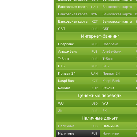
Банковская карта
Банковская карта
UAH
Банковская карта
Банковская карта
BYN
Банковская карта
Банковская карта
KZT
СБП
СБП
RUB
Интернет-банкинг
Сбербанк
Сбербанк
RUB
Альфа-Банк
Альфа-Банк
RUB
Т-Банк
Т-Банк
RUB
ВТБ
ВТБ
RUB
Приват 24
Приват 24
UAH
Kaspi Bank
Kaspi Bank
KZT
Revolut
Revolut
EUR
Денежные переводы
WU
WU
USD
ЗК
ЗК
RUB
Наличные деньги
Наличные
Наличные
USD
Наличные
Наличные
RUB