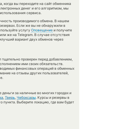
да, когда вы переходите на сайт обменника
электронных денег и его алгоритмом, мы
 использования сервиса.
точность производимого обмена. В нашем
 резервах. Если же вы не обнаружили в
спользуйте услугу
Оповещение
и получите
или же на Telegram. В случае отсутствия
илучший вариант двух обменов через
л тщательно проверен перед добавлением,
сполнением ими своих обязательств.
оводимых финансовых операций в обменных
имание на отзывы других пользователей,
е.
 деньги за наличные во многих городах и
ва
,
Тверь
,
Чебоксары
. Курсы и резервы в
о пункта. Выберите локацию, где вам будет