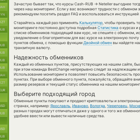
→
Зачастую бывает так, что курсы Cash-RUB
Neteller выгоднее тог
UAH
через наш мониторинг. Если у вас возникают трудности с обменом 
рекомендуем посетить раздел FAQ и воспользоваться инструкцией
BYN
KZT
Старайтесь каждый раз применять
Калькулятор
, чтобы проверить 
мониторинге постоянно доступна подробная
Статистика
о курсах и
RUB
списке обменников подходящий вам курс, не спешите с обменом, и
уведомление о благоприятном для вас курсе на электронную почту 
пунктов обмена, с помощью функции
Двойной обмен
вы найдете на
RUB
транзитную валюту.
RUB
Надежность обменников
RUB
Каждый из обменных пунктов, присутствующих на нашем сайте, бы
RUB
при этом команда BestChange непрерывно следит за надлежащим и
Использование мониторинга позволяет повысить безопасность пр
UAH
пунктах. При выборе обменного пункта, пожалуйста, обращайте вн
KZT
размер резервов и текущий статус обменника на нашем мониторинг
EUR
Выберите подходящий город
Обменные пункты покупают и продают криптовалюты и электронные
странах, например:
Ярославль
,
Иваново
,
Вологда
,
Череповец
,
Моск
USD
разных городах могут отличаться даже у одного и того же обменног
RUB
удобнее ввести или вывести наличные средства.
USD
RUB