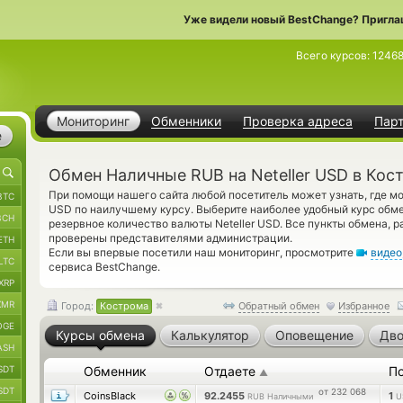
Уже видели новый BestChange? Пригла
Всего курсов:
12468
Мониторинг
Обменники
Проверка адреса
Пар
е
Обмен Наличные RUB на Neteller USD в Кос
При помощи нашего сайта любой посетитель может узнать, где м
BTC
USD по наилучшему курсу. Выберите наиболее удобный курс обме
BCH
резервное количество валюты Neteller USD. Все пункты обмена, 
проверены представителями администрации.
ETH
Если вы впервые посетили наш мониторинг, просмотрите
видео
LTC
сервиса BestChange.
XRP
XMR
Город:
Кострома
Обратный обмен
Избранное
OGE
Курсы обмена
Калькулятор
Оповещение
Дво
ASH
SDT
Обменник
Отдаете
П
▲
SDT
от 232 068
CoinsBlack
92.2455
1
RUB Наличными
U