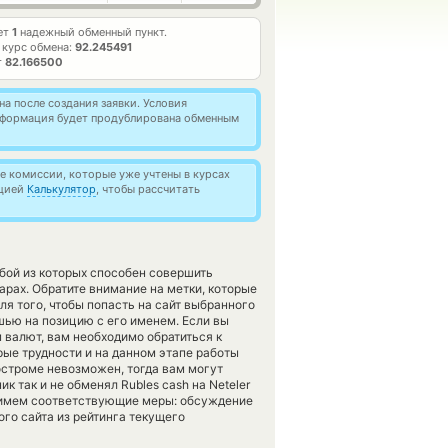
ает
1
надежный обменный пункт.
 курс обмена:
92.245491
т
82.166500
а после создания заявки. Условия
информация будет продублирована обменным
 комиссии, которые уже учтены в курсах
кцией
Калькулятор
, чтобы рассчитать
бой из которых способен совершить
арах. Обратите внимание на метки, которые
я того, чтобы попасть на сайт выбранного
шью на позицию с его именем. Если вы
 валют, вам необходимо обратиться к
рые трудности и на данном этапе работы
строме невозможен, тогда вам могут
 так и не обменял Rubles cash на Neteler
 примем соответствующие меры: обсуждение
го сайта из рейтинга текущего