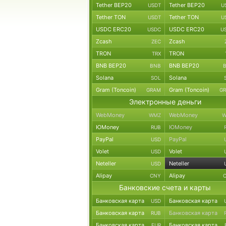
Tether BEP20
Tether BEP20
USDT
U
Tether TON
Tether TON
USDT
U
USDC ERC20
USDC ERC20
USDC
U
Zcash
Zcash
ZEC
TRON
TRON
TRX
BNB BEP20
BNB BEP20
BNB
Solana
Solana
SOL
Gram (Toncoin)
Gram (Toncoin)
GRAM
G
Электронные деньги
WebMoney
WebMoney
WMZ
W
ЮMoney
ЮMoney
RUB
PayPal
PayPal
USD
Volet
Volet
USD
Neteller
Neteller
USD
Alipay
Alipay
CNY
Банковские счета и карты
Банковская карта
Банковская карта
USD
Банковская карта
Банковская карта
RUB
Банковская карта
Банковская карта
EUR