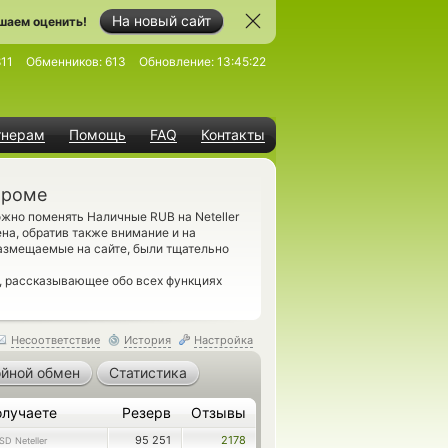
На новый сайт
шаем оценить!
11
Обменников:
613
Обновление:
13:45:22
тнерам
Помощь
FAQ
Контакты
троме
ожно поменять Наличные RUB на Neteller
на, обратив также внимание и на
размещаемые на сайте, были тщательно
, рассказывающее обо всех функциях
Несоответствие
История
Настройка
йной обмен
Статистика
олучаете
Резерв
Отзывы
95 251
2178
SD Neteller