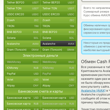
Tether BEP20
Tether BEP20
USDT
USDT
Всего по направле
Tether TON
Tether TON
USDT
USDT
Суммарный резерв
USDC ERC20
USDC ERC20
USDC
USDC
Курс обмена
AVAX/
Zcash
Zcash
ZEC
ZEC
Обмены наличных с
TRON
TRON
TRX
TRX
фиксирования курс
BNB BEP20
BNB BEP20
BNB
BNB
сервисом в электр
Solana
Solana
SOL
SOL
Некоторые из пред
Avalanche
Avalanche
AVAX
AVAX
обменов с расчето
Gram (Toncoin)
Gram (Toncoin)
GRAM
GRAM
наиболее выгодный
Электронные деньги
Обмен Cash R
WebMoney
WebMoney
WMZ
WMZ
Все указанные в т
ЮMoney
ЮMoney
RUB
RUB
Криптовалюта Avala
PayPal
PayPal
USD
USD
временами располож
нажмите один раз м
Volet
Volet
USD
USD
не была обнаружена
Alipay
Alipay
CNY
CNY
консультанту сайта
Avalanche (AVAX)
в 
Банковские счета и карты
Avalanche cryptocu
Банковская карта
Банковская карта
USD
USD
сообщите об этом 
причину проблемы, 
Банковская карта
Банковская карта
RUB
RUB
Зачастую получает
Банковская карта
Банковская карта
EUR
EUR