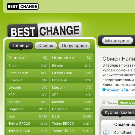
Мониторинг
Таблица
Список
Популярное
Обмен Нали
В таблице показа
Bitcoin
Bitcoin
BTC
BTC
курсам обмена в 
Bitcoin Cash
Bitcoin Cash
BCH
BCH
количество валют
представителями
Ethereum
Ethereum
ETH
ETH
Клиентам, которы
Litecoin
Litecoin
LTC
LTC
видео-гайд
, п
XRP
XRP
XRP
XRP
Monero
Monero
XMR
XMR
Город:
Черепов
Dogecoin
Dogecoin
DOGE
DOGE
Курсы обмена
Dash
Dash
DASH
DASH
Tether ERC20
Tether ERC20
USDT
USDT
Обменни
Tether TRC20
Tether TRC20
USDT
USDT
CoinsBlack