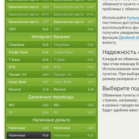
обменного пункта ч
Банковская карта
Банковская карта
UAH
UAH
проблемы с обменом
Банковская карта
Банковская карта
BYN
BYN
Используйте
Кальк
Банковская карта
Банковская карта
KZT
KZT
постоянно доступн
воспользуйтесь фу
СБП
СБП
RUB
RUB
получите уведомлен
Интернет-банкинг
функции
Двойной о
валюту.
Сбербанк
Сбербанк
RUB
RUB
Надежность 
Альфа-Банк
Альфа-Банк
RUB
RUB
Каждый из обменны
Т-Банк
Т-Банк
RUB
RUB
при этом команда 
ВТБ
ВТБ
RUB
RUB
Использование мон
пунктах. При выбор
Приват 24
Приват 24
UAH
UAH
размер резервов и 
Kaspi Bank
Kaspi Bank
KZT
KZT
Выберите по
Revolut
Revolut
EUR
EUR
Обменные пункты по
Денежные переводы
странах, например:
WU
WU
в разных городах м
USD
USD
будет удобнее ввес
ЗК
ЗК
RUB
RUB
Наличные деньги
Наличные
Наличные
USD
USD
Наличные
Наличные
RUB
RUB