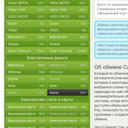
Tether BEP20
Tether BEP20
USDT
USDT
Всего по направле
Суммарный резерв
Tether TON
Tether TON
USDT
USDT
Официальный курс
USDC ERC20
USDC ERC20
USDC
USDC
Zcash
Zcash
ZEC
ZEC
Обмены наличных с
фиксирования курс
TRON
TRON
TRX
TRX
сервисом в электр
BNB BEP20
BNB BEP20
BNB
BNB
Solana
Solana
SOL
SOL
Некоторые из пред
обменов с расчето
Gram (Toncoin)
Gram (Toncoin)
GRAM
GRAM
наиболее выгодный
Электронные деньги
WebMoney
WebMoney
WMZ
WMZ
Об обмене Ca
ЮMoney
ЮMoney
RUB
RUB
Каждый из обменник
автоматическом или
PayPal
PayPal
USD
USD
которые в некоторы
Volet
Volet
USD
USD
выбранного вами п
перехода на сайт 
Alipay
Alipay
CNY
CNY
незамедлительно об
Банковские счета и карты
системы, когда ав
доступен обмен вал
Банковская карта
Банковская карта
USD
USD
Pay, пожалуйста, п
Банковская карта
Банковская карта
RUB
RUB
проблемы с владель
обмена.
Банковская карта
Банковская карта
EUR
EUR
Часто бывает так, 
Банковская карта
Банковская карта
UAH
UAH