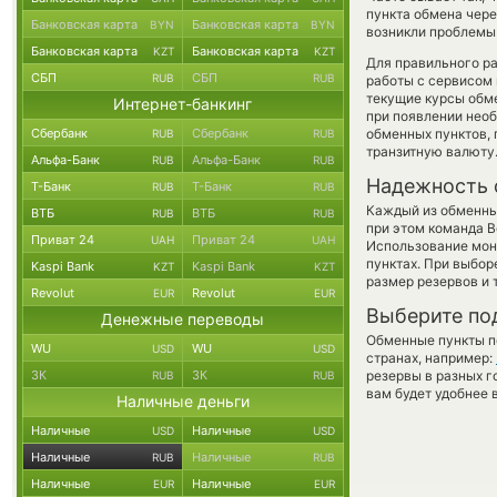
пункта обмена чере
Банковская карта
Банковская карта
BYN
BYN
возникли проблемы 
Банковская карта
Банковская карта
KZT
KZT
Для правильного ра
СБП
СБП
RUB
RUB
работы с сервисом 
текущие курсы обм
Интернет-банкинг
при появлении необ
Сбербанк
Сбербанк
обменных пунктов,
RUB
RUB
транзитную валюту
Альфа-Банк
Альфа-Банк
RUB
RUB
Надежность 
Т-Банк
Т-Банк
RUB
RUB
Каждый из обменны
ВТБ
ВТБ
RUB
RUB
при этом команда 
Приват 24
Приват 24
UAH
UAH
Использование мон
пунктах. При выбор
Kaspi Bank
Kaspi Bank
KZT
KZT
размер резервов и 
Revolut
Revolut
EUR
EUR
Выберите по
Денежные переводы
Обменные пункты по
WU
WU
USD
USD
странах, например:
ЗК
ЗК
резервы в разных г
RUB
RUB
вам будет удобнее 
Наличные деньги
Наличные
Наличные
USD
USD
Наличные
Наличные
RUB
RUB
Наличные
Наличные
EUR
EUR