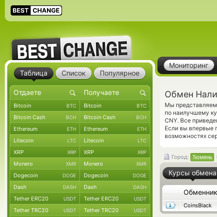
Мониторинг
Таблица
Список
Популярное
Обмен Нали
Мы представляем 
Bitcoin
Bitcoin
BTC
BTC
по наилучшему ку
Bitcoin Cash
Bitcoin Cash
BCH
BCH
CNY. Все приведе
Если вы впервые 
Ethereum
Ethereum
ETH
ETH
возможностях сер
Litecoin
Litecoin
LTC
LTC
XRP
XRP
XRP
XRP
Город:
Тюмень
Monero
Monero
XMR
XMR
Курсы обмена
Dogecoin
Dogecoin
DOGE
DOGE
Dash
Dash
DASH
DASH
Обменни
Tether ERC20
Tether ERC20
USDT
USDT
CoinsBlack
Tether TRC20
Tether TRC20
USDT
USDT