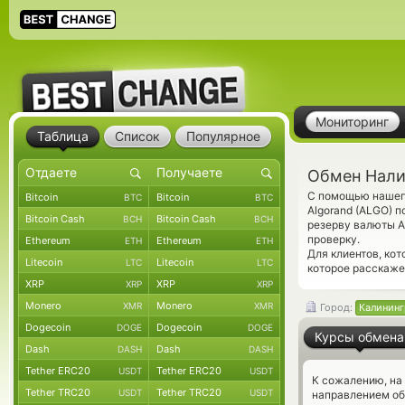
Мониторинг
Таблица
Список
Популярное
Обмен Нали
С помощью нашего
Bitcoin
Bitcoin
BTC
BTC
Algorand (ALGO) п
Bitcoin Cash
Bitcoin Cash
BCH
BCH
резерву валюты A
проверку.
Ethereum
Ethereum
ETH
ETH
Для клиентов, ко
Litecoin
Litecoin
LTC
LTC
которое расскаже
XRP
XRP
XRP
XRP
Monero
Monero
XMR
XMR
Город:
Калининг
Dogecoin
Dogecoin
DOGE
DOGE
Курсы обмена
Dash
Dash
DASH
DASH
Tether ERC20
Tether ERC20
USDT
USDT
К сожалению, на
Tether TRC20
Tether TRC20
USDT
USDT
направлением о