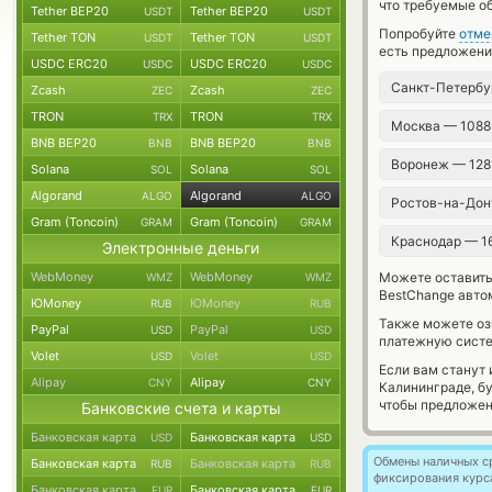
что требуемые о
Tether BEP20
Tether BEP20
USDT
USDT
Попробуйте
отме
Tether TON
Tether TON
USDT
USDT
есть предложени
USDC ERC20
USDC ERC20
USDC
USDC
Санкт-Петербу
Zcash
Zcash
ZEC
ZEC
TRON
TRON
TRX
TRX
Москва — 1088
BNB BEP20
BNB BEP20
BNB
BNB
Воронеж — 128
Solana
Solana
SOL
SOL
Algorand
Algorand
ALGO
ALGO
Ростов-на-Дон
Gram (Toncoin)
Gram (Toncoin)
GRAM
GRAM
Краснодар — 1
Электронные деньги
WebMoney
WebMoney
Можете оставит
WMZ
WMZ
BestChange авто
ЮMoney
ЮMoney
RUB
RUB
Также можете о
PayPal
PayPal
USD
USD
платежную сист
Volet
Volet
USD
USD
Если вам станут
Alipay
Alipay
CNY
CNY
Калининграде, б
чтобы предложен
Банковские счета и карты
Банковская карта
Банковская карта
USD
USD
Обмены наличных с
Банковская карта
Банковская карта
RUB
RUB
фиксирования курс
Банковская карта
Банковская карта
EUR
EUR