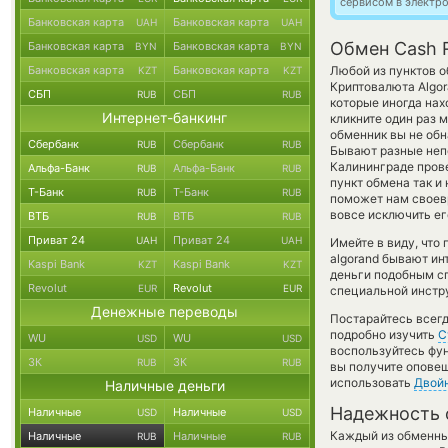
сервисом в электр
Банковская карта
Банковская карта
UAH
UAH
Обмен Cash R
Банковская карта
Банковская карта
BYN
BYN
Банковская карта
Банковская карта
Любой из пунктов о
KZT
KZT
Криптовалюта Algor
СБП
СБП
RUB
RUB
которые иногда нах
Интернет-банкинг
кликните один раз 
обменник вы не обн
Сбербанк
Сбербанк
RUB
RUB
Бывают разные неп
Калининграде прове
Альфа-Банк
Альфа-Банк
RUB
RUB
пункт обмена так и 
Т-Банк
Т-Банк
RUB
RUB
поможет нам своев
вовсе исключить ег
ВТБ
ВТБ
RUB
RUB
Приват 24
Приват 24
UAH
UAH
Имейте в виду, что
algorand бывают ин
Kaspi Bank
Kaspi Bank
KZT
KZT
деньги подобным сп
Revolut
Revolut
EUR
EUR
специальной инстру
Денежные переводы
Постарайтесь всег
подробно изучить
С
WU
WU
USD
USD
воспользуйтесь фу
ЗК
ЗК
RUB
RUB
вы получите оповещ
использовать
Двой
Наличные деньги
Надежность 
Наличные
Наличные
USD
USD
Каждый из обменны
Наличные
Наличные
RUB
RUB