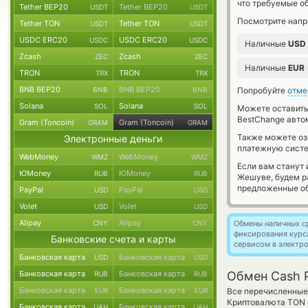
что требуемые о
Tether BEP20
Tether BEP20
USDT
USDT
Посмотрите напр
Tether TON
Tether TON
USDT
USDT
USDC ERC20
USDC ERC20
USDC
USDC
Наличные
USD
Zcash
Zcash
ZEC
ZEC
Наличные
EUR
TRON
TRON
TRX
TRX
BNB BEP20
BNB BEP20
BNB
BNB
Попробуйте
отме
Solana
Solana
SOL
SOL
Можете оставит
BestChange авто
Gram (Toncoin)
Gram (Toncoin)
GRAM
GRAM
Также можете о
Электронные деньги
платежную сист
WebMoney
WebMoney
WMZ
WMZ
Если вам станут
ЮMoney
ЮMoney
RUB
RUB
Жешуве, будем р
предложенные об
PayPal
PayPal
USD
USD
Volet
Volet
USD
USD
Alipay
Alipay
CNY
CNY
Обмены наличных с
фиксирования курс
Банковские счета и карты
сервисом в электр
Банковская карта
Банковская карта
USD
USD
Банковская карта
Банковская карта
Обмен Cash 
RUB
RUB
Банковская карта
Банковская карта
EUR
EUR
Все перечисленные
Криптовалюта TON в
Банковская карта
Банковская карта
UAH
UAH