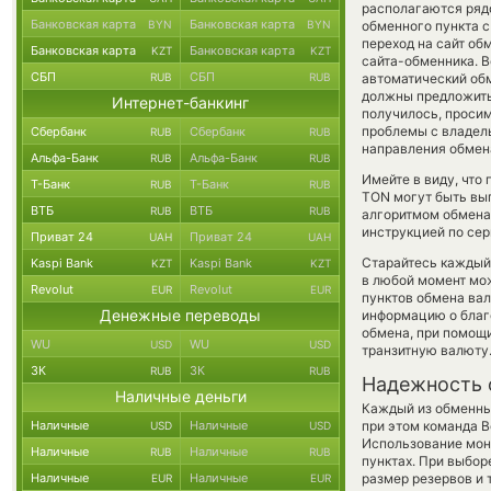
располагаются рядо
Банковская карта
Банковская карта
BYN
BYN
обменного пункта с
переход на сайт об
Банковская карта
Банковская карта
KZT
KZT
сайта-обменника. В
СБП
СБП
RUB
RUB
автоматический об
должны предложить о
Интернет-банкинг
получилось, проси
проблемы с владель
Сбербанк
Сбербанк
RUB
RUB
направления обмен
Альфа-Банк
Альфа-Банк
RUB
RUB
Имейте в виду, что
Т-Банк
Т-Банк
RUB
RUB
TON могут быть выг
ВТБ
ВТБ
RUB
RUB
алгоритмом обмена 
инструкцией по сер
Приват 24
Приват 24
UAH
UAH
Старайтесь каждый
Kaspi Bank
Kaspi Bank
KZT
KZT
в любой момент мо
Revolut
Revolut
EUR
EUR
пунктов обмена вал
Денежные переводы
информацию о благо
обмена, при помощ
WU
WU
USD
USD
транзитную валюту
ЗК
ЗК
RUB
RUB
Надежность 
Наличные деньги
Каждый из обменны
Наличные
Наличные
при этом команда 
USD
USD
Использование мон
Наличные
Наличные
RUB
RUB
пунктах. При выбор
Наличные
Наличные
размер резервов и 
EUR
EUR