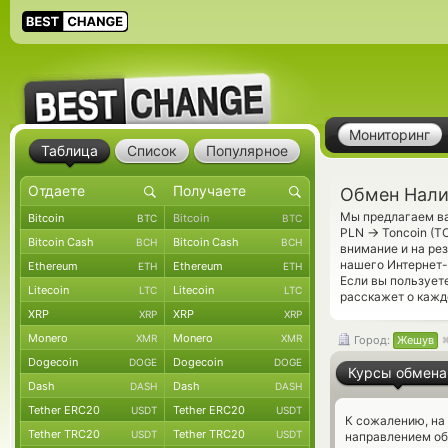
Мониторинг
Таблица
Список
Популярное
Обмен Нали
Мы предлагаем ва
Bitcoin
Bitcoin
BTC
BTC
→
PLN
Toncoin (T
Bitcoin Cash
Bitcoin Cash
BCH
BCH
внимание и на ре
нашего Интернет-
Ethereum
Ethereum
ETH
ETH
Если вы пользует
Litecoin
Litecoin
LTC
LTC
расскажет о кажд
XRP
XRP
XRP
XRP
Monero
Monero
XMR
XMR
Город:
Жешув
Dogecoin
Dogecoin
DOGE
DOGE
Курсы обмена
Dash
Dash
DASH
DASH
Tether ERC20
Tether ERC20
USDT
USDT
К сожалению, на
Tether TRC20
Tether TRC20
USDT
USDT
направлением о