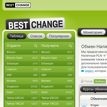
Мониторинг
Таблица
Список
Популярное
Обмен Нали
Мы предлагаем ва
Bitcoin
Bitcoin
BTC
BTC
→
Наличные PLN
Bitcoin Cash
Bitcoin Cash
BCH
BCH
внимание также и
досконально пров
Ethereum
Ethereum
ETH
ETH
Для пользователе
Litecoin
Litecoin
LTC
LTC
видео
, которое
XRP
XRP
XRP
XRP
Monero
Monero
XMR
XMR
Город:
Люблин
Dogecoin
Dogecoin
DOGE
DOGE
Курсы обмена
Dash
Dash
DASH
DASH
Tether ERC20
Tether ERC20
USDT
USDT
Обменни
Tether TRC20
Tether TRC20
USDT
USDT
Kingex