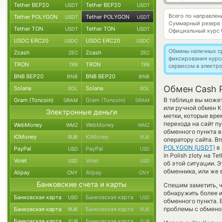
Tether BEP20
Tether BEP20
USDT
USDT
Всего по направле
Tether POLYGON
Tether POLYGON
USDT
USDT
Суммарный резерв
Tether TON
Tether TON
USDT
USDT
Официальный курс
USDC ERC20
USDC ERC20
USDC
USDC
Обмены наличных с
Zcash
Zcash
ZEC
ZEC
фиксирования курс
TRON
TRON
TRX
TRX
сервисом в электр
BNB BEP20
BNB BEP20
BNB
BNB
Обмен Cash 
Solana
Solana
SOL
SOL
В таблице вы может
Gram (Toncoin)
Gram (Toncoin)
GRAM
GRAM
или ручной обмен 
Электронные деньги
метки, которые вр
перехода на сайт п
WebMoney
WebMoney
WMZ
WMZ
обменного пункта в
ЮMoney
ЮMoney
RUB
RUB
оператору сайта. В
POLYGON (USDT)
в 
PayPal
PayPal
USD
USD
in Polish zloty на 
Volet
Volet
USD
USD
об этой ситуации. 
обменника, или же 
Alipay
Alipay
CNY
CNY
Банковские счета и карты
Спешим заметить, 
обнаружить более 
Банковская карта
Банковская карта
USD
USD
обменного пункта. 
проблемы с обменом
Банковская карта
Банковская карта
RUB
RUB
Банковская карта
Банковская карта
EUR
EUR