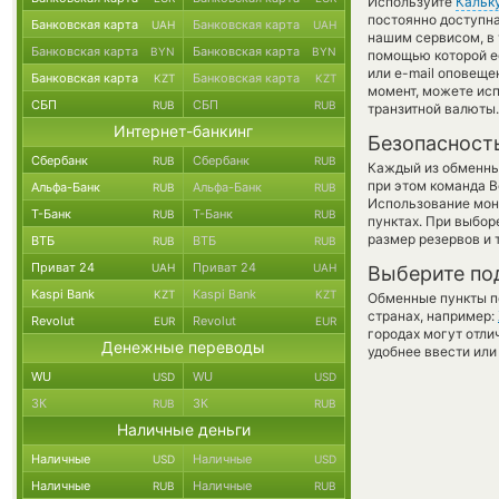
Используйте
Кальк
постоянно доступн
Банковская карта
Банковская карта
UAH
UAH
нашим сервисом, в
Банковская карта
Банковская карта
BYN
BYN
помощью которой е
или e-mail оповещен
Банковская карта
Банковская карта
KZT
KZT
момент, можете ис
СБП
СБП
RUB
RUB
транзитной валюты.
Интернет-банкинг
Безопасност
Сбербанк
Сбербанк
RUB
RUB
Каждый из обменны
при этом команда 
Альфа-Банк
Альфа-Банк
RUB
RUB
Использование мон
Т-Банк
Т-Банк
RUB
RUB
пунктах. При выбор
размер резервов и 
ВТБ
ВТБ
RUB
RUB
Приват 24
Приват 24
UAH
UAH
Выберите по
Kaspi Bank
Kaspi Bank
KZT
KZT
Обменные пункты по
странах, например:
Revolut
Revolut
EUR
EUR
городах могут отли
Денежные переводы
удобнее ввести или
WU
WU
USD
USD
ЗК
ЗК
RUB
RUB
Наличные деньги
Наличные
Наличные
USD
USD
Наличные
Наличные
RUB
RUB