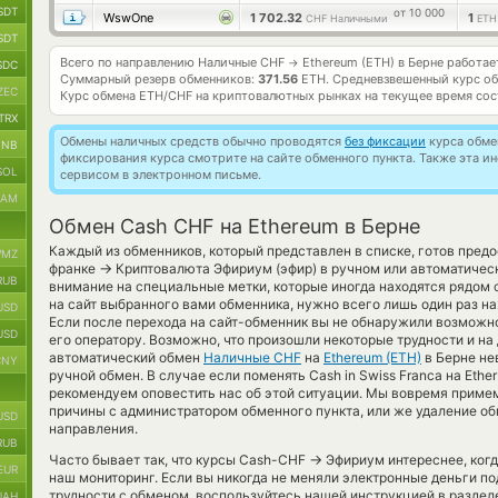
SDT
от 10 000
WswOne
1 702.32
1
CHF Наличными
ETH
SDT
Всего по направлению Наличные CHF
Ethereum (ETH) в Берне работа
→
SDC
Суммарный резерв обменников:
371.56
ETH.
Средневзвешенный курс о
ZEC
Курс обмена
ETH/CHF
на криптовалютных рынках на текущее время со
TRX
Обмены наличных средств обычно проводятся
без фиксации
курса обмен
BNB
фиксирования курса смотрите на сайте обменного пункта. Также эта 
SOL
сервисом в электронном письме.
RAM
Обмен Cash CHF на Ethereum в Берне
Каждый из обменников, который представлен в списке, готов пред
MZ
→
франке
Криптовалюта Эфириум (эфир) в ручном или автоматиче
RUB
внимание на специальные метки, которые иногда находятся рядом 
на сайт выбранного вами обменника, нужно всего лишь один раз на
USD
Если после перехода на сайт-обменник вы не обнаружили возможн
USD
его оператору. Возможно, что произошли некоторые трудности и на
автоматический обмен
Наличные CHF
на
Ethereum (ETH)
в Берне не
CNY
ручной обмен. В случае если поменять Cash in Swiss Franca на Ether
рекомендуем оповестить нас об этой ситуации. Мы вовремя прим
причины с администратором обменного пункта, или же удаление об
USD
направления.
RUB
→
Часто бывает так, что курсы Cash-CHF
Эфириум интереснее, когд
EUR
наш мониторинг. Если вы никогда не меняли электронные деньги п
трудности с обменом, воспользуйтесь нашей инструкцией в разделе
UAH