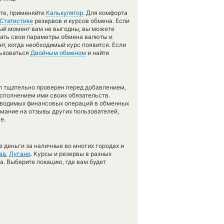
ете, применяйте
Калькулятор
. Для комфорта
Статистике
резервов и курсов обмена. Если
ый момент вам не выгодны, вы можете
дать свои параметры обмена валюты и
т, когда необходимый курс появится. Если
льзоваться
Двойным обменом
и найти
л тщательно проверен перед добавлением,
сполнением ими своих обязательств.
оводимых финансовых операций в обменных
имание на отзывы других пользователей,
е.
 деньги за наличные во многих городах и
ва
,
Лугано
. Курсы и резервы в разных
а. Выберите локацию, где вам будет