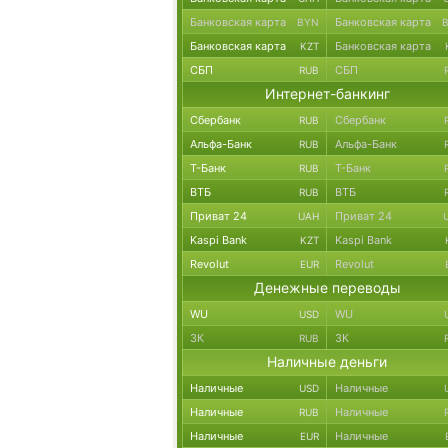
Банковская карта
Банковская карта
BYN
Банковская карта
Банковская карта
KZT
СБП
СБП
RUB
Интернет-банкинг
Сбербанк
Сбербанк
RUB
Альфа-Банк
Альфа-Банк
RUB
Т-Банк
Т-Банк
RUB
ВТБ
ВТБ
RUB
Приват 24
Приват 24
UAH
Kaspi Bank
Kaspi Bank
KZT
Revolut
Revolut
EUR
Денежные переводы
WU
WU
USD
ЗК
ЗК
RUB
Наличные деньги
Наличные
Наличные
USD
Наличные
Наличные
RUB
Наличные
Наличные
EUR