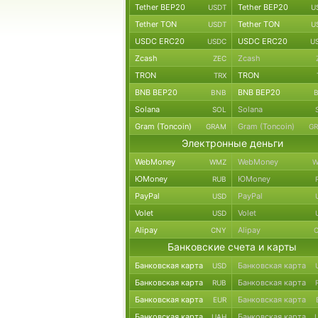
Tether BEP20
Tether BEP20
USDT
U
Tether TON
Tether TON
USDT
U
USDC ERC20
USDC ERC20
USDC
U
Zcash
Zcash
ZEC
TRON
TRON
TRX
BNB BEP20
BNB BEP20
BNB
Solana
Solana
SOL
Gram (Toncoin)
Gram (Toncoin)
GRAM
G
Электронные деньги
WebMoney
WebMoney
WMZ
W
ЮMoney
ЮMoney
RUB
PayPal
PayPal
USD
Volet
Volet
USD
Alipay
Alipay
CNY
Банковские счета и карты
Банковская карта
Банковская карта
USD
Банковская карта
Банковская карта
RUB
Банковская карта
Банковская карта
EUR
Банковская карта
Банковская карта
UAH