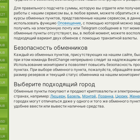
BYN
Для правильного подсчета суммы, которую вы отдаете или получа
работы с нашим сервисом вы, в любое время, можете обратиться к
KZT
курсы обменных пунктов, представленные нашим сервисом, в данн
RUB
использовать функцию
Оповещение
, с помощью которой можно за
получить на электронную почту или Telegram сообщение в тот момен
обменные пункты отсутствуют, вы, в любой момент, можете воспо
RUB
подходящий вариант двух обменов с помощью транзитной валюты.
RUB
Безопасность обменников
RUB
Каждый из обменных пунктов, присутствующих на нашем сайте, бы
при этом команда BestChange непрерывно следит за надлежащим и
RUB
Использование мониторинга позволяет повысить безопасность пр
UAH
пунктах. При выборе обменного пункта, пожалуйста, обращайте вн
размер резервов и текущий статус обменника на нашем мониторинг
KZT
EUR
Выберите подходящий город
Обменные пункты покупают и продают криптовалюты и электронные
странах, например:
Люцерн
,
Базель
,
Монтрё
,
Лозанна
,
Цюрих
,
Жене
USD
городах могут отличаться даже у одного и того же обменного пункт
RUB
удобнее ввести или вывести наличные средства.
USD
RUB
EUR