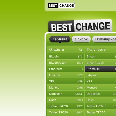
Таблица
Список
Популярно
Bitcoin
Bitcoin
BTC
Bitcoin Cash
Bitcoin Cash
BCH
Ethereum
Ethereum
ETH
Litecoin
Litecoin
LTC
XRP
XRP
XRP
Monero
Monero
XMR
Dogecoin
Dogecoin
DOGE
D
Dash
Dash
DASH
D
Tether ERC20
Tether ERC20
USDT
U
Tether TRC20
Tether TRC20
USDT
U