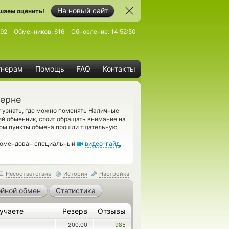
На новый сайт
шаем оценить!
92
Обменников:
616
Обновление:
14:52:50
тнерам
Помощь
FAQ
Контакты
Берне
узнать, где можно поменять Наличные
ий обменник, стоит обращать внимание на
сом пункты обмена прошли тщательную
екомендован специальный
видео-гайд
,
Несоответствие
История
Настройка
йной обмен
Статистика
учаете
Резерв
Отзывы
200.00
985