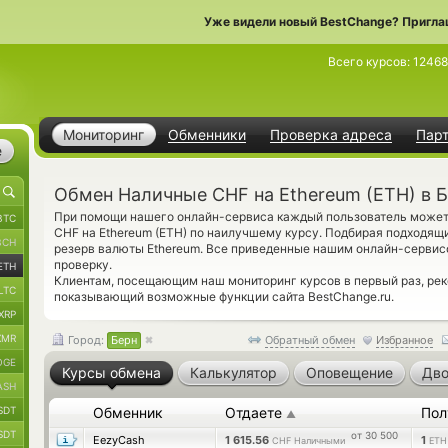
Уже видели новый BestChange? Пригла
Всего курсов:
12468
Мониторинг
Обменники
Проверка адреса
Пар
е
Обмен Наличные CHF на Ethereum (ETH) в 
При помощи нашего онлайн-сервиса каждый пользователь может 
BTC
CHF на Ethereum (ETH) по наилучшему курсу. Подбирая подходящ
BCH
резерв валюты Ethereum. Все приведенные нашим онлайн-серви
проверку.
ETH
Клиентам, посещающим наш мониторинг курсов в первый раз, р
LTC
показывающий возможные функции сайта BestChange.ru.
XRP
XMR
Город:
Берн
Обратный обмен
Избранное
OGE
Курсы обмена
Калькулятор
Оповещение
Дво
ASH
SDT
Обменник
Отдаете
Пол
▲
SDT
от 30 500
EezyCash
1 615.56
1
CHF Наличными
ETH