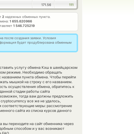
171.56
111
ет
2
надежных обменных пункта.
бмена:
1 655.620966
ставляет
1 546.725219
а после создания заявки. Условия
информация будет продублирована обменным
оставить услугу обмена Кэш в швейцарском
ском режиме. Необходимо обращать
с названием пункта обмена. Чтобы перейти
жать мышкой на строку с его названием.
ость осуществления обмена, обратитесь к
 данной стадии работы сайта
возможен, тогда вам должны предложить
 cryptocurrency все же не удалось,
ем соответствующие меры: рассмотрение
менного сайта из списка курсов данного
а вы переходите на сайт обменника через
одобным способом и у вас возникают
 FAQ.