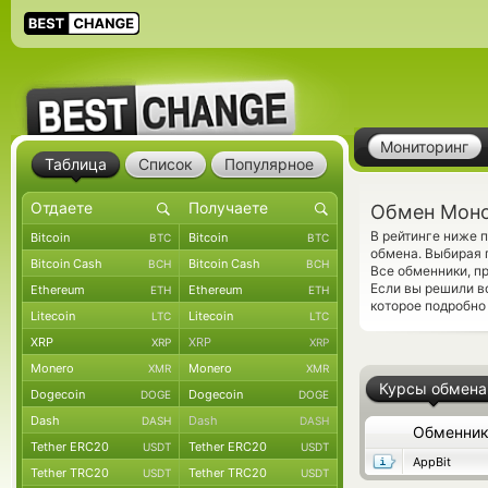
Мониторинг
Таблица
Список
Популярное
Обмен Моно
В рейтинге ниже
Bitcoin
Bitcoin
BTC
BTC
обмена. Выбирая 
Bitcoin Cash
Bitcoin Cash
BCH
BCH
Все обменники, п
Если вы решили в
Ethereum
Ethereum
ETH
ETH
которое подробно
Litecoin
Litecoin
LTC
LTC
XRP
XRP
XRP
XRP
Monero
Monero
XMR
XMR
Курсы обмена
Dogecoin
Dogecoin
DOGE
DOGE
Dash
Dash
DASH
DASH
Обменни
Tether ERC20
Tether ERC20
USDT
USDT
AppBit
Tether TRC20
Tether TRC20
USDT
USDT