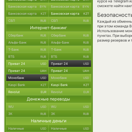
курсе на Telegram 
сможете найти наил
Банковская карта
Банковская карта
BYN
BYN
Банковская карта
Банковская карта
KZT
KZT
Безопасност
СБП
СБП
RUB
RUB
Каждый из обменны
при этом команда 
Интернет-банкинг
Использование мон
Сбербанк
Сбербанк
пунктах. При выбор
RUB
RUB
размер резервов и 
Альфа-Банк
Альфа-Банк
RUB
RUB
Т-Банк
Т-Банк
RUB
RUB
ВТБ
ВТБ
RUB
RUB
Приват 24
Приват 24
USD
USD
Приват 24
Приват 24
UAH
UAH
Монобанк
Монобанк
USD
USD
Kaspi Bank
Kaspi Bank
KZT
KZT
Revolut
Revolut
EUR
EUR
Денежные переводы
WU
WU
USD
USD
ЗК
ЗК
RUB
RUB
Наличные деньги
Наличные
Наличные
USD
USD