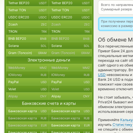
Tether BEP20
Tether BEP20
USDT
USDT
Всего по направле
Суммарный резерв
Tether TON
Tether TON
USDT
USDT
USDC ERC20
USDC ERC20
USDC
USDC
При получении пере
Zcash
Zcash
ZEC
ZEC
комиссию в размер
TRON
TRON
TRX
TRX
BNB BEP20
BNB BEP20
Об обмене M
BNB
BNB
Solana
Solana
SOL
SOL
Все перечисленные
Приват Банк 24 дол
Gram (Toncoin)
Gram (Toncoin)
GRAM
GRAM
специальные метки,
Электронные деньги
перехода на сайт о
сайт одного из обм
WebMoney
WebMoney
WMZ
WMZ
администратору. Вп
USD
невозможны и в
ЮMoney
ЮMoney
RUB
RUB
Bank 24 USD в подх
PayPal
PayPal
USD
USD
поможет нам своев
временно отключить
Volet
Volet
USD
USD
Alipay
Alipay
CNY
CNY
Не стоит забывать,
Privat24 бывают ин
Банковские счета и карты
обменом электронны
Банковская карта
Банковская карта
USD
USD
использования сер
Банковская карта
Банковская карта
RUB
RUB
Применяйте
Кальку
изучить
Статистику
Банковская карта
Банковская карта
EUR
EUR
не спешите с обмен
Банковская карта
Банковская карта
UAH
UAH