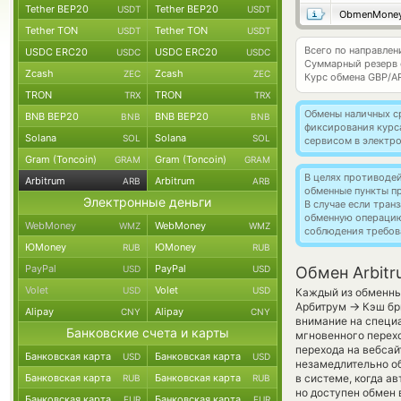
Tether BEP20
Tether BEP20
USDT
USDT
ObmenMone
Tether TON
Tether TON
USDT
USDT
Всего по направлен
USDC ERC20
USDC ERC20
USDC
USDC
Суммарный резерв
Zcash
Zcash
ZEC
ZEC
Курс обмена
GBP/A
TRON
TRON
TRX
TRX
Обмены наличных с
BNB BEP20
BNB BEP20
BNB
BNB
фиксирования курс
Solana
Solana
SOL
SOL
сервисом в электр
Gram (Toncoin)
Gram (Toncoin)
GRAM
GRAM
В целях противоде
Arbitrum
Arbitrum
ARB
ARB
обменные пункты п
Электронные деньги
В случае если тра
обменную операци
WebMoney
WebMoney
WMZ
WMZ
соблюдения требов
ЮMoney
ЮMoney
RUB
RUB
PayPal
PayPal
USD
USD
Обмен Arbitr
Volet
Volet
USD
USD
Каждый из обменных
→
Арбитрум
Кэш бр
Alipay
Alipay
CNY
CNY
внимание на специа
Банковские счета и карты
мгновенного перехо
перехода на вебсай
Банковская карта
Банковская карта
USD
USD
незамедлительно об
Банковская карта
Банковская карта
в системе, когда а
RUB
RUB
но доступен обмен 
Банковская карта
Банковская карта
EUR
EUR