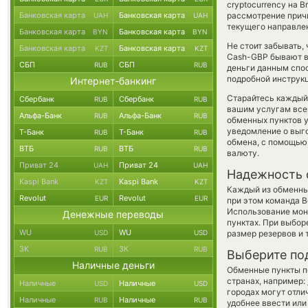
cryptocurrency на 
Банковская карта
Банковская карта
рассмотрение причи
UAH
UAH
текущего направле
Банковская карта
Банковская карта
BYN
BYN
Не стоит забывать,
Банковская карта
Банковская карта
KZT
KZT
Cash-GBP бывают вы
СБП
СБП
RUB
RUB
деньги данным спос
подробной инструкц
Интернет-банкинг
Старайтесь каждый
Сбербанк
Сбербанк
RUB
RUB
вашим услугам все
Альфа-Банк
Альфа-Банк
RUB
RUB
обменных пунктов у
уведомление о выго
Т-Банк
Т-Банк
RUB
RUB
обмена, с помощью
ВТБ
ВТБ
RUB
RUB
валюту.
Приват 24
Приват 24
UAH
UAH
Надежность 
Kaspi Bank
Kaspi Bank
KZT
KZT
Каждый из обменны
Revolut
Revolut
EUR
EUR
при этом команда 
Использование мон
Денежные переводы
пунктах. При выбор
WU
WU
USD
USD
размер резервов и 
ЗК
ЗК
RUB
RUB
Выберите по
Наличные деньги
Обменные пункты по
странах, например:
Наличные
Наличные
USD
USD
городах могут отли
Наличные
Наличные
RUB
RUB
удобнее ввести или