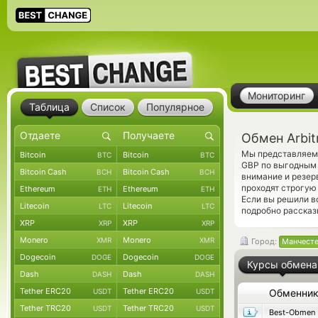
Мониторинг
Таблица
Список
Популярное
Обмен Arbit
Мы представляем 
Bitcoin
Bitcoin
BTC
BTC
GBP по выгодным 
Bitcoin Cash
Bitcoin Cash
BCH
BCH
внимание и резер
проходят строгую
Ethereum
Ethereum
ETH
ETH
Если вы решили в
Litecoin
Litecoin
LTC
LTC
подробно рассказ
XRP
XRP
XRP
XRP
Monero
Monero
XMR
XMR
Город:
Манчест
Dogecoin
Dogecoin
DOGE
DOGE
Курсы обмена
Dash
Dash
DASH
DASH
Tether ERC20
Tether ERC20
USDT
USDT
Обменни
Tether TRC20
Tether TRC20
USDT
USDT
Best-Obmen