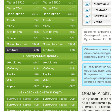
Tether BEP20
Tether BEP20
USDT
USDT
Монеткинс
Tether TON
Tether TON
USDT
USDT
EasySwap
USDC ERC20
USDC ERC20
USDC
USDC
Вобменка
Zcash
Zcash
ZEC
ZEC
2rbina
TRON
TRON
TRX
TRX
Всего по направлен
BNB BEP20
BNB BEP20
BNB
BNB
Суммарный резерв
Solana
Solana
SOL
SOL
Курс обмена
USD/A
Gram (Toncoin)
Gram (Toncoin)
GRAM
GRAM
Обмены наличных с
Arbitrum
Arbitrum
ARB
ARB
фиксирования курс
Электронные деньги
сервисом в электр
WebMoney
WebMoney
WMZ
WMZ
В целях противоде
ЮMoney
ЮMoney
RUB
RUB
обменные пункты п
PayPal
PayPal
В случае если тра
USD
USD
обменную операци
Volet
Volet
USD
USD
соблюдения требов
Alipay
Alipay
CNY
CNY
Банковские счета и карты
Обмен Arbitr
Банковская карта
Банковская карта
Все указанные в с
USD
USD
Кэш долларами в р
Банковская карта
Банковская карта
RUB
RUB
внимание на метки,
Банковская карта
Банковская карта
обмена нажмите оди
EUR
EUR