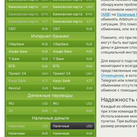
обнаружили проблем
Банковская карта
Банковская карта
UAH
UAH
что возникли некот
Банковская карта
Банковская карта
(ARB)
на
Наличные
BYN
BYN
обменять Arbitrum c
Банковская карта
Банковская карта
KZT
KZT
ситуации. Это пом
СБП
СБП
обменника, или же 
RUB
RUB
Интернет-банкинг
Помните, что при п
могут быть выгодне
Сбербанк
Сбербанк
RUB
RUB
деньги данным спос
Альфа-Банк
Альфа-Банк
RUB
RUB
специальной инстру
Т-Банк
Т-Банк
RUB
RUB
Для верного подсче
мониторинге всегд
ВТБ
ВТБ
RUB
RUB
представленные на
Приват 24
Приват 24
UAH
UAH
Оповещение
, в ко
Telegram или элект
Kaspi Bank
Kaspi Bank
KZT
KZT
обменники отсутств
Revolut
Revolut
EUR
EUR
обменов с помощью
Денежные переводы
Надежность 
WU
WU
USD
USD
Каждый из обменны
ЗК
ЗК
RUB
RUB
при этом команда 
Использование мон
Наличные деньги
пунктах. При выбор
размер резервов и 
Наличные
Наличные
USD
USD
Наличные
Наличные
RUB
RUB