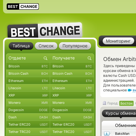
Мониторинг
Таблица
Список
Популярное
Обмен Arbit
Здесь приведены 
Bitcoin
Bitcoin
BTC
BTC
курсам обмена в 
Bitcoin Cash
Bitcoin Cash
BCH
BCH
валюты Cash USD.
администрацией.
Ethereum
Ethereum
ETH
ETH
Для пользователе
Litecoin
Litecoin
LTC
LTC
специальное
в
XRP
XRP
XRP
XRP
Monero
Monero
XMR
XMR
Город:
Бостон
Dogecoin
Dogecoin
DOGE
DOGE
Курсы обмена
Dash
Dash
DASH
DASH
Tether ERC20
Tether ERC20
USDT
USDT
Обменни
Tether TRC20
Tether TRC20
USDT
USDT
BaksMan