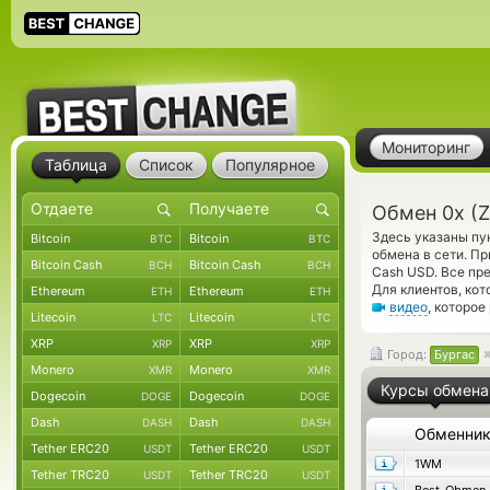
Мониторинг
Таблица
Список
Популярное
Обмен 0x (Z
Здесь указаны пу
Bitcoin
Bitcoin
BTC
BTC
обмена в сети. П
Bitcoin Cash
Bitcoin Cash
BCH
BCH
Cash USD. Все пр
Для клиентов, ко
Ethereum
Ethereum
ETH
ETH
видео
, которо
Litecoin
Litecoin
LTC
LTC
XRP
XRP
XRP
XRP
Город:
Бургас
Monero
Monero
XMR
XMR
Курсы обмена
Dogecoin
Dogecoin
DOGE
DOGE
Dash
Dash
DASH
DASH
Обменни
Tether ERC20
Tether ERC20
USDT
USDT
1WM
Tether TRC20
Tether TRC20
USDT
USDT