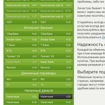
проблемы, либо же 
Банковская карта
Банковская карта
UAH
UAH
Зачастую бывает та
Банковская карта
Банковская карта
BYN
BYN
валют через наш мо
советуем посетить 
Банковская карта
Банковская карта
KZT
KZT
СБП
СБП
Старайтесь всегда
RUB
RUB
услугам всегда до
Интернет-банкинг
воспользуйтесь фу
получите уведомлен
Сбербанк
Сбербанк
RUB
RUB
воспользоваться
Д
Альфа-Банк
Альфа-Банк
RUB
RUB
Надежность 
Т-Банк
Т-Банк
RUB
RUB
Каждый из обменны
ВТБ
ВТБ
RUB
RUB
при этом команда 
Приват 24
Приват 24
UAH
UAH
Использование мон
пунктах. При выбор
Kaspi Bank
Kaspi Bank
KZT
KZT
размер резервов и 
Revolut
Revolut
EUR
EUR
Выберите по
Денежные переводы
Обменные пункты по
WU
WU
USD
USD
странах, например:
городах могут отли
ЗК
ЗК
RUB
RUB
удобнее ввести или
Наличные деньги
Наличные
Наличные
USD
USD
Наличные
Наличные
RUB
RUB