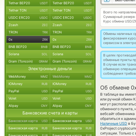
Best-Obmen
Tether BEP20
Tether BEP20
USDT
USDT
Tether TON
Tether TON
USDT
USDT
Всего по направлен
Суммарный резерв
USDC ERC20
USDC ERC20
USDC
USDC
Курс обмена
USD/Z
Zcash
Zcash
ZEC
ZEC
TRON
TRON
TRX
TRX
Обмены наличных с
фиксирования курс
0x
0x
ZRX
ZRX
сервисом в электр
BNB BEP20
BNB BEP20
BNB
BNB
Solana
Solana
SOL
SOL
В целях противоде
обменные пункты п
Gram (Toncoin)
Gram (Toncoin)
GRAM
GRAM
В случае если тра
Электронные деньги
обменную операци
соблюдения требов
WebMoney
WebMoney
WMZ
WMZ
ЮMoney
ЮMoney
RUB
RUB
Об обмене 0x
PayPal
PayPal
USD
USD
В таблице вы имее
Volet
Volet
USD
USD
или ручной обмен К
могут располагатьс
Alipay
Alipay
CNY
CNY
обменного пункта, 
Банковские счета и карты
вебсайт обменника
обратиться к админ
Банковская карта
Банковская карта
USD
USD
Наличные USD
в Бу
Банковская карта
Банковская карта
0xProject cryptocu
RUB
RUB
ситуации. Только 
Банковская карта
Банковская карта
EUR
EUR