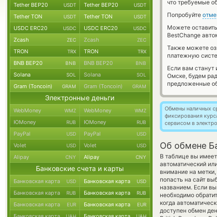
что требуемые о
Tether BEP20
Tether BEP20
USDT
USDT
Попробуйте
отме
Tether TON
Tether TON
USDT
USDT
Можете оставит
USDC ERC20
USDC ERC20
USDC
USDC
BestChange авто
Zcash
Zcash
ZEC
ZEC
Также можете о
TRON
TRON
TRX
TRX
платежную систе
BNB BEP20
BNB BEP20
BNB
BNB
Если вам станут
Solana
Solana
SOL
SOL
Омске, будем ра
предложенные об
Gram (Toncoin)
Gram (Toncoin)
GRAM
GRAM
Электронные деньги
Обмены наличных с
WebMoney
WebMoney
WMZ
WMZ
фиксирования курс
ЮMoney
ЮMoney
RUB
RUB
сервисом в электр
PayPal
PayPal
USD
USD
Об обмене Б
Volet
Volet
USD
USD
В таблице вы имеет
Alipay
Alipay
CNY
CNY
автоматический или
Банковские счета и карты
внимание на метки,
попасть на сайт вы
Банковская карта
Банковская карта
USD
USD
названием. Если вы
Банковская карта
Банковская карта
RUB
RUB
необходимо обратит
когда автоматичес
Банковская карта
Банковская карта
EUR
EUR
доступен обмен ден
Банковская карта
Банковская карта
UAH
UAH