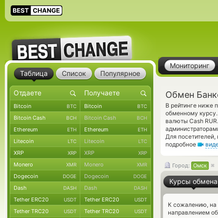
Мониторинг
Таблица
Список
Популярное
Обмен Банк
В рейтинге ниже 
Bitcoin
Bitcoin
BTC
BTC
обменному курсу.
Bitcoin Cash
Bitcoin Cash
BCH
BCH
валюты Cash RUR.
администраторам
Ethereum
Ethereum
ETH
ETH
Для посетителей,
Litecoin
Litecoin
LTC
LTC
подробное
вид
XRP
XRP
XRP
XRP
Monero
Monero
XMR
XMR
Город:
Омск
Dogecoin
Dogecoin
DOGE
DOGE
Курсы обмена
Dash
Dash
DASH
DASH
Tether ERC20
Tether ERC20
USDT
USDT
К сожалению, на
Tether TRC20
Tether TRC20
USDT
USDT
направлением об