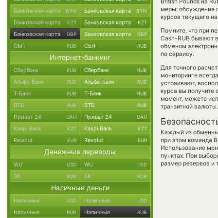
British Pounds на 
меры: обсуждение п
Банковская карта
Банковская карта
BYN
BYN
курсов текущего н
Банковская карта
Банковская карта
KZT
KZT
Помните, что при п
Банковская карта
Банковская карта
GBP
GBP
Cash-RUB бывают вы
СБП
СБП
обменом электронны
RUB
RUB
по сервису.
Интернет-банкинг
Для точного расчет
Сбербанк
Сбербанк
RUB
RUB
мониторинге всегд
Альфа-Банк
Альфа-Банк
RUB
RUB
устраивают, воспо
курса вы получите 
Т-Банк
Т-Банк
RUB
RUB
момент, можете ис
ВТБ
ВТБ
RUB
RUB
транзитной валюты.
Приват 24
Приват 24
UAH
UAH
Безопасност
Kaspi Bank
Kaspi Bank
KZT
KZT
Каждый из обменны
при этом команда 
Revolut
Revolut
EUR
EUR
Использование мон
Денежные переводы
пунктах. При выбор
размер резервов и 
WU
WU
USD
USD
ЗК
ЗК
RUB
RUB
Наличные деньги
Наличные
Наличные
USD
USD
Наличные
Наличные
RUB
RUB