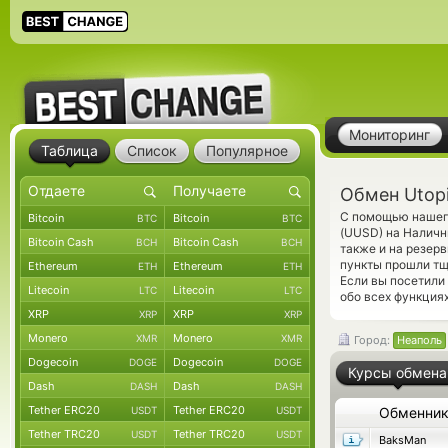
Мониторинг
Таблица
Список
Популярное
Обмен Utop
С помощью нашего
Bitcoin
Bitcoin
BTC
BTC
(UUSD) на Наличн
Bitcoin Cash
Bitcoin Cash
BCH
BCH
также и на резер
пункты прошли тщ
Ethereum
Ethereum
ETH
ETH
Если вы посетили
Litecoin
Litecoin
LTC
LTC
обо всех функциях
XRP
XRP
XRP
XRP
Monero
Monero
XMR
XMR
Город:
Неаполь
Dogecoin
Dogecoin
DOGE
DOGE
Курсы обмена
Dash
Dash
DASH
DASH
Tether ERC20
Tether ERC20
USDT
USDT
Обменни
Tether TRC20
Tether TRC20
USDT
USDT
BaksMan