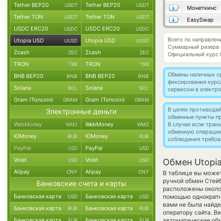
Tether BEP20
Tether BEP20
USDT
USDT
Монеткинс
Tether TON
Tether TON
USDT
USDT
EasySwap
USDC ERC20
USDC ERC20
USDC
USDC
Всего по направле
Utopia USD
Utopia USD
UUSD
UUSD
Суммарный резерв
Zcash
Zcash
ZEC
ZEC
Официальный курс
TRON
TRON
TRX
TRX
Обмены наличных с
BNB BEP20
BNB BEP20
BNB
BNB
фиксирования курс
Solana
Solana
SOL
SOL
сервисом в электр
Gram (Toncoin)
Gram (Toncoin)
GRAM
GRAM
В целях противоде
Электронные деньги
обменные пункты п
WebMoney
WebMoney
В случае если тра
WMZ
WMZ
обменную операци
ЮMoney
ЮMoney
RUB
RUB
соблюдения требов
PayPal
PayPal
USD
USD
Volet
Volet
USD
USD
Обмен Utopia
Alipay
Alipay
CNY
CNY
В таблице вы может
ручной обмен Стей
Банковские счета и карты
расположены около 
Банковская карта
Банковская карта
помощью однократно
USD
USD
вами не была найд
Банковская карта
Банковская карта
RUB
RUB
оператору сайта. В
Банковская карта
Банковская карта
автоматические о
EUR
EUR