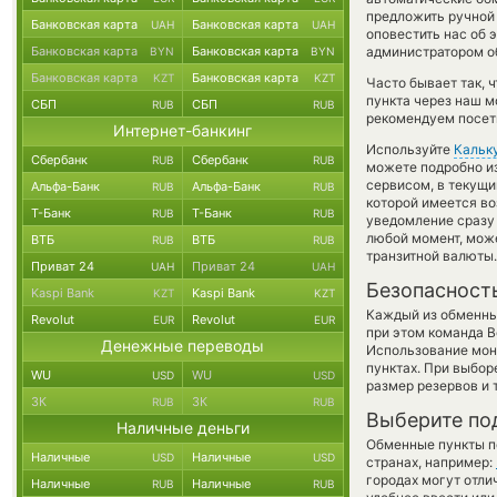
предложить ручной о
Банковская карта
Банковская карта
UAH
UAH
оповестить нас об 
Банковская карта
Банковская карта
администратором об
BYN
BYN
Банковская карта
Банковская карта
KZT
KZT
Часто бывает так, 
пункта через наш м
СБП
СБП
RUB
RUB
рекомендуем посети
Интернет-банкинг
Используйте
Кальк
Сбербанк
Сбербанк
RUB
RUB
можете подробно и
сервисом, в текущи
Альфа-Банк
Альфа-Банк
RUB
RUB
которой имеется во
Т-Банк
Т-Банк
RUB
RUB
уведомление сразу 
любой момент, мож
ВТБ
ВТБ
RUB
RUB
транзитной валюты.
Приват 24
Приват 24
UAH
UAH
Безопасност
Kaspi Bank
Kaspi Bank
KZT
KZT
Каждый из обменны
Revolut
Revolut
EUR
EUR
при этом команда 
Денежные переводы
Использование мон
пунктах. При выбор
WU
WU
USD
USD
размер резервов и 
ЗК
ЗК
RUB
RUB
Выберите по
Наличные деньги
Обменные пункты по
Наличные
Наличные
USD
USD
странах, например:
городах могут отли
Наличные
Наличные
RUB
RUB