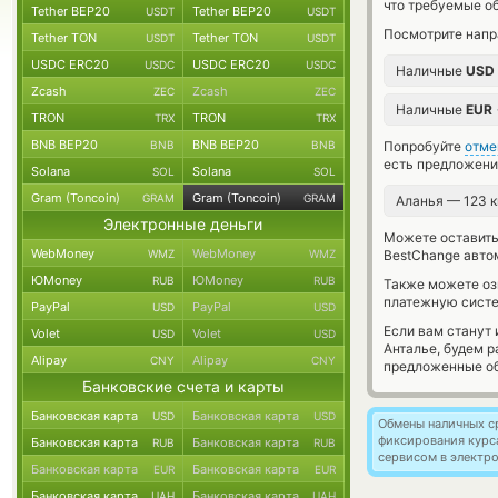
что требуемые о
Tether BEP20
Tether BEP20
USDT
USDT
Посмотрите напр
Tether TON
Tether TON
USDT
USDT
USDC ERC20
USDC ERC20
USDC
USDC
Наличные
USD
Zcash
Zcash
ZEC
ZEC
Наличные
EUR
TRON
TRON
TRX
TRX
BNB BEP20
BNB BEP20
BNB
BNB
Попробуйте
отме
есть предложени
Solana
Solana
SOL
SOL
Gram (Toncoin)
Gram (Toncoin)
GRAM
GRAM
Аланья — 123 
Электронные деньги
Можете оставит
WebMoney
WebMoney
WMZ
WMZ
BestChange авто
ЮMoney
ЮMoney
RUB
RUB
Также можете о
платежную сист
PayPal
PayPal
USD
USD
Если вам станут
Volet
Volet
USD
USD
Анталье, будем 
Alipay
Alipay
CNY
CNY
предложенные об
Банковские счета и карты
Банковская карта
Банковская карта
USD
USD
Обмены наличных с
фиксирования курс
Банковская карта
Банковская карта
RUB
RUB
сервисом в электр
Банковская карта
Банковская карта
EUR
EUR
Банковская карта
Банковская карта
UAH
UAH