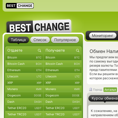
Мониторинг
Таблица
Список
Популярное
Обмен Нали
Мы предлагаем ва
Bitcoin
Bitcoin
BTC
BTC
по самому выгодн
Bitcoin Cash
Bitcoin Cash
BCH
BCH
резерв валюты To
представителями
Ethereum
Ethereum
ETH
ETH
Если вы решили в
Litecoin
Litecoin
LTC
LTC
которое расскаже
XRP
XRP
XRP
XRP
Monero
Monero
XMR
XMR
Город:
Анталья
Dogecoin
Dogecoin
DOGE
DOGE
Курсы обмена
Dash
Dash
DASH
DASH
Tether ERC20
Tether ERC20
USDT
USDT
К сожалению, на
Tether TRC20
Tether TRC20
USDT
USDT
направлением о