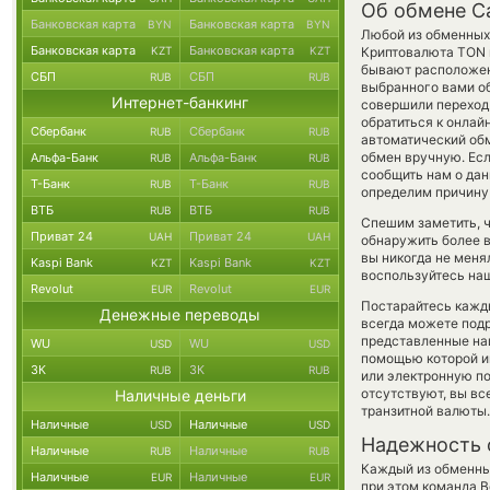
Об обмене Ca
Банковская карта
Банковская карта
BYN
BYN
Любой из обменных 
Банковская карта
Банковская карта
KZT
KZT
Криптовалюта TON в
бывают расположены
СБП
СБП
RUB
RUB
выбранного вами об
Интернет-банкинг
совершили переход 
обратиться к онлай
Сбербанк
Сбербанк
RUB
RUB
автоматический о
обмен вручную. Если
Альфа-Банк
Альфа-Банк
RUB
RUB
сообщить нам о да
Т-Банк
Т-Банк
RUB
RUB
определим причину 
ВТБ
ВТБ
RUB
RUB
Спешим заметить, 
Приват 24
Приват 24
UAH
UAH
обнаружить более 
вы никогда не меня
Kaspi Bank
Kaspi Bank
KZT
KZT
воспользуйтесь наш
Revolut
Revolut
EUR
EUR
Постарайтесь кажд
Денежные переводы
всегда можете под
представленные на
WU
WU
USD
USD
помощью которой и
ЗК
ЗК
RUB
RUB
или электронную по
отсутствуют, вы в
Наличные деньги
транзитной валюты.
Наличные
Наличные
USD
USD
Надежность 
Наличные
Наличные
RUB
RUB
Каждый из обменны
Наличные
Наличные
EUR
EUR
при этом команда 