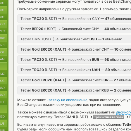
требуемые обменные сервисы могут появиться в базе BestChang
SDT
Посмотрите направления с другими валютами. Например, такие 
SDT
SDT
→
Tether
TRC20
(USDT)
Банковский счет CNY —
47
обменников
SDC
→
Tether
BEP20
(USDT)
Банковский счет CNY —
40
обменников
ZEC
TRX
→
Tether OMNI (USDT)
Банковский счет
USD
—
1
обменник
BNB
→
Tether
Gold ERC20 (XAUT)
Банковский счет CNY —
10
обмен
SOL
→
RAM
Tether
TRC20
(USDT)
Банковский счет
EUR
—
98
обменников
→
Tether
TRC20
(USDT)
Банковский счет
UAH
—
89
обменнико
MZ
→
Tether
Gold ERC20 (XAUT)
Банковский счет
EUR
—
27
обмен
RUB
USD
→
Tether
Gold ERC20 (XAUT)
Банковский счет
RUB
—
2
обменн
USD
Можете оставить
заявку на оповещение
, задав интересующие у
CNY
BestChange автоматически уведомил вас при их появлении.
Также можете ознакомиться с возможными вариантами
двойног
→
→
USD
платежную систему: Tether OMNI (USDT)
Б
Транзитная валюта
RUB
Если вам станут известны сервисы, работающие с обменом
Teth
будем рады, если сообщите нам, воспользовавшись разделом ко
EUR