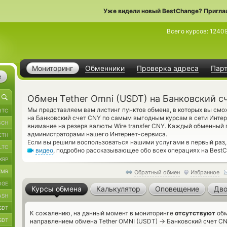
Уже видели новый BestChange? Пригла
Всего курсов:
1240
Мониторинг
Обменники
Проверка адреса
Пар
е
Обмен Tether Omni (USDT) на Банковский с
Мы представляем вам листинг пунктов обмена, в которых вы смож
BTC
на Банковский счет CNY по самым выгодным курсам в сети Интер
BCH
внимание на резерв валюты Wire transfer CNY. Каждый обменный
администраторами нашего Интернет-сервиса.
ETH
Если вы решили воспользоваться нашими услугами в первый раз,
LTC
видео
, подробно рассказывающее обо всех операциях на BestC
XRP
XMR
Обратный обмен
Избранное
OGE
Курсы обмена
Калькулятор
Оповещение
Дво
ASH
SDT
К сожалению, на данный момент в мониторинге
отсутствуют
обм
SDT
→
направлением обмена Tether OMNI (USDT)
Банковский счет CN