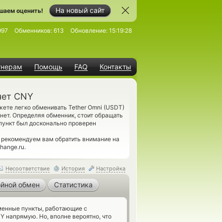
На новый сайт
шаем оценить!
997
Обменников:
613
Обновление:
15:19:28
тнерам
Помощь
FAQ
Контакты
чет CNY
ете легко обменивать Tether Omni (USDT)
нет. Определяя обменник, стоит обращать
 пункт был досконально проверен
 рекомендуем вам обратить внимание на
hange.ru.
Несоответствие
История
Настройка
йной обмен
Статистика
енные пункты, работающие с
Y напрямую. Но, вполне вероятно, что