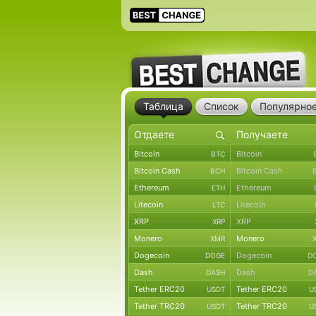
Таблица
Список
Популярно
Bitcoin
Bitcoin
BTC
Bitcoin Cash
Bitcoin Cash
BCH
Ethereum
Ethereum
ETH
Litecoin
Litecoin
LTC
XRP
XRP
XRP
Monero
Monero
XMR
Dogecoin
Dogecoin
DOGE
D
Dash
Dash
DASH
D
Tether ERC20
Tether ERC20
USDT
U
Tether TRC20
Tether TRC20
USDT
U