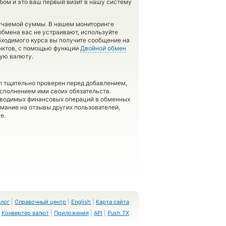
бом и это ваш первый визит в нашу систему
лучаемой суммы. В нашем мониторинге
обмена вас не устраивают, используйте
обходимого курса вы получите сообщение на
унктов, с помощью функции
Двойной обмен
ную валюту.
л тщательно проверен перед добавлением,
сполнением ими своих обязательств.
оводимых финансовых операций в обменных
имание на отзывы других пользователей,
е.
Блог
|
Справочный центр
|
English
|
Карта сайта
Конвертер валют
|
Приложения
|
API
|
Push TX