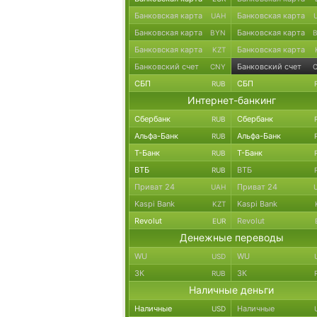
Банковская карта
Банковская карта
UAH
Банковская карта
Банковская карта
BYN
Банковская карта
Банковская карта
KZT
Банковский счет
Банковский счет
CNY
СБП
СБП
RUB
Интернет-банкинг
Сбербанк
Сбербанк
RUB
Альфа-Банк
Альфа-Банк
RUB
Т-Банк
Т-Банк
RUB
ВТБ
ВТБ
RUB
Приват 24
Приват 24
UAH
Kaspi Bank
Kaspi Bank
KZT
Revolut
Revolut
EUR
Денежные переводы
WU
WU
USD
ЗК
ЗК
RUB
Наличные деньги
Наличные
Наличные
USD