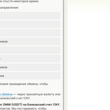
e спустя некоторое время.
направления:
ников
в
ников
ика
словия проведения обмена, чтобы
о обмена
— через транзитную валюту или
анковский счет CNY.
er OMNI (USDT) на Банковский счет CNY
,
нтактов. Мы постараемся, чтобы