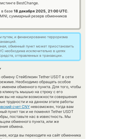
истинге BestChange.
 в базе
18 декабря 2025, 21:00 UTC
.
NI, суммарный резерв обменников
м путем, и финансированию терроризма
анзакций.
нная, обменный пункт может приостановить
YC необходима исключительно в целях
редств, отправленных в транзакции.
Y
 обмену Стейблкоин Tether USDT в сети
 режиме. Необходимо обращать особое
 именем обменного пункта. Для того, чтобы
з кликнуть мышью на строку с его
нник вы не нашли возможности совершения
орые трудности и на данном этапе работы
овский счет CNY
невозможен, тогда вам
ый пункт так и не поменял Tether USDT
е добры, поставьте нас в известность. Мы
ьцем обменного пункта, или же
ения обмена.
ее, когда вы переходите на сайт обменника