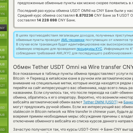
предложенные обменные пункты как можно скорее появились в л
UAH
Последний раз курсы обмена USDT OMNI на CNY Банк были у нас
BYN
Средний курс обмена составлял
6.870236
CNY Банк за
1
USDT OM
составлял
14 228 698
CNY Банк.
KZT
CNY
RUB
В целях противодействия легализации доходов, полученных преступны
обменные пункты проводят
AML-проверки
поступающих от клиентов тр
В случае если транзакция будет идентифицирована как высокорискова
обменную операцию для проведения
процедуры KYC
. Информация по K
RUB
соблюдения требований AML/KYC для последующего разблокирования с
RUB
RUB
Обмен Tether USDT Omni на Wire transfer CN
RUB
Все показанные в таблице пункты обмена предоставляют услуги по
→
Bitcoin
Перевод в китайском юане в ручном или автоматическом
UAH
внимание на специальные метки, которые иногда находятся рядом с
KZT
перейти на сайт интересующего вас обменника, надо всего лишь ра
названием. Если случилось так, что после перехода на сайт-обме
EUR
обмена, обратитесь к его оператору. Вероятно, что возникли некот
вебсайта автоматический обмен валют
Tether OMNI (USDT)
на
Банк
могут предложить ручной обмен. Если же интересующий вас обменн
USD
stablecoin in Bitcoin network на Wire transfer in chinese yuan, будьт
RUB
вовремя примем необходимые меры: обсуждение причины с владел
отключение обменного вебсайта из списка курсов данного направл
→
Зачастую получается так, что курсы USDT-Omni
Банк-CNY выгодн
USD