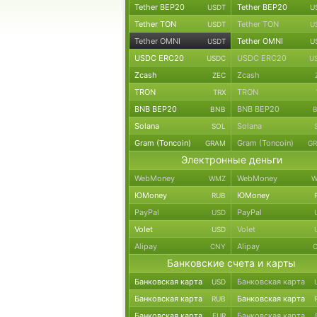
Tether BEP20
Tether BEP20
USDT
U
Tether TON
Tether TON
USDT
U
Tether OMNI
Tether OMNI
USDT
U
USDC ERC20
USDC ERC20
USDC
U
Zcash
Zcash
ZEC
TRON
TRON
TRX
BNB BEP20
BNB BEP20
BNB
Solana
Solana
SOL
Gram (Toncoin)
Gram (Toncoin)
GRAM
G
Электронные деньги
WebMoney
WebMoney
WMZ
W
ЮMoney
ЮMoney
RUB
PayPal
PayPal
USD
Volet
Volet
USD
Alipay
Alipay
CNY
Банковские счета и карты
Банковская карта
Банковская карта
USD
Банковская карта
Банковская карта
RUB
Банковская карта
Банковская карта
EUR