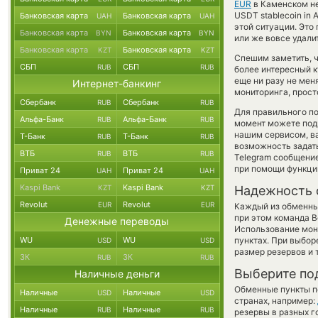
EUR
в Каменском не
USDT stablecoin in 
Банковская карта
Банковская карта
UAH
UAH
этой ситуации. Эт
Банковская карта
Банковская карта
BYN
BYN
или же вовсе удали
Банковская карта
Банковская карта
KZT
KZT
Спешим заметить, ч
СБП
СБП
RUB
RUB
более интересный 
еще ни разу не мен
Интернет-банкинг
мониторинга, прост
Сбербанк
Сбербанк
RUB
RUB
Для правильного по
Альфа-Банк
Альфа-Банк
RUB
RUB
момент можете под
нашим сервисом, в
Т-Банк
Т-Банк
RUB
RUB
возможность задать
ВТБ
ВТБ
RUB
RUB
Telegram сообщение
при помощи функц
Приват 24
Приват 24
UAH
UAH
Kaspi Bank
Kaspi Bank
KZT
KZT
Надежность 
Revolut
Revolut
EUR
EUR
Каждый из обменны
при этом команда 
Денежные переводы
Использование мон
WU
WU
пунктах. При выбор
USD
USD
размер резервов и 
ЗК
ЗК
RUB
RUB
Выберите по
Наличные деньги
Обменные пункты по
Наличные
Наличные
USD
USD
странах, например:
Наличные
Наличные
RUB
RUB
резервы в разных г