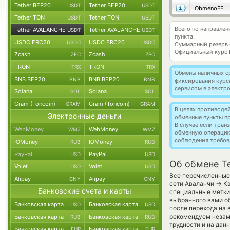
Tether BEP20
Tether BEP20
USDT
USDT
ObmenoFF
Tether TON
Tether TON
USDT
USDT
Всего по направле
Tether AVALANCHE
Tether AVALANCHE
USDT
USDT
пункта.
USDC ERC20
USDC ERC20
USDC
USDC
Суммарный резерв
Официальный курс
Zcash
Zcash
ZEC
ZEC
TRON
TRON
TRX
TRX
Обмены наличных с
BNB BEP20
BNB BEP20
BNB
BNB
фиксирования курс
сервисом в электр
Solana
Solana
SOL
SOL
Gram (Toncoin)
Gram (Toncoin)
GRAM
GRAM
В целях противоде
Электронные деньги
обменные пункты п
В случае если тра
WebMoney
WebMoney
WMZ
WMZ
обменную операци
соблюдения требов
ЮMoney
ЮMoney
RUB
RUB
PayPal
PayPal
USD
USD
Об обмене T
Volet
Volet
USD
USD
Все перечисленные
Alipay
Alipay
CNY
CNY
→
сети Аваланчи
Кэ
Банковские счета и карты
специальные метки,
выбранного вами об
Банковская карта
Банковская карта
USD
USD
после перехода на 
рекомендуем незаме
Банковская карта
Банковская карта
RUB
RUB
трудности и на дан
Банковская карта
Банковская карта
EUR
EUR