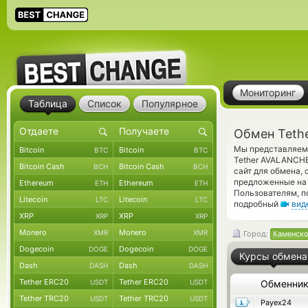
Мониторинг
Таблица
Список
Популярное
Обмен Teth
Мы представляем 
Bitcoin
Bitcoin
BTC
BTC
Tether AVALANCHE
Bitcoin Cash
Bitcoin Cash
BCH
BCH
сайт для обмена,
предложенные на 
Ethereum
Ethereum
ETH
ETH
Пользователям, п
Litecoin
Litecoin
LTC
LTC
подробный
вид
XRP
XRP
XRP
XRP
Monero
Monero
XMR
XMR
Город:
Каменск
Dogecoin
Dogecoin
DOGE
DOGE
Курсы обмена
Dash
Dash
DASH
DASH
Tether ERC20
Tether ERC20
USDT
USDT
Обменни
Tether TRC20
Tether TRC20
USDT
USDT
Payex24