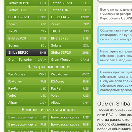
Tether BEP20
Tether BEP20
USDT
USDT
Всего по направлен
Tether TON
Tether TON
USDT
USDT
Суммарный резерв
USDC ERC20
USDC ERC20
USDC
USDC
Курс обмена
USD/S
Zcash
Zcash
ZEC
ZEC
Обмены наличных с
TRON
TRON
TRX
TRX
фиксирования курс
BNB BEP20
BNB BEP20
BNB
BNB
сервисом в электр
Solana
Solana
SOL
SOL
Некоторые из пред
Shiba BEP20
Shiba BEP20
SHIB
SHIB
обменов с расчето
Gram (Toncoin)
Gram (Toncoin)
GRAM
GRAM
наиболее выгодный
Электронные деньги
В целях противоде
WebMoney
WebMoney
WMZ
WMZ
обменные пункты п
В случае если тра
ЮMoney
ЮMoney
RUB
RUB
обменную операци
PayPal
PayPal
USD
USD
соблюдения требов
Volet
Volet
USD
USD
Alipay
Alipay
Обмен Shiba 
CNY
CNY
Банковские счета и карты
Любой из обменнико
→
сети BSC
Кэш дол
Банковская карта
Банковская карта
USD
USD
иногда расположены
любого обменника 
Банковская карта
Банковская карта
RUB
RUB
вебсайт обменника 
Банковская карта
Банковская карта
EUR
EUR