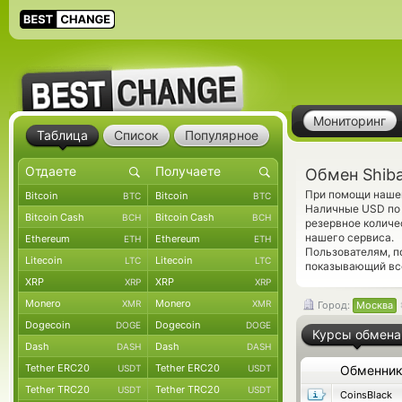
Мониторинг
Таблица
Список
Популярное
Обмен Shiba
При помощи нашег
Bitcoin
Bitcoin
BTC
BTC
Наличные USD по 
Bitcoin Cash
Bitcoin Cash
BCH
BCH
резервное количе
нашего сервиса.
Ethereum
Ethereum
ETH
ETH
Пользователям, 
Litecoin
Litecoin
LTC
LTC
показывающий вс
XRP
XRP
XRP
XRP
Monero
Monero
XMR
XMR
Город:
Москва
Dogecoin
Dogecoin
DOGE
DOGE
Курсы обмена
Dash
Dash
DASH
DASH
Tether ERC20
Tether ERC20
USDT
USDT
Обменни
Tether TRC20
Tether TRC20
USDT
USDT
CoinsBlack