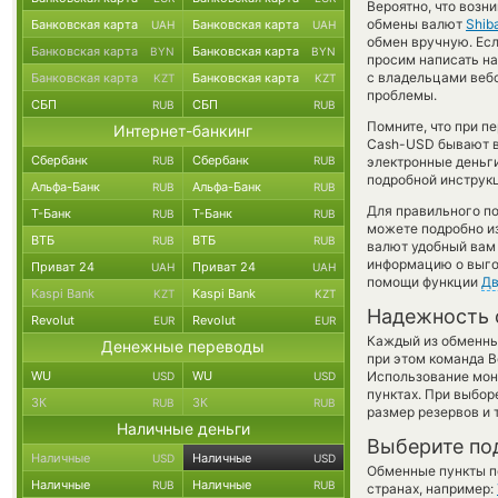
Вероятно, что возн
обмены валют
Shib
Банковская карта
Банковская карта
UAH
UAH
обмен вручную. Если
Банковская карта
Банковская карта
BYN
BYN
просим написать н
с владельцами вебс
Банковская карта
Банковская карта
KZT
KZT
проблемы.
СБП
СБП
RUB
RUB
Помните, что при п
Интернет-банкинг
Cash-USD бывают вы
Сбербанк
Сбербанк
RUB
RUB
электронные деньги
подробной инструкц
Альфа-Банк
Альфа-Банк
RUB
RUB
Для правильного по
Т-Банк
Т-Банк
RUB
RUB
можете подробно и
ВТБ
ВТБ
RUB
RUB
валют удобный вам 
информацию о выгод
Приват 24
Приват 24
UAH
UAH
помощи функции
Дв
Kaspi Bank
Kaspi Bank
KZT
KZT
Надежность 
Revolut
Revolut
EUR
EUR
Каждый из обменны
Денежные переводы
при этом команда 
WU
WU
Использование мон
USD
USD
пунктах. При выбор
ЗК
ЗК
RUB
RUB
размер резервов и 
Наличные деньги
Выберите по
Наличные
Наличные
USD
USD
Обменные пункты по
Наличные
Наличные
RUB
RUB
странах, например: