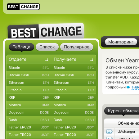
Мониторинг
Таблица
Список
Популярное
Обмен Yearn
В списке ниже при
Bitcoin
Bitcoin
BTC
BTC
обменному курсу.
Bitcoin Cash
Bitcoin Cash
BCH
BCH
transfer AUD. Ка
Клиентам, которы
Ethereum
Ethereum
ETH
ETH
подробный
вид
Litecoin
Litecoin
LTC
LTC
XRP
XRP
XRP
XRP
Monero
Monero
XMR
XMR
Курсы обмена
Dogecoin
Dogecoin
DOGE
DOGE
Dash
Dash
DASH
DASH
Обменни
Tether ERC20
Tether ERC20
USDT
USDT
UAchanger
Tether TRC20
Tether TRC20
USDT
USDT