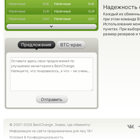
Наличные
Наличные
RUB
RUB
Надежность 
Наличные
Наличные
EUR
EUR
Каждый из обменны
Наличные
Наличные
при этом команда 
UAH
UAH
Использование мон
пунктах. При выбор
размер резервов и 
Предложения
BTC-кран
© 2007-2026 BestChange. Знаем, где обменять!
Информация на сайте предназначена для лиц 18+
Условия
&
Конфиденциальность