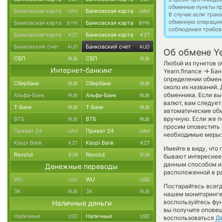
обменные пункты п
Банковская карта
Банковская карта
UAH
UAH
В случае если тра
обменную операци
Банковская карта
Банковская карта
BYN
BYN
соблюдения требов
Банковская карта
Банковская карта
KZT
KZT
Банковский счет
Банковский счет
AUD
AUD
Об обмене Ye
СБП
СБП
RUB
RUB
Любой из пунктов о
Интернет-банкинг
→
Yearn.finance
Бан
определении обменн
Сбербанк
Сбербанк
RUB
RUB
около их названий.
обменника. Если вы
Альфа-Банк
Альфа-Банк
RUB
RUB
валют, вам следует
Т-Банк
Т-Банк
RUB
RUB
автоматические о
вручную. Если же пом
ВТБ
ВТБ
RUB
RUB
просим оповестить
Приват 24
Приват 24
UAH
UAH
необходимые меры:
Kaspi Bank
Kaspi Bank
KZT
KZT
Имейте в виду, что
Revolut
Revolut
EUR
EUR
бывают интереснее,
данным способом и 
Денежные переводы
расположенной в ра
WU
WU
USD
USD
Постарайтесь всег
ЗК
ЗК
RUB
RUB
нашем мониторинге
воспользуйтесь фу
Наличные деньги
вы получите оповещ
Наличные
Наличные
USD
USD
воспользоваться
Д