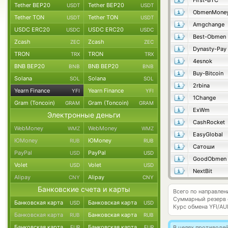
First-BTC
Tether BEP20
Tether BEP20
USDT
USDT
ObmenMone
Tether TON
Tether TON
USDT
USDT
Amgchange
USDC ERC20
USDC ERC20
USDC
USDC
Best-Obmen
Zcash
Zcash
ZEC
ZEC
Dynasty-Pay
TRON
TRON
TRX
TRX
4esnok
BNB BEP20
BNB BEP20
BNB
BNB
Buy-Bitcoin
Solana
Solana
SOL
SOL
2rbina
Yearn Finance
Yearn Finance
YFI
YFI
1Change
Gram (Toncoin)
Gram (Toncoin)
GRAM
GRAM
ExWm
Электронные деньги
CashRocket
WebMoney
WebMoney
WMZ
WMZ
EasyGlobal
ЮMoney
ЮMoney
RUB
RUB
Сатоши
PayPal
PayPal
USD
USD
GoodObmen
Volet
Volet
USD
USD
NextBit
Alipay
Alipay
CNY
CNY
Банковские счета и карты
Всего по направлени
Суммарный резерв
Банковская карта
Банковская карта
USD
USD
Курс обмена
YFI/AU
Банковская карта
Банковская карта
RUB
RUB
Банковская карта
Банковская карта
EUR
EUR
В целях противоде