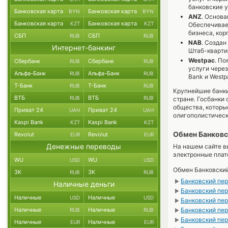
банковские у
Банковская карта
Банковская карта
BYN
BYN
ANZ
. Основа
Банковская карта
Банковская карта
KZT
KZT
Обеспечивае
бизнеса, ко
СБП
СБП
RUB
RUB
NAB
. Создан
Интернет-банкинг
Штаб-квартир
Westpac
. По
Сбербанк
Сбербанк
RUB
RUB
услуги через 
Альфа-Банк
Альфа-Банк
RUB
RUB
Bank и Westp
Т-Банк
Т-Банк
RUB
RUB
Крупнейшие банки
ВТБ
ВТБ
RUB
RUB
стране. Госбанки
общества, которы
Приват 24
Приват 24
UAH
UAH
олигополистическ
Kaspi Bank
Kaspi Bank
KZT
KZT
Обмен Банковс
Revolut
Revolut
EUR
EUR
Денежные переводы
На нашем сайте в
электронные пла
WU
WU
USD
USD
Обмен Банковский
ЗК
ЗК
RUB
RUB
Банковский пер
►
Наличные деньги
Банковский пе
►
Наличные
Наличные
USD
USD
Банковский пер
►
Наличные
Наличные
Банковский пер
RUB
RUB
►
Банковский пер
►
Наличные
Наличные
EUR
EUR