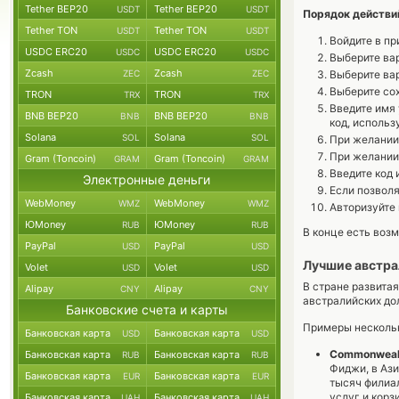
Tether BEP20
Tether BEP20
USDT
USDT
Порядок действи
Tether TON
Tether TON
USDT
USDT
Войдите в пр
USDC ERC20
USDC ERC20
USDC
USDC
Выберите вар
Zcash
Zcash
ZEC
ZEC
Выберите вар
Выберите сох
TRON
TRON
TRX
TRX
Введите имя 
BNB BEP20
BNB BEP20
BNB
BNB
код, исполь
Solana
Solana
SOL
SOL
При желании 
При желании
Gram (Toncoin)
Gram (Toncoin)
GRAM
GRAM
Введите код 
Электронные деньги
Если позволя
WebMoney
WebMoney
WMZ
WMZ
Авторизуйте 
ЮMoney
ЮMoney
RUB
RUB
В конце есть возм
PayPal
PayPal
USD
USD
Лучшие австра
Volet
Volet
USD
USD
В стране развита
Alipay
Alipay
CNY
CNY
австралийских до
Банковские счета и карты
Примеры нескольк
Банковская карта
Банковская карта
USD
USD
Commonwealth
Банковская карта
Банковская карта
RUB
RUB
Фиджи, в Ази
Банковская карта
Банковская карта
EUR
EUR
тысяч филиа
услуг и корз
Банковская карта
Банковская карта
UAH
UAH