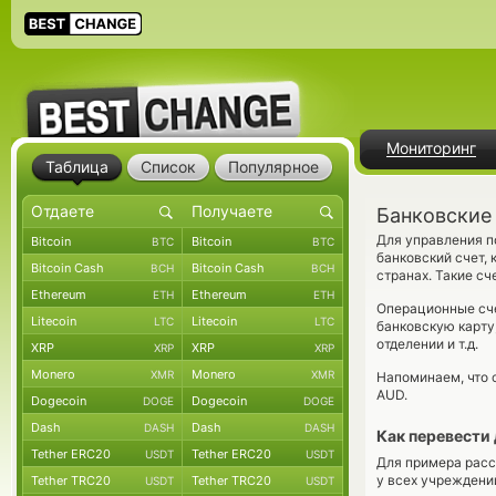
Мониторинг
Таблица
Список
Популярное
Банковские
Для управления п
Bitcoin
Bitcoin
BTC
BTC
банковский счет,
Bitcoin Cash
Bitcoin Cash
BCH
BCH
странах. Такие сч
Ethereum
Ethereum
ETH
ETH
Операционные сче
Litecoin
Litecoin
LTC
LTC
банковскую карту
отделении и т.д.
XRP
XRP
XRP
XRP
Monero
Monero
XMR
XMR
Напоминаем, что 
AUD.
Dogecoin
Dogecoin
DOGE
DOGE
Dash
Dash
DASH
DASH
Как перевести 
Tether ERC20
Tether ERC20
USDT
USDT
Для примера расс
у всех учреждени
Tether TRC20
Tether TRC20
USDT
USDT