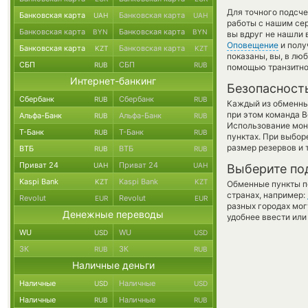
Для точного подсче
Банковская карта
Банковская карта
UAH
UAH
работы с нашим сер
Банковская карта
Банковская карта
BYN
BYN
вы вдруг не нашли 
Оповещение
и полу
Банковская карта
Банковская карта
KZT
KZT
показаны, вы, в лю
СБП
СБП
RUB
RUB
помощью транзитно
Интернет-банкинг
Безопасност
Сбербанк
Сбербанк
RUB
RUB
Каждый из обменны
при этом команда 
Альфа-Банк
Альфа-Банк
RUB
RUB
Использование мон
Т-Банк
Т-Банк
RUB
RUB
пунктах. При выбор
размер резервов и 
ВТБ
ВТБ
RUB
RUB
Приват 24
Приват 24
UAH
UAH
Выберите по
Kaspi Bank
Kaspi Bank
KZT
KZT
Обменные пункты по
странах, например:
Revolut
Revolut
EUR
EUR
разных городах мог
Денежные переводы
удобнее ввести или
WU
WU
USD
USD
ЗК
ЗК
RUB
RUB
Наличные деньги
Наличные
Наличные
USD
USD
Наличные
Наличные
RUB
RUB