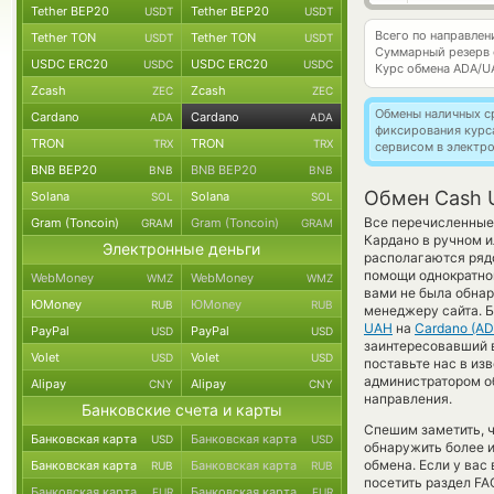
Tether BEP20
Tether BEP20
USDT
USDT
Всего по направле
Tether TON
Tether TON
USDT
USDT
Суммарный резерв
USDC ERC20
USDC ERC20
USDC
USDC
Курс обмена
ADA/U
Zcash
Zcash
ZEC
ZEC
Обмены наличных с
Cardano
Cardano
ADA
ADA
фиксирования курс
TRON
TRON
TRX
TRX
сервисом в электр
BNB BEP20
BNB BEP20
BNB
BNB
Обмен Cash 
Solana
Solana
SOL
SOL
Все перечисленные
Gram (Toncoin)
Gram (Toncoin)
GRAM
GRAM
Кардано в ручном и
Электронные деньги
располагаются рядо
помощи однократног
WebMoney
WebMoney
WMZ
WMZ
вами не была обна
ЮMoney
ЮMoney
RUB
RUB
менеджеру сайта. 
UAH
на
Cardano (AD
PayPal
PayPal
USD
USD
заинтересовавший ва
Volet
Volet
USD
USD
поставьте нас в из
администратором об
Alipay
Alipay
CNY
CNY
направления.
Банковские счета и карты
Спешим заметить, 
Банковская карта
Банковская карта
USD
USD
обнаружить более 
обмена. Если у вас
Банковская карта
Банковская карта
RUB
RUB
посетить раздел FA
Банковская карта
Банковская карта
EUR
EUR