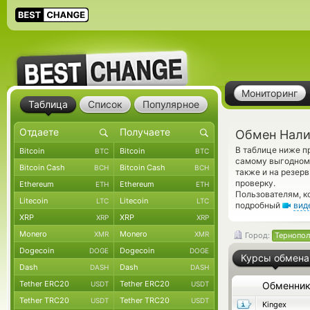
Мониторинг
Таблица
Список
Популярное
Обмен Нали
В таблице ниже п
Bitcoin
Bitcoin
BTC
BTC
самому выгодному
Bitcoin Cash
Bitcoin Cash
BCH
BCH
также и на резер
проверку.
Ethereum
Ethereum
ETH
ETH
Пользователям, к
Litecoin
Litecoin
LTC
LTC
подробный
вид
XRP
XRP
XRP
XRP
Monero
Monero
XMR
XMR
Город:
Тернопол
Dogecoin
Dogecoin
DOGE
DOGE
Курсы обмена
Dash
Dash
DASH
DASH
Tether ERC20
Tether ERC20
USDT
USDT
Обменни
Tether TRC20
Tether TRC20
USDT
USDT
Kingex