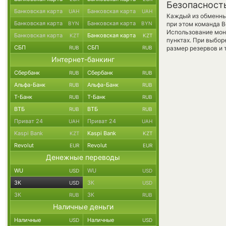
Безопасност
Банковская карта
Банковская карта
UAH
UAH
Каждый из обменны
Банковская карта
Банковская карта
BYN
BYN
при этом команда 
Использование мон
Банковская карта
Банковская карта
KZT
KZT
пунктах. При выбор
СБП
СБП
RUB
RUB
размер резервов и 
Интернет-банкинг
Сбербанк
Сбербанк
RUB
RUB
Альфа-Банк
Альфа-Банк
RUB
RUB
Т-Банк
Т-Банк
RUB
RUB
ВТБ
ВТБ
RUB
RUB
Приват 24
Приват 24
UAH
UAH
Kaspi Bank
Kaspi Bank
KZT
KZT
Revolut
Revolut
EUR
EUR
Денежные переводы
WU
WU
USD
USD
ЗК
ЗК
USD
USD
ЗК
ЗК
RUB
RUB
Наличные деньги
Наличные
Наличные
USD
USD