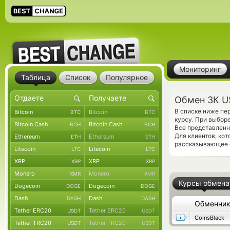
Мониторинг
Таблица
Список
Популярное
Обмен ЗК U
В списке ниже п
Bitcoin
Bitcoin
BTC
BTC
курсу. При выбор
Bitcoin Cash
Bitcoin Cash
BCH
BCH
Все представленн
Для клиентов, ко
Ethereum
Ethereum
ETH
ETH
рассказывающее о
Litecoin
Litecoin
LTC
LTC
XRP
XRP
XRP
XRP
Monero
Monero
XMR
XMR
Курсы обмена
Dogecoin
Dogecoin
DOGE
DOGE
Dash
Dash
DASH
DASH
Обменни
Tether ERC20
Tether ERC20
USDT
USDT
CoinsBlack
Tether TRC20
Tether TRC20
USDT
USDT