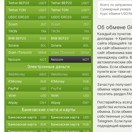
Tether BEP20
Tether BEP20
USDT
USDT
Всего по направле
Суммарный резерв
Tether TON
Tether TON
USDT
USDT
Курс обмена
USD/N
USDC ERC20
USDC ERC20
USDC
USDC
Zcash
Zcash
ZEC
ZEC
Об обмене G
TRON
TRON
TRX
TRX
Каждый из пунктов 
→
BNB BEP20
BNB BEP20
долларах
Криптов
BNB
BNB
сайта обращайте та
Solana
Solana
SOL
SOL
на сайт обменного 
Gram (Toncoin)
Gram (Toncoin)
сайт обменника вам
GRAM
GRAM
менеджеру сайта. В
Notcoin
Notcoin
NOT
NOT
автоматические об
Электронные деньги
обмен. Если обменят
пункте все-таки не
WebMoney
WebMoney
WMZ
WMZ
принять необходим
ЮMoney
ЮMoney
RUB
RUB
Зачастую получает
PayPal
PayPal
USD
USD
обмена через наш м
посетить раздел FA
Volet
Volet
USD
USD
Постарайтесь всег
Alipay
Alipay
CNY
CNY
удобства использов
Банковские счета и карты
обмена. Если обмен
собственные услови
Банковская карта
Банковская карта
USD
USD
Telegram. Если пун
Банковская карта
Банковская карта
RUB
RUB
подходящий вариан
Банковская карта
Банковская карта
EUR
EUR