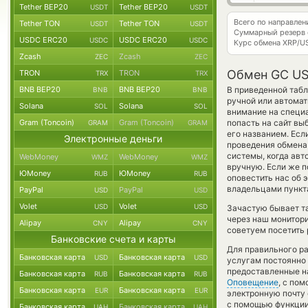
Tether BEP20
Tether BEP20
USDT
USDT
Всего по направле
Tether TON
Tether TON
USDT
USDT
Суммарный резерв
USDC ERC20
USDC ERC20
USDC
USDC
Курс обмена
XRP/U
Zcash
Zcash
ZEC
ZEC
Обмен GC USD
TRON
TRON
TRX
TRX
BNB BEP20
BNB BEP20
В приведенной табл
BNB
BNB
ручной или автома
Solana
Solana
SOL
SOL
внимание на специа
Gram (Toncoin)
Gram (Toncoin)
попасть на сайт в
GRAM
GRAM
его названием. Есл
Электронные деньги
проведения обмена 
системы, когда ав
WebMoney
WebMoney
WMZ
WMZ
вручную. Если же по
ЮMoney
ЮMoney
RUB
RUB
оповестить нас об
владельцами пункта
PayPal
PayPal
USD
USD
Volet
Volet
USD
USD
Зачастую бывает т
через наш монитори
Alipay
Alipay
CNY
CNY
советуем посетить 
Банковские счета и карты
Для правильного ра
Банковская карта
Банковская карта
USD
USD
услугам постоянно
предоставленные н
Банковская карта
Банковская карта
RUB
RUB
Оповещение
, с по
Банковская карта
Банковская карта
EUR
EUR
электронную почту 
с помощью функци
Банковская карта
Банковская карта
UAH
UAH