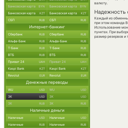
валюту.
Банковская карта
Банковская карта
BYN
BYN
Надежность 
Банковская карта
Банковская карта
KZT
KZT
Каждый из обменны
СБП
СБП
RUB
RUB
при этом команда 
Интернет-банкинг
Использование мон
пунктах. При выбор
Сбербанк
Сбербанк
RUB
RUB
размер резервов и 
Альфа-Банк
Альфа-Банк
RUB
RUB
Т-Банк
Т-Банк
RUB
RUB
ВТБ
ВТБ
RUB
RUB
Приват 24
Приват 24
UAH
UAH
Kaspi Bank
Kaspi Bank
KZT
KZT
Revolut
Revolut
EUR
EUR
Денежные переводы
WU
WU
USD
USD
ЗК
ЗК
USD
USD
ЗК
ЗК
RUB
RUB
Наличные деньги
Наличные
Наличные
USD
USD
Наличные
Наличные
RUB
RUB