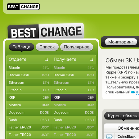
Мониторинг
Таблица
Список
Популярное
Обмен ЗК US
Мы представляем 
Bitcoin
Bitcoin
BTC
BTC
Ripple (XRP) по н
Bitcoin Cash
Bitcoin Cash
BCH
BCH
также и резерву 
тщательную прове
Ethereum
Ethereum
ETH
ETH
Пользователям, 
Litecoin
Litecoin
LTC
LTC
специальный
в
XRP
XRP
XRP
XRP
Monero
Monero
XMR
XMR
Dogecoin
Dogecoin
DOGE
DOGE
Курсы обмена
Dash
Dash
DASH
DASH
Tether ERC20
Tether ERC20
USDT
USDT
Обменни
Tether TRC20
Tether TRC20
USDT
USDT
CoinsBlack