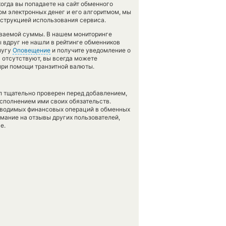
огда вы попадаете на сайт обменного
ом электронных денег и его алгоритмом, мы
нструкцией использования сервиса.
аваемой суммы. В нашем мониторинге
ы вдруг не нашли в рейтинге обменников
лугу
Оповещение
и получите уведомление о
а отсутствуют, вы всегда можете
при помощи транзитной валюты.
л тщательно проверен перед добавлением,
сполнением ими своих обязательств.
оводимых финансовых операций в обменных
имание на отзывы других пользователей,
е.