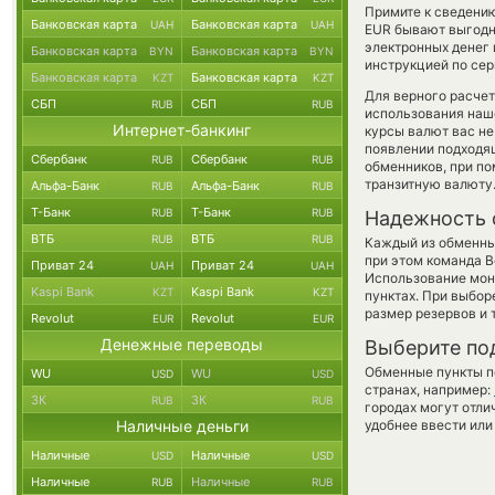
Примите к сведению
Банковская карта
Банковская карта
UAH
UAH
EUR бывают выгодне
электронных денег 
Банковская карта
Банковская карта
BYN
BYN
инструкцией по сер
Банковская карта
Банковская карта
KZT
KZT
Для верного расчет
СБП
СБП
RUB
RUB
использования наше
Интернет-банкинг
курсы валют вас н
появлении подходящ
Сбербанк
Сбербанк
RUB
RUB
обменников, при п
транзитную валюту
Альфа-Банк
Альфа-Банк
RUB
RUB
Т-Банк
Т-Банк
RUB
RUB
Надежность 
ВТБ
ВТБ
RUB
RUB
Каждый из обменны
при этом команда 
Приват 24
Приват 24
UAH
UAH
Использование мон
Kaspi Bank
Kaspi Bank
KZT
KZT
пунктах. При выбор
размер резервов и 
Revolut
Revolut
EUR
EUR
Денежные переводы
Выберите по
Обменные пункты по
WU
WU
USD
USD
странах, например:
ЗК
ЗК
RUB
RUB
городах могут отли
Наличные деньги
удобнее ввести или
Наличные
Наличные
USD
USD
Наличные
Наличные
RUB
RUB