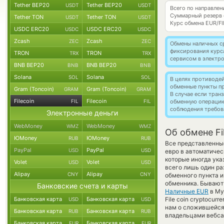
Tether BEP20
Tether BEP20
USDT
USDT
Всего по направлени
Суммарный резерв
Tether TON
Tether TON
USDT
USDT
Курс обмена
EUR/FI
USDC ERC20
USDC ERC20
USDC
USDC
Zcash
Zcash
ZEC
ZEC
Обмены наличных с
фиксирования курс
TRON
TRON
TRX
TRX
сервисом в электр
BNB BEP20
BNB BEP20
BNB
BNB
Solana
Solana
SOL
SOL
В целях противоде
обменные пункты п
Gram (Toncoin)
Gram (Toncoin)
GRAM
GRAM
В случае если тра
Filecoin
Filecoin
FIL
FIL
обменную операци
соблюдения требов
Электронные деньги
WebMoney
WebMoney
WMZ
WMZ
Об обмене Fi
ЮMoney
ЮMoney
RUB
RUB
Все представленны
PayPal
PayPal
USD
USD
евро в автоматичес
которые иногда ука
Volet
Volet
USD
USD
всего лишь один ра
Alipay
Alipay
CNY
CNY
обменного пункта и
обменника. Бывают 
Банковские счета и карты
Наличные EUR
в Му
Банковская карта
Банковская карта
File coin cryptocur
USD
USD
нам о сложившейся
Банковская карта
Банковская карта
RUB
RUB
владельцами вебсай
Банковская карта
Банковская карта
EUR
EUR