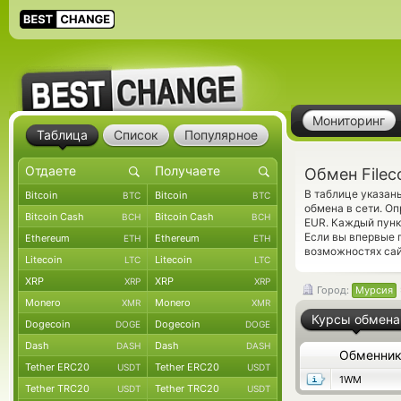
Мониторинг
Таблица
Список
Популярное
Обмен Filec
В таблице указаны
Bitcoin
Bitcoin
BTC
BTC
обмена в сети. О
Bitcoin Cash
Bitcoin Cash
BCH
BCH
EUR. Каждый пунк
Если вы впервые 
Ethereum
Ethereum
ETH
ETH
возможностях сай
Litecoin
Litecoin
LTC
LTC
XRP
XRP
XRP
XRP
Город:
Мурсия
Monero
Monero
XMR
XMR
Курсы обмена
Dogecoin
Dogecoin
DOGE
DOGE
Dash
Dash
DASH
DASH
Обменни
Tether ERC20
Tether ERC20
USDT
USDT
1WM
Tether TRC20
Tether TRC20
USDT
USDT