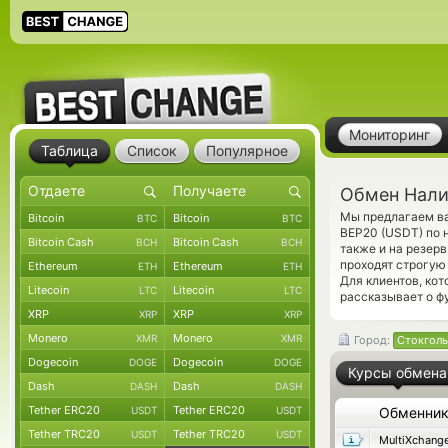
Мониторинг
Таблица
Список
Популярное
Обмен Нали
Мы предлагаем ва
Bitcoin
Bitcoin
BTC
BTC
BEP20 (USDT) по 
Bitcoin Cash
Bitcoin Cash
BCH
BCH
также и на резер
проходят строгую
Ethereum
Ethereum
ETH
ETH
Для клиентов, ко
Litecoin
Litecoin
LTC
LTC
рассказывает о ф
XRP
XRP
XRP
XRP
Monero
Monero
XMR
XMR
Город:
Стокгол
Dogecoin
Dogecoin
DOGE
DOGE
Курсы обмена
Dash
Dash
DASH
DASH
Tether ERC20
Tether ERC20
USDT
USDT
Обменни
Tether TRC20
Tether TRC20
USDT
USDT
MultiXchang