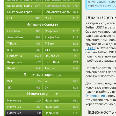
фиксирования курс
сервисом в электр
Банковская карта
Банковская карта
BYN
BYN
Банковская карта
Банковская карта
KZT
KZT
Обмен Cash 
СБП
СБП
RUB
RUB
Каждый из пунктов 
Интернет-банкинг
Tether USDT в сети
Сбербанк
Сбербанк
RUB
RUB
бывают установлены
один раз мышью по 
Альфа-Банк
Альфа-Банк
RUB
RUB
обменом, вам необх
Т-Банк
Т-Банк
RUB
RUB
трудности и на да
(USDT)
в Стокгольм
ВТБ
ВТБ
RUB
RUB
cash на Tether USDT
Приват 24
Приват 24
UAH
UAH
получилось, пожалу
проблемы с владель
Kaspi Bank
Kaspi Bank
KZT
KZT
Часто бывает так, 
Revolut
Revolut
EUR
EUR
обмена валют через
Денежные переводы
советуем посетить 
WU
WU
USD
USD
Для точного подсче
использования серв
ЗК
ЗК
RUB
RUB
нашли в таблице пу
Наличные деньги
Оповещение
и полу
отсутствия обменн
Наличные
Наличные
USD
USD
через транзитную в
Наличные
Наличные
RUB
RUB
Надежность 
Наличные
Наличные
EUR
EUR