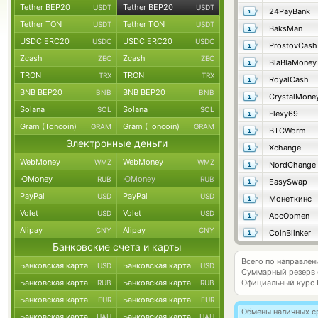
Tether BEP20
Tether BEP20
USDT
USDT
24PayBank
Tether TON
Tether TON
USDT
USDT
BaksMan
USDC ERC20
USDC ERC20
USDC
USDC
ProstovCash
Zcash
Zcash
ZEC
ZEC
BlaBlaMoney
TRON
TRON
TRX
TRX
RoyalCash
BNB BEP20
BNB BEP20
BNB
BNB
CrystalMone
Solana
Solana
SOL
SOL
Flexy69
Gram (Toncoin)
Gram (Toncoin)
GRAM
GRAM
BTCWorm
Электронные деньги
Xchange
WebMoney
WebMoney
WMZ
WMZ
NordChange
ЮMoney
ЮMoney
RUB
RUB
EasySwap
PayPal
PayPal
USD
USD
Монеткинс
Volet
Volet
USD
USD
AbcObmen
Alipay
Alipay
CNY
CNY
CoinBlinker
Банковские счета и карты
Всего по направле
Банковская карта
Банковская карта
USD
USD
Суммарный резерв
Банковская карта
Банковская карта
Официальный курс
RUB
RUB
Банковская карта
Банковская карта
EUR
EUR
Обмены наличных с
Банковская карта
Банковская карта
UAH
UAH