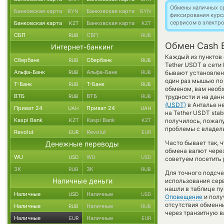
Обмены наличных с
Банковская карта
Банковская карта
BYN
BYN
фиксирования курс
сервисом в электр
Банковская карта
Банковская карта
KZT
KZT
СБП
СБП
RUB
RUB
Обмен Cash E
Интернет-банкинг
Каждый из пунктов 
Сбербанк
Сбербанк
RUB
RUB
Tether USDT в сети
Альфа-Банк
Альфа-Банк
RUB
RUB
бывают установлены
один раз мышью по 
Т-Банк
Т-Банк
RUB
RUB
обменом, вам необх
ВТБ
ВТБ
RUB
RUB
трудности и на да
(USDT)
в Анталье н
Приват 24
Приват 24
UAH
UAH
на Tether USDT sta
Kaspi Bank
Kaspi Bank
KZT
KZT
получилось, пожалу
проблемы с владель
Revolut
Revolut
EUR
EUR
Часто бывает так, 
Денежные переводы
обмена валют через
WU
WU
USD
USD
советуем посетить 
ЗК
ЗК
RUB
RUB
Для точного подсче
Наличные деньги
использования серв
нашли в таблице пу
Наличные
Наличные
USD
USD
Оповещение
и полу
отсутствия обменн
Наличные
Наличные
RUB
RUB
через транзитную в
Наличные
Наличные
EUR
EUR