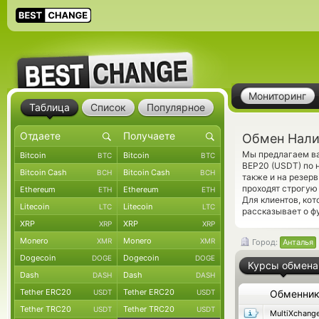
Мониторинг
Таблица
Список
Популярное
Обмен Налич
Мы предлагаем ва
Bitcoin
Bitcoin
BTC
BTC
BEP20 (USDT) по 
Bitcoin Cash
Bitcoin Cash
BCH
BCH
также и на резер
проходят строгую
Ethereum
Ethereum
ETH
ETH
Для клиентов, ко
Litecoin
Litecoin
LTC
LTC
рассказывает о ф
XRP
XRP
XRP
XRP
Monero
Monero
XMR
XMR
Город:
Анталья
Dogecoin
Dogecoin
DOGE
DOGE
Курсы обмена
Dash
Dash
DASH
DASH
Tether ERC20
Tether ERC20
USDT
USDT
Обменни
Tether TRC20
Tether TRC20
USDT
USDT
MultiXchang