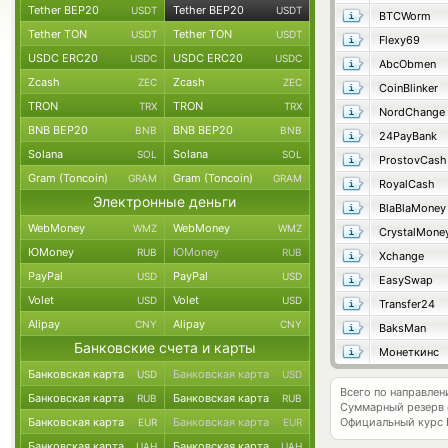
Tether BEP20
Tether BEP20
USDT
USDT
BTCWorm
Tether TON
Tether TON
USDT
USDT
Flexy69
USDC ERC20
USDC ERC20
USDC
USDC
AbcObmen
Zcash
Zcash
ZEC
ZEC
CoinBlinker
TRON
TRON
TRX
TRX
NordChange
BNB BEP20
BNB BEP20
BNB
BNB
24PayBank
Solana
Solana
SOL
SOL
ProstovCash
Gram (Toncoin)
Gram (Toncoin)
GRAM
GRAM
RoyalCash
Электронные деньги
BlaBlaMoney
WebMoney
WebMoney
WMZ
WMZ
CrystalMone
ЮMoney
ЮMoney
RUB
RUB
Xchange
PayPal
PayPal
USD
USD
EasySwap
Volet
Volet
USD
USD
Transfer24
Alipay
Alipay
CNY
CNY
BaksMan
Банковские счета и карты
Монеткинс
Банковская карта
Банковская карта
USD
USD
Всего по направле
Банковская карта
Банковская карта
RUB
RUB
Суммарный резерв
Банковская карта
Банковская карта
Официальный курс
EUR
EUR
Банковская карта
Банковская карта
UAH
UAH