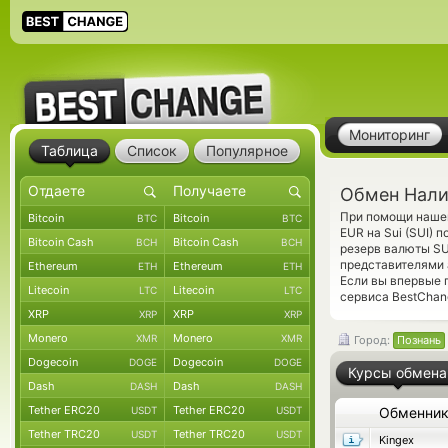
Мониторинг
Таблица
Список
Популярное
Обмен Налич
При помощи нашег
Bitcoin
Bitcoin
BTC
BTC
EUR на Sui (SUI)
Bitcoin Cash
Bitcoin Cash
BCH
BCH
резерв валюты SU
представителями
Ethereum
Ethereum
ETH
ETH
Если вы впервые 
Litecoin
Litecoin
LTC
LTC
сервиса BestChan
XRP
XRP
XRP
XRP
Monero
Monero
XMR
XMR
Город:
Познань
Dogecoin
Dogecoin
DOGE
DOGE
Курсы обмена
Dash
Dash
DASH
DASH
Tether ERC20
Tether ERC20
USDT
USDT
Обменни
Tether TRC20
Tether TRC20
USDT
USDT
Kingex