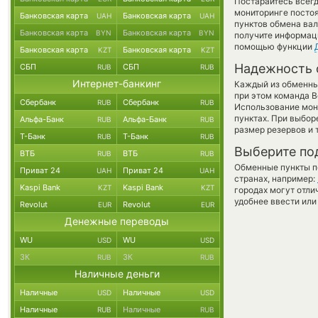
Постарайтесь всег
мониторинге посто
Банковская карта
Банковская карта
UAH
UAH
пунктов обмена вал
Банковская карта
Банковская карта
BYN
BYN
получите информаци
помощью функции
Банковская карта
Банковская карта
KZT
KZT
Надежность 
СБП
СБП
RUB
RUB
Интернет-банкинг
Каждый из обменны
при этом команда 
Сбербанк
Сбербанк
RUB
RUB
Использование мон
пунктах. При выбор
Альфа-Банк
Альфа-Банк
RUB
RUB
размер резервов и 
Т-Банк
Т-Банк
RUB
RUB
Выберите по
ВТБ
ВТБ
RUB
RUB
Обменные пункты по
Приват 24
Приват 24
UAH
UAH
странах, например:
Kaspi Bank
Kaspi Bank
KZT
KZT
городах могут отли
удобнее ввести или
Revolut
Revolut
EUR
EUR
Денежные переводы
WU
WU
USD
USD
ЗК
ЗК
RUB
RUB
Наличные деньги
Наличные
Наличные
USD
USD
Наличные
Наличные
RUB
RUB