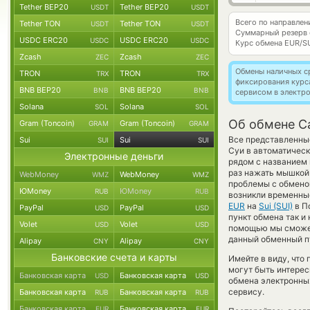
Tether BEP20
Tether BEP20
USDT
USDT
Всего по направле
Tether TON
Tether TON
USDT
USDT
Суммарный резерв
USDC ERC20
USDC ERC20
USDC
USDC
Курс обмена
EUR/S
Zcash
Zcash
ZEC
ZEC
Обмены наличных с
TRON
TRON
TRX
TRX
фиксирования курс
BNB BEP20
BNB BEP20
BNB
BNB
сервисом в электр
Solana
Solana
SOL
SOL
Об обмене Ca
Gram (Toncoin)
Gram (Toncoin)
GRAM
GRAM
Все представленные
Sui
Sui
SUI
SUI
Суи в автоматическ
Электронные деньги
рядом с названием 
раз нажать мышкой 
WebMoney
WebMoney
WMZ
WMZ
проблемы с обменом
ЮMoney
ЮMoney
RUB
RUB
возникли временные
EUR
на
Sui (SUI)
в П
PayPal
PayPal
USD
USD
пункт обмена так и 
Volet
Volet
USD
USD
помощью мы сможем
данный обменный пу
Alipay
Alipay
CNY
CNY
Банковские счета и карты
Имейте в виду, что
могут быть интерес
Банковская карта
Банковская карта
USD
USD
обмена электронных
сервису.
Банковская карта
Банковская карта
RUB
RUB
Банковская карта
Банковская карта
EUR
EUR