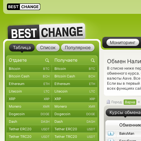
Мониторинг
Таблица
Список
Популярное
Обмен Нали
В списке ниже пе
Bitcoin
Bitcoin
BTC
BTC
обменного курса.
Bitcoin Cash
Bitcoin Cash
BCH
BCH
валюты Aave. Все
Если вы в первый
Ethereum
Ethereum
ETH
ETH
всех функциях сай
Litecoin
Litecoin
LTC
LTC
XRP
XRP
XRP
XRP
Город:
Варна
Monero
Monero
XMR
XMR
Курсы обмена
Dogecoin
Dogecoin
DOGE
DOGE
Dash
Dash
DASH
DASH
Обменни
Tether ERC20
Tether ERC20
USDT
USDT
BaksMan
Tether TRC20
Tether TRC20
USDT
USDT