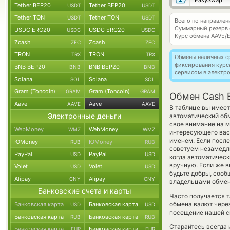
EasySwap
Tether BEP20
Tether BEP20
USDT
USDT
Tether TON
Tether TON
USDT
USDT
Всего по направле
Суммарный резерв
USDC ERC20
USDC ERC20
USDC
USDC
Курс обмена
AAVE/
Zcash
Zcash
ZEC
ZEC
TRON
TRON
TRX
TRX
Обмены наличных с
фиксирования курс
BNB BEP20
BNB BEP20
BNB
BNB
сервисом в электр
Solana
Solana
SOL
SOL
Gram (Toncoin)
Gram (Toncoin)
GRAM
GRAM
Обмен Cash E
Aave
Aave
AAVE
AAVE
В таблице вы имеет
Электронные деньги
автоматический об
свое внимание на м
WebMoney
WebMoney
WMZ
WMZ
интересующего вас 
именем. Если после
ЮMoney
ЮMoney
RUB
RUB
советуем незамедли
PayPal
PayPal
USD
USD
когда автоматичес
вручную. Если же в
Volet
Volet
USD
USD
будьте добры, соо
Alipay
Alipay
CNY
CNY
владельцами обменн
Банковские счета и карты
Часто получается т
обмена валют через
Банковская карта
Банковская карта
USD
USD
посещение нашей си
Банковская карта
Банковская карта
RUB
RUB
Старайтесь всегда
Банковская карта
Банковская карта
EUR
EUR