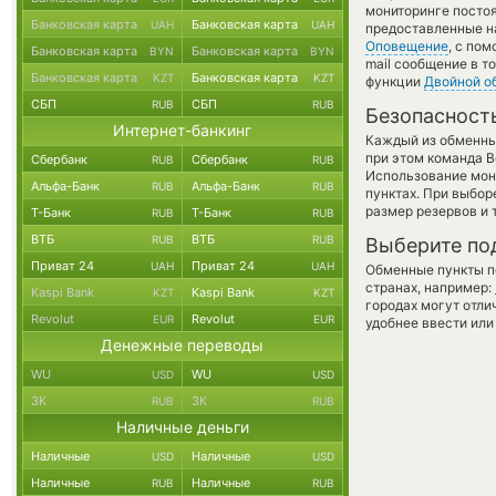
мониторинге посто
Банковская карта
Банковская карта
UAH
UAH
предоставленные н
Оповещение
, с по
Банковская карта
Банковская карта
BYN
BYN
mail сообщение в т
Банковская карта
Банковская карта
KZT
KZT
функции
Двойной о
СБП
СБП
RUB
RUB
Безопасност
Интернет-банкинг
Каждый из обменны
при этом команда 
Сбербанк
Сбербанк
RUB
RUB
Использование мон
Альфа-Банк
Альфа-Банк
RUB
RUB
пунктах. При выбор
размер резервов и 
Т-Банк
Т-Банк
RUB
RUB
ВТБ
ВТБ
RUB
RUB
Выберите по
Приват 24
Приват 24
UAH
UAH
Обменные пункты по
странах, например:
Kaspi Bank
Kaspi Bank
KZT
KZT
городах могут отли
Revolut
Revolut
EUR
EUR
удобнее ввести или
Денежные переводы
WU
WU
USD
USD
ЗК
ЗК
RUB
RUB
Наличные деньги
Наличные
Наличные
USD
USD
Наличные
Наличные
RUB
RUB