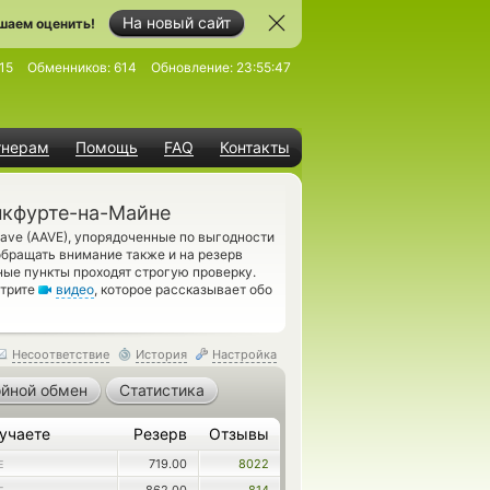
На новый сайт
шаем оценить!
15
Обменников:
614
Обновление:
23:55:47
тнерам
Помощь
FAQ
Контакты
нкфурте-на-Майне
ave (AAVE), упорядоченные по выгодности
обращать внимание также и на резерв
ые пункты проходят строгую проверку.
отрите
видео
, которое рассказывает обо
Несоответствие
История
Настройка
йной обмен
Статистика
учаете
Резерв
Отзывы
719.00
8022
E