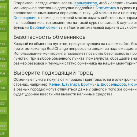
Старайтесь всегда использовать
Калькулятор
, чтобы сверить точн
UAH
мониторинге постоянно доступна подробная
Статистика
о курсах и
предоставленные нашим сервисом, в текущий момент вам не выго
BYN
Оповещение
, с помощью которой можно задать собственные параме
KZT
mail сообщение в тот момент, когда такой курс появится. В случае
функции
Двойной обмен
вы найдете оптимальный вариант двух обм
RUB
Безопасность обменников
Каждый из обменных пунктов, присутствующих на нашем сайте, бы
RUB
при этом команда BestChange непрерывно следит за надлежащим и
RUB
Использование мониторинга позволяет повысить безопасность пр
пунктах. При выборе обменного пункта, пожалуйста, обращайте вн
RUB
размер резервов и текущий статус обменника на нашем мониторинг
RUB
Выберите подходящий город
UAH
Обменные пункты покупают и продают криптовалюты и электронные
KZT
странах, например:
Кельн
,
Штутгарт
,
Дортмунд
,
Дюссельдорф
,
Нюрн
EUR
в разных городах могут отличаться даже у одного и того же обменн
будет удобнее ввести или вывести наличные средства.
USD
RUB
USD
RUB