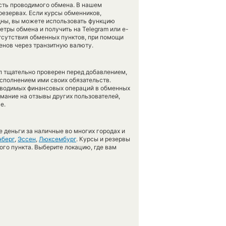
ость проводимого обмена. В нашем
 резервах. Если курсы обменников,
дны, вы можете использовать функцию
тры обмена и получить на Telegram или e-
 отсутствия обменных пунктов, при помощи
енов через транзитную валюту.
л тщательно проверен перед добавлением,
сполнением ими своих обязательств.
оводимых финансовых операций в обменных
имание на отзывы других пользователей,
е.
 деньги за наличные во многих городах и
берг
,
Эссен
,
Люксембург
. Курсы и резервы
ого пункта. Выберите локацию, где вам