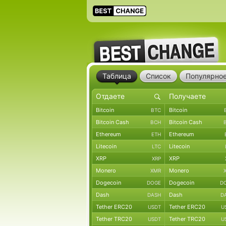
Таблица
Список
Популярно
Bitcoin
Bitcoin
BTC
Bitcoin Cash
Bitcoin Cash
BCH
Ethereum
Ethereum
ETH
Litecoin
Litecoin
LTC
XRP
XRP
XRP
Monero
Monero
XMR
Dogecoin
Dogecoin
DOGE
D
Dash
Dash
DASH
D
Tether ERC20
Tether ERC20
USDT
U
Tether TRC20
Tether TRC20
USDT
U