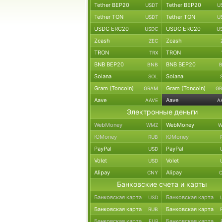
Tether BEP20
Tether BEP20
USDT
U
Tether TON
Tether TON
USDT
U
USDC ERC20
USDC ERC20
USDC
U
Zcash
Zcash
ZEC
TRON
TRON
TRX
BNB BEP20
BNB BEP20
BNB
Solana
Solana
SOL
Gram (Toncoin)
Gram (Toncoin)
GRAM
G
Aave
Aave
AAVE
A
Электронные деньги
WebMoney
WebMoney
WMZ
W
ЮMoney
ЮMoney
RUB
PayPal
PayPal
USD
Volet
Volet
USD
Alipay
Alipay
CNY
Банковские счета и карты
Банковская карта
Банковская карта
USD
Банковская карта
Банковская карта
RUB
Банковская карта
Банковская карта
EUR