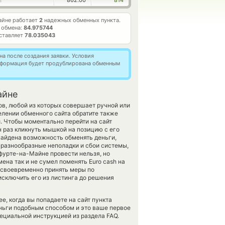
862.00
814
E
айне работает
2
надежных обменных пункта.
 обмена:
84.975744
ставляет
78.035043
а после создания заявки. Условия
информация будет продублирована обменным
айне
в, любой из которых совершает ручной или
лении обменного сайта обратите также
й. Чтобы моментально перейти на сайт
 раз кликнуть мышкой на позицию с его
 найдена возможность обменять деньги,
 разнообразные неполадки и сбои системы,
фурте-на-Майне провести нельзя, но
на так и не сумел поменять Euro cash на
м своевременно принять меры по
сключить его из листинга до решения
е, когда вы попадаете на сайт пункта
еньги подобным способом и это ваше первое
ециальной инструкцией из раздела FAQ.