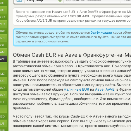
EasySwap
85.1934
1
EUR Наличными
AAV
SDT
SDT
Всего по направлению Наличные EUR
Aave (AAVE) в Франкфурте-на-М
→
Суммарный резерв обменников:
1 581.00
AAVE.
Средневзвешенный курс
SDC
Курс обмена
AAVE/EUR
на криптовалютных рынках на текущее время со
ZEC
TRX
Обмены наличных средств обычно проводятся
без фиксации
курса обмен
фиксирования курса смотрите на сайте обменного пункта. Также эта 
BNB
сервисом в электронном письме.
SOL
RAM
Обмен Cash EUR на Aave в Франкфурте-на-М
AVE
В таблице вы имеете возможность увидеть список обменных пункто
→
автоматический обмен Кэш в евро
Криптовалюта Ави. При опреде
свое внимание на метки, которые иногда указаны около их названи
MZ
интересующего вас обменного пункта, необходимо всего лишь один
именем. Если после перехода на сайт пункта обмена вами не была
RUB
советуем незамедлительно обратиться к менеджеру сайта. Бывают
USD
когда автоматический обмен
Наличные EUR
на
Aave (AAVE)
в Франк
доступен обмен валют вручную. Если же выбранный вами пункт обме
USD
Aave cryptocurrency, будьте добры, сообщите нам. Это поможет на
CNY
разрешению проблем с владельцами обменника, или же временно и
проблемы.
→
Часто получается так, что курсы Cash-EUR
Aave намного выгодне
USD
обмена валют через наш сервис. Если вы еще ни разу не меняли д
RUB
посещение нашей системы мониторинга, просто воспользуйтесь сп
EUR