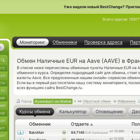
Уже видели новый BestChange? Пригла
Всего курсов:
10617
Мониторинг
Обменники
Проверка адреса
Пар
е
Обмен Наличные EUR на Aave (AAVE) в Фра
В списке ниже перечислены обменные пункты Наличные EUR на A
BTC
обменного курса. Определяя подходящий сайт для обмена, стоит 
BCH
валюты Aave. Все предложенные нашим онлайн-сервисом обменн
Если вы в первый раз посетили нашу систему мониторинга, посм
ETH
всех функциях сайта BestChange.ru.
LTC
XRP
Город:
Франкфурт-на-Майне
Обратный обмен
Избранное
XMR
Курсы обмена
Калькулятор
Оповещение
Дво
OGE
ASH
Обменник
Отдаете
Пол
▲
SDT
от 10 000
BaksMan
84.7148
1
EUR Наличными
AAV
SDT
от 10 000