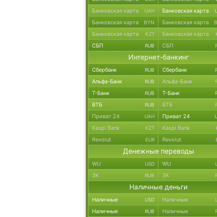
Банковская карта
Банковская карта
UAH
Банковская карта
Банковская карта
BYN
Банковская карта
Банковская карта
KZT
СБП
СБП
RUB
Интернет-банкинг
Сбербанк
Сбербанк
RUB
Альфа-Банк
Альфа-Банк
RUB
Т-Банк
Т-Банк
RUB
ВТБ
ВТБ
RUB
Приват 24
Приват 24
UAH
Kaspi Bank
Kaspi Bank
KZT
Revolut
Revolut
EUR
Денежные переводы
WU
WU
USD
ЗК
ЗК
RUB
Наличные деньги
Наличные
Наличные
USD
Наличные
Наличные
RUB