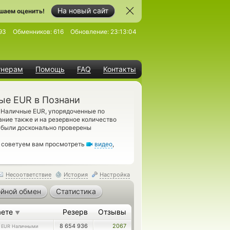
На новый сайт
шаем оценить!
93
Обменников:
616
Обновление:
23:13:04
тнерам
Помощь
FAQ
Контакты
ые EUR в Познани
Наличные EUR, упорядоченные по
ание также и на резервное количество
, были досконально проверены
, советуем вам просмотреть
видео
,
Несоответствие
История
Настройка
йной обмен
Статистика
аете
Резерв
Отзывы
▼
5
8 654 936
2067
EUR Наличными