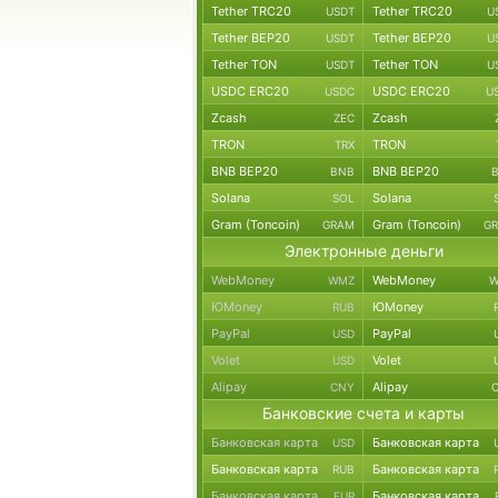
Tether TRC20
Tether TRC20
USDT
U
Tether BEP20
Tether BEP20
USDT
U
Tether TON
Tether TON
USDT
U
USDC ERC20
USDC ERC20
USDC
U
Zcash
Zcash
ZEC
TRON
TRON
TRX
BNB BEP20
BNB BEP20
BNB
Solana
Solana
SOL
Gram (Toncoin)
Gram (Toncoin)
GRAM
G
Электронные деньги
WebMoney
WebMoney
WMZ
W
ЮMoney
ЮMoney
RUB
PayPal
PayPal
USD
Volet
Volet
USD
Alipay
Alipay
CNY
Банковские счета и карты
Банковская карта
Банковская карта
USD
Банковская карта
Банковская карта
RUB
Банковская карта
Банковская карта
EUR