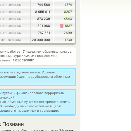
6
1 744 560
4874
EUR Наличными
7
8 655 011
8207
EUR Наличными
2
873 239
4543
EUR Наличными
6
821 068
1
1837
EUR Наличными
4
767 831
2699
EUR Наличными
20 000 000
1730
EUR Наличными
нани работает
7
надежных обменных пунктов.
ешенный курс обмена:
1 595.256760
ставляет
1 650.193967
а после создания заявки. Условия
информация будет продублирована обменным
м путем, и финансированию терроризма
анзакций.
нная, обменный пункт может приостановить
YC необходима исключительно в целях
редств, отправленных в транзакции.
в Познани
ь услуги по обмену Криптовалюта Эфириум