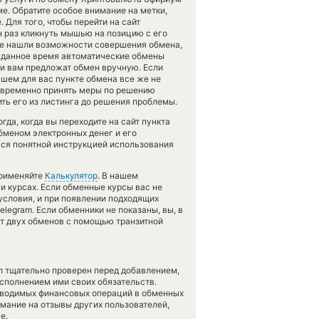
е. Обратите особое внимание на метки,
Для того, чтобы перейти на сайт
н раз кликнуть мышью на позицию с его
 не нашли возможности совершения обмена,
 в данное время автоматические обмены
и вам предложат обмен вручную. Если
авшем для вас пункте обмена все же не
оевременно принять меры по решению
ть его из листинга до решения проблемы.
да, когда вы переходите на сайт пункта
обменом электронных денег и его
ься понятной инструкцией использования
применяйте
Калькулятор
. В нашем
 и курсах. Если обменные курсы вас не
 условия, и при появлении подходящих
legram. Если обменники не показаны, вы, в
нт двух обменов с помощью транзитной
л тщательно проверен перед добавлением,
сполнением ими своих обязательств.
оводимых финансовых операций в обменных
имание на отзывы других пользователей,
е.