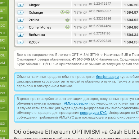
SDT
от 5.23475247
Kingex
1
1 596.2
ETH OP
SDT
от 6.26969907
Xchange
1
1 594.9
ETH OP
SDT
от 6.33259236
2rbina
1
1 594.9
ETH OP
SDC
от 6.27014424
ObmenMoney
1
1 594.8
ETH OP
ZEC
от 6.27218195
Вобменка
1
1 594.3
ETH OP
TRX
от 6.27292845
KZ007
1
1 594.15
ETH OP
BNB
Всего по направлению Ethereum OPTIMISM (ETH)
Наличные EUR в Поз
→
SOL
Суммарный резерв обменников:
41 516 645
EUR Наличными.
Средневзв
RAM
Курс обмена
ETH/EUR
на криптовалютных рынках на текущее время со
Обмены наличных средств обычно проводятся
без фиксации
курса обмен
MZ
фиксирования курса смотрите на сайте обменного пункта. Также эта 
RUB
сервисом в электронном письме.
USD
В целях противодействия легализации доходов, полученных преступны
USD
обменные пункты проводят
AML-проверки
поступающих от клиентов тр
В случае если транзакция будет идентифицирована как высокорискова
CNY
обменную операцию для проведения
процедуры KYC
. Информация по K
соблюдения требований AML/KYC для последующего разблокирования с
USD
Об обмене Ethereum OPTIMISM на Cash EUR 
RUB
Все представленные в таблице пункты обмена готовы предоставит
EUR