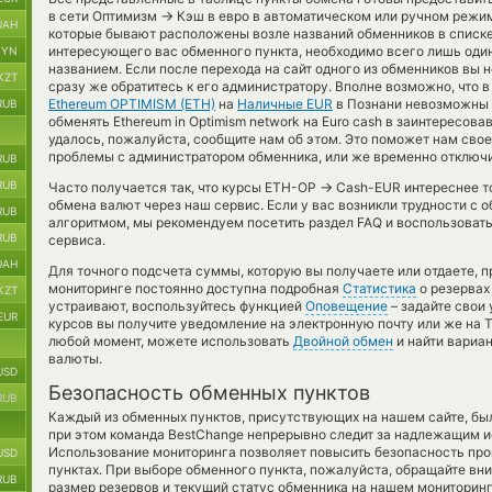
→
в сети Оптимизм
Кэш в евро в автоматическом или ручном режим
UAH
которые бывают расположены возле названий обменников в списке. 
интересующего вас обменного пункта, необходимо всего лишь оди
BYN
названием. Если после перехода на сайт одного из обменников вы
KZT
сразу же обратитесь к его администратору. Вполне возможно, что
Ethereum OPTIMISM (ETH)
на
Наличные EUR
в Познани невозможны 
RUB
обменять Ethereum in Optimism network на Euro cash в заинтересов
удалось, пожалуйста, сообщите нам об этом. Это поможет нам св
проблемы с администратором обменника, или же временно отключи
RUB
RUB
→
Часто получается так, что курсы ETH-OP
Cash-EUR интереснее тог
обмена валют через наш сервис. Если у вас возникли трудности с 
RUB
алгоритмом, мы рекомендуем посетить раздел FAQ и воспользоват
RUB
сервиса.
UAH
Для точного подсчета суммы, которую вы получаете или отдаете, 
мониторинге постоянно доступна подробная
Статистика
о резервах
KZT
устраивают, воспользуйтесь функцией
Оповещение
– задайте свои
EUR
курсов вы получите уведомление на электронную почту или же на Te
любой момент, можете использовать
Двойной обмен
и найти вариа
валюты.
USD
Безопасность обменных пунктов
RUB
Каждый из обменных пунктов, присутствующих на нашем сайте, бы
при этом команда BestChange непрерывно следит за надлежащим и
Использование мониторинга позволяет повысить безопасность пр
USD
пунктах. При выборе обменного пункта, пожалуйста, обращайте вн
RUB
размер резервов и текущий статус обменника на нашем мониторинг