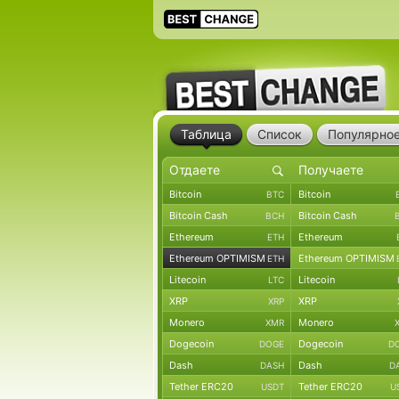
Таблица
Список
Популярно
Bitcoin
Bitcoin
BTC
Bitcoin Cash
Bitcoin Cash
BCH
Ethereum
Ethereum
ETH
Ethereum OPTIMISM
Ethereum OPTIMISM
ETH
Litecoin
Litecoin
LTC
XRP
XRP
XRP
Monero
Monero
XMR
Dogecoin
Dogecoin
DOGE
D
Dash
Dash
DASH
D
Tether ERC20
Tether ERC20
USDT
U