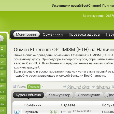
Уже видели новый BestChange? Пригла
Всего курсов:
10667
Мониторинг
Обменники
Проверка адреса
Пар
е
Обмен Ethereum OPTIMISM (ETH) на Наличн
→
Ниже в списке приведены обменники Ethereum OPTIMISM (ETH)
BTC
обменному курсу. При подборе выгодного курса, обращайте вним
BCH
валюты Cash EUR. Все обменники, предлагаемые на нашем сайте
администрацией.
ETH
Если вы решили воспользоваться нашими услугами в первый раз
ETH
подробно рассказывающее о каждой функции BestChange.ru.
LTC
XRP
Город:
Познань
Обратный обмен
Избранное
XMR
Курсы обмена
Калькулятор
Оповещение
Дво
OGE
ASH
Обменник
Отдаете
Получ
SDT
от 6.25764551
RoyalCash
1
1 598.0
ETH OP