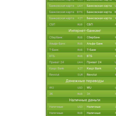
Банковская карта
Банковская карта
UAH
Банковская карта
Банковская карта
BYN
Банковская карта
Банковская карта
KZT
СБП
СБП
RUB
Интернет-банкинг
Сбербанк
Сбербанк
RUB
Альфа-Банк
Альфа-Банк
RUB
Т-Банк
Т-Банк
RUB
ВТБ
ВТБ
RUB
Приват 24
Приват 24
UAH
Kaspi Bank
Kaspi Bank
KZT
Revolut
Revolut
EUR
Денежные переводы
WU
WU
USD
ЗК
ЗК
RUB
Наличные деньги
Наличные
Наличные
USD
Наличные
Наличные
RUB