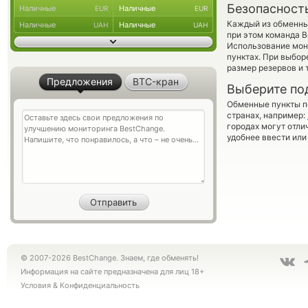
Безопасност
Наличные
Наличные
EUR
EUR
Каждый из обменны
Наличные
Наличные
UAH
UAH
при этом команда 
Использование мон
пунктах. При выбор
размер резервов и 
Предложения
BTC-кран
Выберите по
Обменные пункты по
странах, например:
городах могут отли
удобнее ввести или
© 2007-2026 BestChange. Знаем, где обменять!
Информация на сайте предназначена для лиц 18+
Условия
&
Конфиденциальность