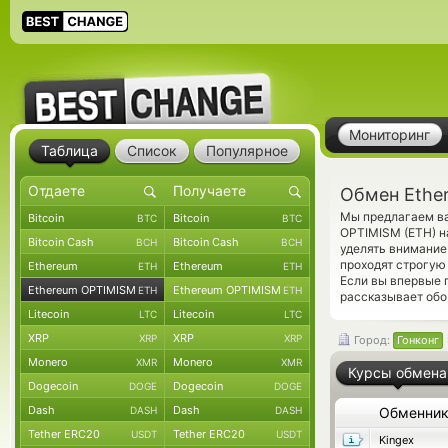
Мониторинг
Таблица
Список
Популярное
Обмен Ethe
Мы предлагаем ва
Bitcoin
Bitcoin
BTC
BTC
OPTIMISM (ETH) н
Bitcoin Cash
Bitcoin Cash
BCH
BCH
уделять внимание
проходят строгую
Ethereum
Ethereum
ETH
ETH
Если вы впервые 
Ethereum OPTIMISM
Ethereum OPTIMISM
ETH
ETH
рассказывает обо
Litecoin
Litecoin
LTC
LTC
XRP
XRP
XRP
XRP
Город:
Гонконг
Monero
Monero
XMR
XMR
Курсы обмена
Dogecoin
Dogecoin
DOGE
DOGE
Dash
Dash
DASH
DASH
Обменни
Tether ERC20
Tether ERC20
USDT
USDT
Kingex