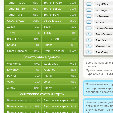
Tether TRC20
Tether TRC20
USDT
USDT
RoyalCash
Tether BEP20
Tether BEP20
USDT
USDT
Xchange
Tether TON
Tether TON
USDT
USDT
Вобменка
USDC ERC20
USDC ERC20
USDC
USDC
2rbina
Zcash
Zcash
ZEC
ZEC
ObmenMone
TRON
TRON
TRX
TRX
Best-Obmen
BNB BEP20
BNB BEP20
BNB
BNB
BaksMan
Solana
Solana
SOL
SOL
Монеткинс
Gram (Toncoin)
Gram (Toncoin)
GRAM
GRAM
EasySwap
Электронные деньги
Всего по направле
WebMoney
WebMoney
WMZ
WMZ
пунктов.
ЮMoney
ЮMoney
RUB
RUB
Суммарный резерв
Курс обмена
ETH/U
PayPal
PayPal
USD
USD
Volet
Volet
USD
USD
Обмены наличных с
Alipay
Alipay
CNY
CNY
фиксирования курс
сервисом в электр
Банковские счета и карты
Банковская карта
Банковская карта
USD
USD
В целях противоде
обменные пункты п
Банковская карта
Банковская карта
RUB
RUB
В случае если тра
Банковская карта
Банковская карта
EUR
EUR