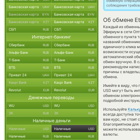
обменную операци
соблюдения требов
Банковская карта
Банковская карта
UAH
UAH
Банковская карта
Банковская карта
BYN
BYN
Об обмене Et
Банковская карта
Банковская карта
KZT
KZT
Каждый из обменных
СБП
СБП
RUB
RUB
Эфириум в сети Оп
Интернет-банкинг
обменного пункта т
названий обменнико
Сбербанк
Сбербанк
RUB
RUB
единичного клика м
возможности осущес
Альфа-Банк
Альфа-Банк
RUB
RUB
автоматический о
Т-Банк
Т-Банк
RUB
RUB
обмен вручную. В сл
рекомендуем напис
ВТБ
ВТБ
RUB
RUB
причины с владельц
Приват 24
Приват 24
UAH
UAH
обмена.
Kaspi Bank
Kaspi Bank
KZT
KZT
Имейте в виду, что
Revolut
Revolut
EUR
EUR
USD могут быть инт
обменом электронны
Денежные переводы
подробной инструкц
WU
WU
USD
USD
Используйте
Кальк
ЗК
ЗК
RUB
RUB
всегда доступна т
вам курс, не стоит
Наличные деньги
благоприятном для 
Наличные
Наличные
USD
USD
можете использов
валюты.
Наличные
Наличные
RUB
RUB