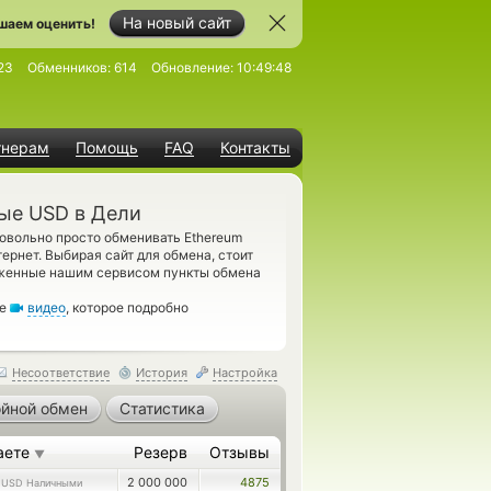
На новый сайт
шаем оценить!
23
Обменников:
614
Обновление:
10:49:48
тнерам
Помощь
FAQ
Контакты
ые USD в Дели
овольно просто обменивать Ethereum
рнет. Выбирая сайт для обмена, стоит
оженные нашим сервисом пункты обмена
те
видео
, которое подробно
Несоответствие
История
Настройка
йной обмен
Статистика
аете
Резерв
Отзывы
▼
7
2 000 000
4875
USD Наличными