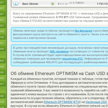
SDT
от 5.708634
Best-Obmen
1
1 751.7
ETH OP
SDT
Всего по направлению Ethereum OPTIMISM (ETH)
Наличные USD в Дел
→
SDT
Суммарный резерв обменников:
2 172 971
USD Наличными.
Средневзве
SDC
Курс обмена
ETH/USD
на криптовалютных рынках на текущее время со
ZEC
Обмены наличных средств обычно проводятся
без фиксации
курса обмен
TRX
фиксирования курса смотрите на сайте обменного пункта. Также эта 
BNB
сервисом в электронном письме.
SOL
В целях противодействия легализации доходов, полученных преступны
RAM
обменные пункты проводят
AML-проверки
поступающих от клиентов тр
В случае если транзакция будет идентифицирована как высокорискова
обменную операцию для проведения
процедуры KYC
. Информация по K
MZ
соблюдения требований AML/KYC для последующего разблокирования с
RUB
USD
Об обмене Ethereum OPTIMISM на Cash USD 
USD
Каждый из обменных пунктов, который показан в таблице, готов п
→
Эфириум в сети Оптимизм
Кэш долларами в автоматическом или
CNY
обменного пункта также обратите внимание на специальные метки,
названий обменников. У вас имеется возможность перейти на сайт
единичного клика мышью по строке с его названием. Если после п
USD
возможности осуществления обмена, обратитесь к его оператору. 
автоматический обмен
Ethereum OPTIMISM (ETH)
на
Наличные USD
RUB
вручную. В случае если обменять Ethereum in Optimism network на 
EUR