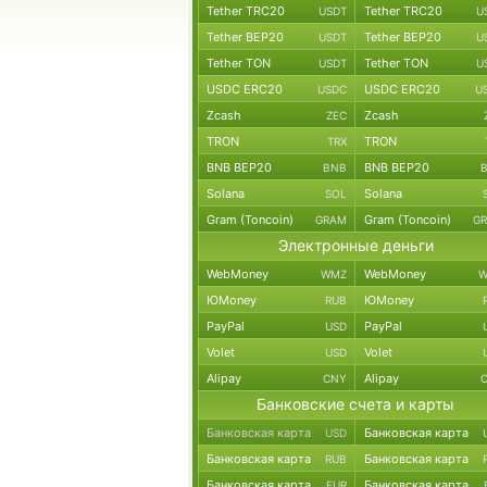
Tether TRC20
Tether TRC20
USDT
U
Tether BEP20
Tether BEP20
USDT
U
Tether TON
Tether TON
USDT
U
USDC ERC20
USDC ERC20
USDC
U
Zcash
Zcash
ZEC
TRON
TRON
TRX
BNB BEP20
BNB BEP20
BNB
Solana
Solana
SOL
Gram (Toncoin)
Gram (Toncoin)
GRAM
G
Электронные деньги
WebMoney
WebMoney
WMZ
W
ЮMoney
ЮMoney
RUB
PayPal
PayPal
USD
Volet
Volet
USD
Alipay
Alipay
CNY
Банковские счета и карты
Банковская карта
Банковская карта
USD
Банковская карта
Банковская карта
RUB
Банковская карта
Банковская карта
EUR