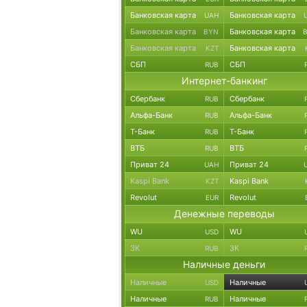
Банковская карта
Банковская карта
UAH
Банковская карта
Банковская карта
BYN
Банковская карта
Банковская карта
KZT
СБП
СБП
RUB
Интернет-банкинг
Сбербанк
Сбербанк
RUB
Альфа-Банк
Альфа-Банк
RUB
Т-Банк
Т-Банк
RUB
ВТБ
ВТБ
RUB
Приват 24
Приват 24
UAH
Kaspi Bank
Kaspi Bank
KZT
Revolut
Revolut
EUR
Денежные переводы
WU
WU
USD
ЗК
ЗК
RUB
Наличные деньги
Наличные
Наличные
USD
Наличные
Наличные
RUB