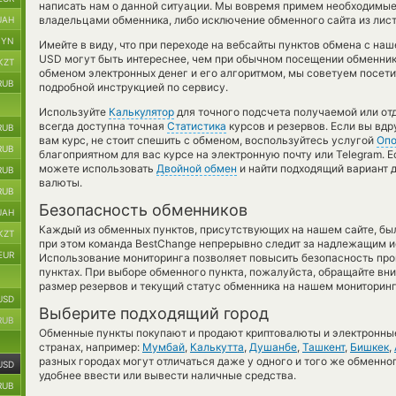
написать нам о данной ситуации. Мы вовремя примем необходимые
владельцами обменника, либо исключение обменного сайта из лис
UAH
BYN
Имейте в виду, что при переходе на вебсайты пунктов обмена с на
USD могут быть интереснее, чем при обычном посещении обменнико
KZT
обменом электронных денег и его алгоритмом, мы советуем посети
RUB
подробной инструкцией по сервису.
Используйте
Калькулятор
для точного подсчета получаемой или о
всегда доступна точная
Статистика
курсов и резервов. Если вы вд
RUB
вам курс, не стоит спешить с обменом, воспользуйтесь услугой
Оп
RUB
благоприятном для вас курсе на электронную почту или Telegram. Е
можете использовать
Двойной обмен
и найти подходящий вариант 
RUB
валюты.
RUB
Безопасность обменников
UAH
Каждый из обменных пунктов, присутствующих на нашем сайте, бы
KZT
при этом команда BestChange непрерывно следит за надлежащим и
EUR
Использование мониторинга позволяет повысить безопасность пр
пунктах. При выборе обменного пункта, пожалуйста, обращайте вн
размер резервов и текущий статус обменника на нашем мониторинг
USD
Выберите подходящий город
RUB
Обменные пункты покупают и продают криптовалюты и электронные
странах, например:
Мумбай
,
Калькутта
,
Душанбе
,
Ташкент
,
Бишкек
,
разных городах могут отличаться даже у одного и того же обменног
USD
удобнее ввести или вывести наличные средства.
RUB