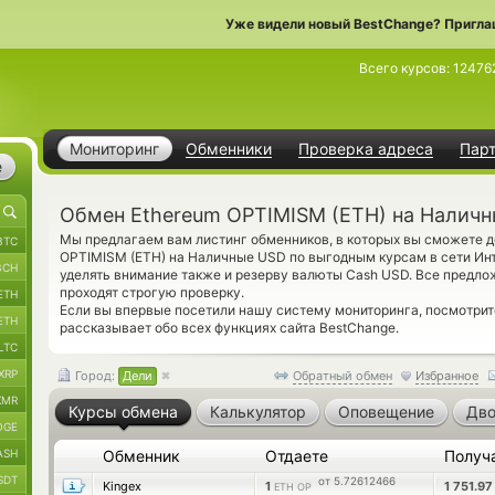
Уже видели новый BestChange? Пригла
Всего курсов:
12476
Мониторинг
Обменники
Проверка адреса
Пар
е
Обмен Ethereum OPTIMISM (ETH) на Наличн
Мы предлагаем вам листинг обменников, в которых вы сможете д
BTC
OPTIMISM (ETH) на Наличные USD по выгодным курсам в сети Инте
BCH
уделять внимание также и резерву валюты Cash USD. Все предл
проходят строгую проверку.
ETH
Если вы впервые посетили нашу систему мониторинга, посмотри
ETH
рассказывает обо всех функциях сайта BestChange.
LTC
XRP
Город:
Дели
Обратный обмен
Избранное
XMR
Курсы обмена
Калькулятор
Оповещение
Дво
OGE
ASH
Обменник
Отдаете
Получ
SDT
от 5.72612466
Kingex
1
1 751.9
ETH OP