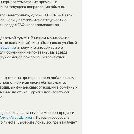
 меры: рассмотрение причины с
тинга текущего направления обмена.
→
шего мониторинга, курсы ETH-OP
Cash-
в. Если у вас возникают трудности с
ть раздел FAQ и воспользоваться
тдаваемой суммы. В нашем мониторинге
руг не нашли в таблице обменников удобный
овещение
и получите информацию о
сли обменники не показаны, вы всегда
двух обменов при помощи транзитной
л тщательно проверен перед добавлением,
сполнением ими своих обязательств.
оводимых финансовых операций в обменных
имание на отзывы других пользователей,
е.
 деньги за наличные во многих городах и
Алма-Ата
,
Шымкент
. Курсы и резервы в
о пункта. Выберите локацию, где вам будет