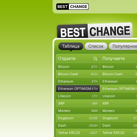
Таблица
Список
Популярно
Bitcoin
Bitcoin
BTC
Bitcoin Cash
Bitcoin Cash
BCH
Ethereum
Ethereum
ETH
Ethereum OPTIMISM
Ethereum OPTIMISM
ETH
Litecoin
Litecoin
LTC
XRP
XRP
XRP
Monero
Monero
XMR
Dogecoin
Dogecoin
DOGE
D
Dash
Dash
DASH
D
Tether ERC20
Tether ERC20
USDT
U