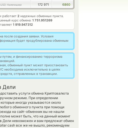
3
172 971
6860
USD Наличными
и работает
2
надежных обменных пункта.
шенный курс обмена:
1 751.951269
ставляет
1 919.947312
а после создания заявки. Условия
информация будет продублирована обменным
м путем, и финансированию терроризма
анзакций.
нная, обменный пункт может приостановить
YC необходима исключительно в целях
редств, отправленных в транзакции.
в Дели
редоставить услуги обмена Криптовалюта
 ручном режиме. При определении
 которые иногда указываются около
 любого обменного пункта при помощи
ерехода на сайт-обменник вы не нашли
Вполне может быть, что на данный момент
в Дели невозможен и вам предложат обмен
Dollar cash все же не вышло, рекомендуем