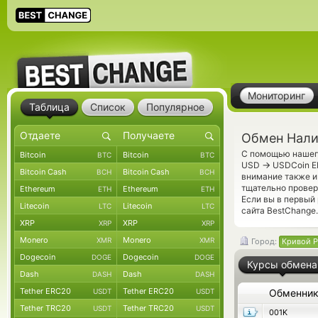
Мониторинг
Таблица
Список
Популярное
Обмен Нали
С помощью нашего
Bitcoin
Bitcoin
BTC
BTC
→
USD
USDCoin ER
Bitcoin Cash
Bitcoin Cash
BCH
BCH
внимание также и
тщательно прове
Ethereum
Ethereum
ETH
ETH
Если вы в первый
Litecoin
Litecoin
LTC
LTC
сайта BestChange.
XRP
XRP
XRP
XRP
Monero
Monero
XMR
XMR
Город:
Кривой Р
Dogecoin
Dogecoin
DOGE
DOGE
Курсы обмена
Dash
Dash
DASH
DASH
Tether ERC20
Tether ERC20
USDT
USDT
Обменни
Tether TRC20
Tether TRC20
USDT
USDT
001K