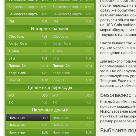
перейти на сайт лю
после перехода на 
Банковская карта
Банковская карта
BYN
BYN
сразу же обратитес
Банковская карта
Банковская карта
KZT
KZT
автоматический о
доступен обмен вал
СБП
СБП
RUB
RUB
на USD Coin stable
Интернет-банкинг
меры: обсуждение п
текущего направле
Сбербанк
Сбербанк
RUB
RUB
Часто бывает так, 
Альфа-Банк
Альфа-Банк
RUB
RUB
пункта через наш м
Т-Банк
Т-Банк
RUB
RUB
посещение нашей си
ВТБ
ВТБ
RUB
RUB
Для верного подсче
Приват 24
Приват 24
UAH
UAH
использования серв
же вы не обнаружил
Kaspi Bank
Kaspi Bank
KZT
KZT
воспользуйтесь ус
Revolut
Revolut
EUR
EUR
Telegram. Если пун
вариант двух обме
Денежные переводы
Безопасност
WU
WU
USD
USD
Каждый из обменны
ЗК
ЗК
RUB
RUB
при этом команда 
Наличные деньги
Использование мон
пунктах. При выбор
Наличные
Наличные
USD
USD
размер резервов и 
Наличные
Наличные
RUB
RUB
Выберите по
Наличные
Наличные
EUR
EUR