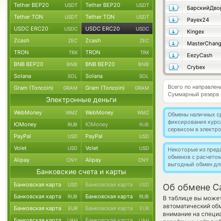
Tether BEP20
Tether BEP20
USDT
USDT
Tether TON
Tether TON
USDT
USDT
Payex24
USDC ERC20
USDC ERC20
USDC
USDC
Kingex
Zcash
Zcash
ZEC
ZEC
MasterChan
TRON
TRON
TRX
TRX
EezyCash
BNB BEP20
BNB BEP20
BNB
BNB
Crybex
Solana
Solana
SOL
SOL
Всего по направле
Gram (Toncoin)
Gram (Toncoin)
GRAM
GRAM
Суммарный резерв
Электронные деньги
WebMoney
WebMoney
WMZ
WMZ
Обмены наличных с
фиксирования курс
ЮMoney
ЮMoney
RUB
RUB
сервисом в электр
PayPal
PayPal
USD
USD
Volet
Volet
USD
USD
Некоторые из пред
обменов с расчето
Alipay
Alipay
CNY
CNY
выгодный обмен дл
Банковские счета и карты
Банковская карта
Банковская карта
USD
USD
Об обмене C
Банковская карта
Банковская карта
RUB
RUB
В таблице вы может
автоматический об
Банковская карта
Банковская карта
EUR
EUR
внимание на специ
Банковская карта
Банковская карта
UAH
UAH