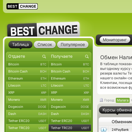
Мониторинг
Таблица
Список
Популярное
Обмен Нали
В таблице показ
Bitcoin
Bitcoin
BTC
BTC
выгодному курсу 
Bitcoin Cash
Bitcoin Cash
BCH
BCH
резерв валюты Te
нашего онлайн-се
Ethereum
Ethereum
ETH
ETH
Клиентам, посещ
Litecoin
Litecoin
LTC
LTC
все возможные фу
XRP
XRP
XRP
XRP
Monero
Monero
XMR
XMR
Город:
Малага
Dogecoin
Dogecoin
DOGE
DOGE
Курсы обмена
Dash
Dash
DASH
DASH
Tether ERC20
Tether ERC20
USDT
USDT
Обменни
Tether TRC20
Tether TRC20
USDT
USDT
24PayBank