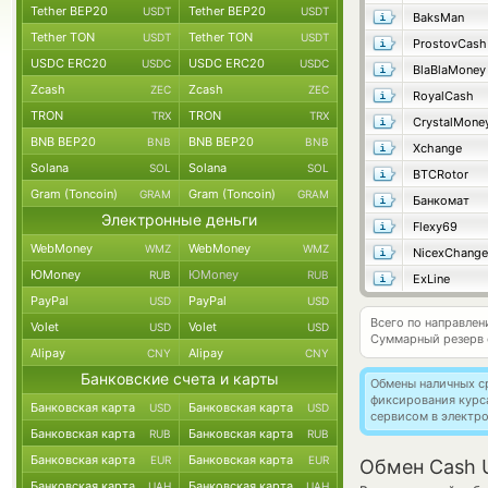
Tether BEP20
Tether BEP20
USDT
USDT
BaksMan
Tether TON
Tether TON
USDT
USDT
ProstovCash
USDC ERC20
USDC ERC20
USDC
USDC
BlaBlaMoney
Zcash
Zcash
ZEC
ZEC
RoyalCash
TRON
TRON
TRX
TRX
CrystalMone
BNB BEP20
BNB BEP20
BNB
BNB
Xchange
Solana
Solana
SOL
SOL
BTCRotor
Gram (Toncoin)
Gram (Toncoin)
GRAM
GRAM
Банкомат
Электронные деньги
Flexy69
WebMoney
WebMoney
WMZ
WMZ
NicexChange
ЮMoney
ЮMoney
RUB
RUB
ExLine
PayPal
PayPal
USD
USD
Всего по направле
Volet
Volet
USD
USD
Суммарный резерв
Alipay
Alipay
CNY
CNY
Банковские счета и карты
Обмены наличных с
фиксирования курс
Банковская карта
Банковская карта
USD
USD
сервисом в электр
Банковская карта
Банковская карта
RUB
RUB
Банковская карта
Банковская карта
EUR
EUR
Обмен Cash 
Банковская карта
Банковская карта
UAH
UAH