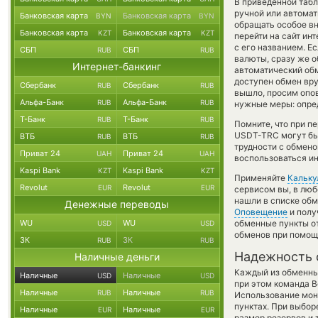
В приведенной таб
ручной или автома
Банковская карта
Банковская карта
BYN
BYN
обращать особое вн
Банковская карта
Банковская карта
KZT
KZT
перейти на сайт ин
с его названием. Е
СБП
СБП
RUB
RUB
валюты, сразу же о
Интернет-банкинг
автоматический о
доступен обмен вруч
Сбербанк
Сбербанк
RUB
RUB
вышло, просим опо
Альфа-Банк
Альфа-Банк
RUB
RUB
нужные меры: опре
Т-Банк
Т-Банк
RUB
RUB
Помните, что при п
USDT-TRC могут быт
ВТБ
ВТБ
RUB
RUB
трудности с обмено
Приват 24
Приват 24
UAH
UAH
воспользоваться ин
Kaspi Bank
Kaspi Bank
KZT
KZT
Применяйте
Кальку
Revolut
Revolut
EUR
EUR
сервисом вы, в люб
нашли в списке обм
Денежные переводы
Оповещение
и полу
WU
WU
обменные пункты от
USD
USD
обменов при помощ
ЗК
ЗК
RUB
RUB
Надежность 
Наличные деньги
Каждый из обменны
Наличные
Наличные
USD
USD
при этом команда 
Наличные
Наличные
RUB
RUB
Использование мон
пунктах. При выбор
Наличные
Наличные
EUR
EUR
размер резервов и 