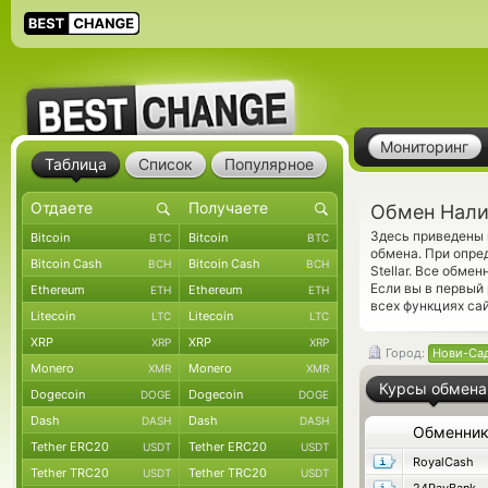
Мониторинг
Таблица
Список
Популярное
Обмен Налич
Здесь приведены 
Bitcoin
Bitcoin
BTC
BTC
обмена. При опре
Bitcoin Cash
Bitcoin Cash
BCH
BCH
Stellar. Все обм
Если вы в первый
Ethereum
Ethereum
ETH
ETH
всех функциях са
Litecoin
Litecoin
LTC
LTC
XRP
XRP
XRP
XRP
Город:
Нови-Са
Monero
Monero
XMR
XMR
Курсы обмена
Dogecoin
Dogecoin
DOGE
DOGE
Dash
Dash
DASH
DASH
Обменни
Tether ERC20
Tether ERC20
USDT
USDT
RoyalCash
Tether TRC20
Tether TRC20
USDT
USDT