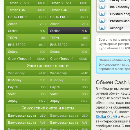
24PayBank
Tether BEP20
Tether BEP20
USDT
USDT
BlaBlaMoney
Tether TON
Tether TON
USDT
USDT
CrystalMone
USDC ERC20
USDC ERC20
USDC
USDC
ProstovCash
Zcash
Zcash
ZEC
ZEC
Xchange
Stellar
Stellar
XLM
XLM
TRON
TRON
TRX
TRX
Всего по направле
Суммарный резерв
BNB BEP20
BNB BEP20
BNB
BNB
Курс обмена
USD/X
Solana
Solana
SOL
SOL
Gram (Toncoin)
Gram (Toncoin)
GRAM
GRAM
Обмены наличных с
фиксирования курс
Электронные деньги
сервисом в электр
WebMoney
WebMoney
WMZ
WMZ
ЮMoney
ЮMoney
RUB
RUB
Обмен Cash U
PayPal
PayPal
USD
USD
В таблице вы может
ручной обмен Кэш
Volet
Volet
USD
USD
которые могут быт
Alipay
Alipay
CNY
CNY
обменника, надо вс
одного из обменник
Банковские счета и карты
оператору. Бывают 
Банковская карта
Банковская карта
USD
USD
Stellar (XLM)
в Нови
заинтересовавший в
Банковская карта
Банковская карта
RUB
RUB
сообщите нам. С в
Банковская карта
Банковская карта
EUR
EUR