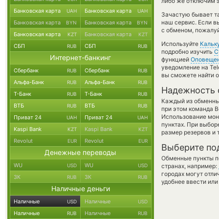
либо же отключим э
Банковская карта
Банковская карта
UAH
UAH
Зачастую бывает т
наш сервис. Если в
Банковская карта
Банковская карта
BYN
BYN
с обменом, пожалуй
Банковская карта
Банковская карта
KZT
KZT
Используйте
Кальк
СБП
СБП
RUB
RUB
подробно изучить
С
Интернет-банкинг
функцией
Оповеще
уведомление на Tel
Сбербанк
Сбербанк
RUB
RUB
вы сможете найти о
Альфа-Банк
Альфа-Банк
RUB
RUB
Надежность 
Т-Банк
Т-Банк
RUB
RUB
Каждый из обменны
ВТБ
ВТБ
RUB
RUB
при этом команда 
Использование мон
Приват 24
Приват 24
UAH
UAH
пунктах. При выбор
Kaspi Bank
Kaspi Bank
KZT
KZT
размер резервов и 
Revolut
Revolut
EUR
EUR
Выберите по
Денежные переводы
Обменные пункты по
WU
WU
USD
USD
странах, например:
городах могут отли
ЗК
ЗК
RUB
RUB
удобнее ввести или
Наличные деньги
Наличные
Наличные
USD
USD
Наличные
Наличные
RUB
RUB