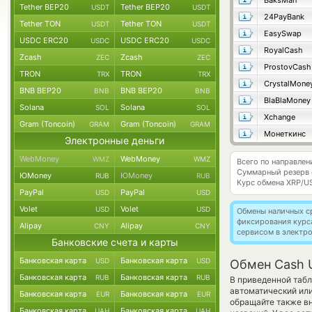
BaksMan
Tether BEP20
Tether BEP20
USDT
USDT
24PayBank
Tether TON
Tether TON
USDT
USDT
EasySwap
USDC ERC20
USDC ERC20
USDC
USDC
RoyalCash
Zcash
Zcash
ZEC
ZEC
ProstovCash
TRON
TRON
TRX
TRX
CrystalMone
BNB BEP20
BNB BEP20
BNB
BNB
BlaBlaMoney
Solana
Solana
SOL
SOL
Xchange
Gram (Toncoin)
Gram (Toncoin)
GRAM
GRAM
Монеткинс
Электронные деньги
WebMoney
WebMoney
WMZ
WMZ
Всего по направле
Суммарный резерв
ЮMoney
ЮMoney
RUB
RUB
Курс обмена
XRP/U
PayPal
PayPal
USD
USD
Volet
Volet
USD
USD
Обмены наличных с
фиксирования курс
Alipay
Alipay
CNY
CNY
сервисом в электр
Банковские счета и карты
Банковская карта
Банковская карта
USD
USD
Обмен Cash U
Банковская карта
Банковская карта
RUB
RUB
В приведенной табл
автоматический ил
Банковская карта
Банковская карта
EUR
EUR
обращайте также вн
Банковская карта
Банковская карта
UAH
UAH