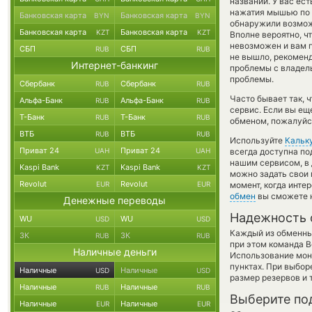
названий. У вас ес
нажатия мышью по п
Банковская карта
Банковская карта
BYN
BYN
обнаружили возможн
Банковская карта
Банковская карта
KZT
KZT
Вполне вероятно, ч
невозможен и вам п
СБП
СБП
RUB
RUB
не вышло, рекоменд
Интернет-банкинг
проблемы с владель
проблемы.
Сбербанк
Сбербанк
RUB
RUB
Часто бывает так, 
Альфа-Банк
Альфа-Банк
RUB
RUB
сервис. Если вы ещ
Т-Банк
Т-Банк
RUB
RUB
обменом, пожалуйст
ВТБ
ВТБ
RUB
RUB
Используйте
Кальк
Приват 24
Приват 24
UAH
UAH
всегда доступна п
нашим сервисом, в
Kaspi Bank
Kaspi Bank
KZT
KZT
можно задать свои 
Revolut
Revolut
EUR
EUR
момент, когда инте
обмен
вы сможете н
Денежные переводы
Надежность 
WU
WU
USD
USD
Каждый из обменны
ЗК
ЗК
RUB
RUB
при этом команда 
Наличные деньги
Использование мон
пунктах. При выбор
Наличные
Наличные
USD
USD
размер резервов и 
Наличные
Наличные
RUB
RUB
Выберите по
Наличные
Наличные
EUR
EUR