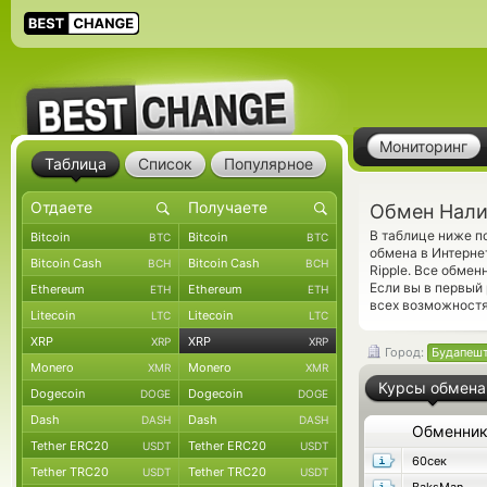
Мониторинг
Таблица
Список
Популярное
Обмен Налич
В таблице ниже п
Bitcoin
Bitcoin
BTC
BTC
обмена в Интерне
Bitcoin Cash
Bitcoin Cash
BCH
BCH
Ripple. Все обме
Если вы в первый
Ethereum
Ethereum
ETH
ETH
всех возможностя
Litecoin
Litecoin
LTC
LTC
XRP
XRP
XRP
XRP
Город:
Будапеш
Monero
Monero
XMR
XMR
Курсы обмена
Dogecoin
Dogecoin
DOGE
DOGE
Dash
Dash
DASH
DASH
Обменни
Tether ERC20
Tether ERC20
USDT
USDT
60сек
Tether TRC20
Tether TRC20
USDT
USDT