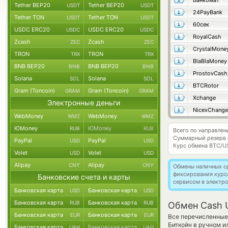
Банкомат
Tether BEP20
Tether BEP20
USDT
USDT
24PayBank
Tether TON
Tether TON
USDT
USDT
60сек
USDC ERC20
USDC ERC20
USDC
USDC
RoyalCash
Zcash
Zcash
ZEC
ZEC
CrystalMone
TRON
TRON
TRX
TRX
BlaBlaMoney
BNB BEP20
BNB BEP20
BNB
BNB
ProstovCash
Solana
Solana
SOL
SOL
BTCRotor
Gram (Toncoin)
Gram (Toncoin)
GRAM
GRAM
Xchange
Электронные деньги
NicexChange
WebMoney
WebMoney
WMZ
WMZ
ЮMoney
ЮMoney
RUB
RUB
Всего по направле
Суммарный резерв
PayPal
PayPal
USD
USD
Курс обмена
BTC/U
Volet
Volet
USD
USD
Alipay
Alipay
CNY
CNY
Обмены наличных с
фиксирования курс
Банковские счета и карты
сервисом в электр
Банковская карта
Банковская карта
USD
USD
Банковская карта
Банковская карта
RUB
RUB
Обмен Cash U
Банковская карта
Банковская карта
EUR
EUR
Все перечисленные
Биткойн в ручном и
Банковская карта
Банковская карта
UAH
UAH