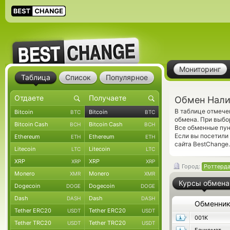
Мониторинг
Таблица
Список
Популярное
Обмен Налич
В таблице отмеч
Bitcoin
Bitcoin
BTC
BTC
обмена. При выбор
Bitcoin Cash
Bitcoin Cash
BCH
BCH
Все обменные пун
Если вы посетили
Ethereum
Ethereum
ETH
ETH
сайта BestChange.
Litecoin
Litecoin
LTC
LTC
XRP
XRP
XRP
XRP
Город:
Роттерд
Monero
Monero
XMR
XMR
Курсы обмена
Dogecoin
Dogecoin
DOGE
DOGE
Dash
Dash
DASH
DASH
Обменни
Tether ERC20
Tether ERC20
USDT
USDT
001K
Tether TRC20
Tether TRC20
USDT
USDT