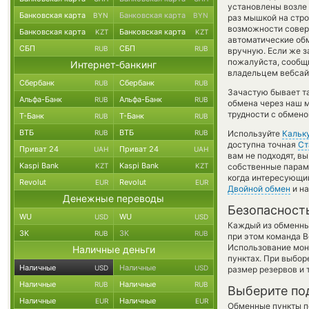
установлены возле 
Банковская карта
Банковская карта
BYN
BYN
раз мышкой на стро
возможности соверш
Банковская карта
Банковская карта
KZT
KZT
автоматические о
СБП
СБП
RUB
RUB
вручную. Если же за
пожалуйста, сообщ
Интернет-банкинг
владельцем вебсайт
Сбербанк
Сбербанк
RUB
RUB
Зачастую бывает т
Альфа-Банк
Альфа-Банк
RUB
RUB
обмена через наш м
трудности с обмено
Т-Банк
Т-Банк
RUB
RUB
ВТБ
ВТБ
RUB
RUB
Используйте
Кальк
доступна точная
Ст
Приват 24
Приват 24
UAH
UAH
вам не подходят, 
Kaspi Bank
Kaspi Bank
KZT
KZT
собственные параме
когда интересующий
Revolut
Revolut
EUR
EUR
Двойной обмен
и на
Денежные переводы
Безопасност
WU
WU
USD
USD
Каждый из обменны
ЗК
ЗК
RUB
RUB
при этом команда 
Использование мон
Наличные деньги
пунктах. При выбор
Наличные
Наличные
USD
USD
размер резервов и 
Наличные
Наличные
RUB
RUB
Выберите по
Наличные
Наличные
EUR
EUR
Обменные пункты по