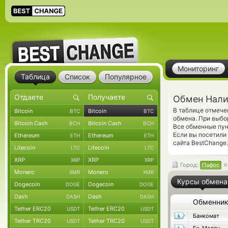
Мониторинг
Таблица
Список
Популярное
Обмен Налич
В таблице отмеч
Bitcoin
Bitcoin
BTC
BTC
обмена. При выбор
Bitcoin Cash
Bitcoin Cash
BCH
BCH
Все обменные пун
Если вы посетили
Ethereum
Ethereum
ETH
ETH
сайта BestChange.
Litecoin
Litecoin
LTC
LTC
XRP
XRP
XRP
XRP
Город:
Пафос
Monero
Monero
XMR
XMR
Курсы обмена
Dogecoin
Dogecoin
DOGE
DOGE
Dash
Dash
DASH
DASH
Обменни
Tether ERC20
Tether ERC20
USDT
USDT
Банкомат
Tether TRC20
Tether TRC20
USDT
USDT