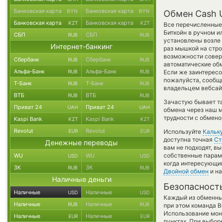
Банковская карта
Банковская карта
BYN
BYN
Обмен Cash U
Банковская карта
Банковская карта
KZT
KZT
Все перечисленные
Биткойн в ручном и
СБП
СБП
RUB
RUB
установлены возле 
Интернет-банкинг
раз мышкой на стро
возможности соверш
Сбербанк
Сбербанк
RUB
RUB
автоматические о
Альфа-Банк
Альфа-Банк
RUB
RUB
Если же заинтересов
пожалуйста, сообщ
Т-Банк
Т-Банк
RUB
RUB
владельцем вебсайт
ВТБ
ВТБ
RUB
RUB
Зачастую бывает т
Приват 24
Приват 24
UAH
UAH
обмена через наш м
трудности с обмено
Kaspi Bank
Kaspi Bank
KZT
KZT
Revolut
Revolut
EUR
EUR
Используйте
Кальк
доступна точная
Ст
Денежные переводы
вам не подходят, 
собственные параме
WU
WU
USD
USD
когда интересующий
ЗК
ЗК
RUB
RUB
Двойной обмен
и на
Наличные деньги
Безопасност
Наличные
Наличные
USD
USD
Каждый из обменны
Наличные
Наличные
RUB
RUB
при этом команда 
Использование мон
Наличные
Наличные
EUR
EUR
пунктах. При выбор