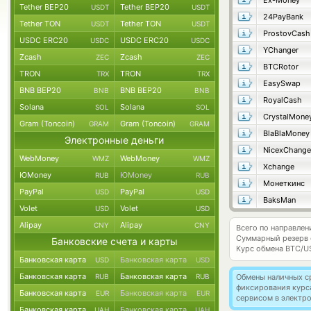
Ex-Money
Tether BEP20
Tether BEP20
USDT
USDT
24PayBank
Tether TON
Tether TON
USDT
USDT
ProstovCash
USDC ERC20
USDC ERC20
USDC
USDC
YChanger
Zcash
Zcash
ZEC
ZEC
BTCRotor
TRON
TRON
TRX
TRX
EasySwap
BNB BEP20
BNB BEP20
BNB
BNB
RoyalCash
Solana
Solana
SOL
SOL
CrystalMone
Gram (Toncoin)
Gram (Toncoin)
GRAM
GRAM
BlaBlaMoney
Электронные деньги
NicexChange
WebMoney
WebMoney
WMZ
WMZ
Xchange
ЮMoney
ЮMoney
RUB
RUB
Монеткинс
PayPal
PayPal
USD
USD
BaksMan
Volet
Volet
USD
USD
Alipay
Alipay
CNY
CNY
Всего по направле
Суммарный резерв
Банковские счета и карты
Курс обмена
BTC/U
Банковская карта
Банковская карта
USD
USD
Банковская карта
Банковская карта
RUB
RUB
Обмены наличных с
фиксирования курс
Банковская карта
Банковская карта
EUR
EUR
сервисом в электр
Банковская карта
Банковская карта
UAH
UAH