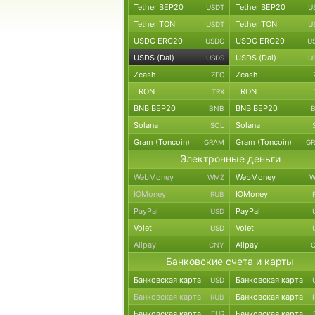
Tether BEP20
Tether BEP20
USDT
U
Tether TON
Tether TON
USDT
U
USDC ERC20
USDC ERC20
USDC
U
USDS (Dai)
USDS (Dai)
USDS
U
Zcash
Zcash
ZEC
TRON
TRON
TRX
BNB BEP20
BNB BEP20
BNB
Solana
Solana
SOL
Gram (Toncoin)
Gram (Toncoin)
GRAM
G
Электронные деньги
WebMoney
WebMoney
WMZ
W
ЮMoney
ЮMoney
RUB
PayPal
PayPal
USD
Volet
Volet
USD
Alipay
Alipay
CNY
Банковские счета и карты
Банковская карта
Банковская карта
USD
Банковская карта
Банковская карта
RUB
Банковская карта
Банковская карта
EUR