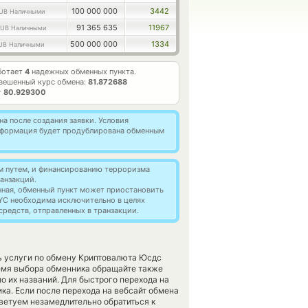
100 000 000
3442
UB Наличными
91 365 635
11967
UB Наличными
500 000 000
1334
UB Наличными
ботает
4
надежных обменных пункта.
вешенный курс обмена:
81.872688
т
80.929300
а после создания заявки. Условия
информация будет продублирована обменным
м путем, и финансированию терроризма
анзакций.
нная, обменный пункт может приостановить
YC необходима исключительно в целях
редств, отправленных в транзакции.
ь услуги по обмену Криптовалюта Юсдс
емя выбора обменника обращайте также
о их названий. Для быстрого перехода на
ка. Если после перехода на вебсайт обмена
ветуем незамедлительно обратиться к