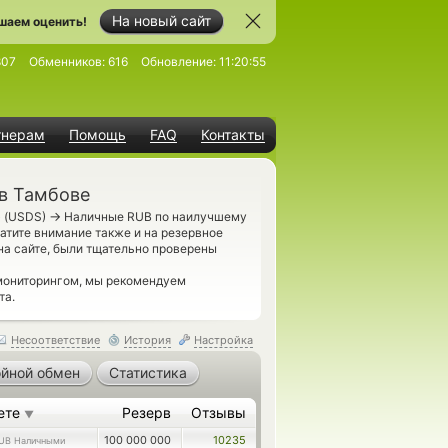
На новый сайт
шаем оценить!
807
Обменников:
616
Обновление:
11:20:55
тнерам
Помощь
FAQ
Контакты
 в Тамбове
→
) (USDS)
Наличные RUB по наилучшему
ратите внимание также и на резервное
на сайте, были тщательно проверены
 мониторингом, мы рекомендуем
та.
Несоответствие
История
Настройка
йной обмен
Статистика
ете
Резерв
Отзывы
▼
100 000 000
10235
UB Наличными