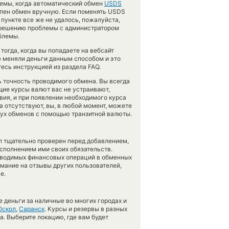
емы, когда автоматический обмен
USDS
упен обмен вручную. Если поменять USDS
 пункте все же не удалось, пожалуйста,
о решению проблемы с администратором
блемы.
огда, когда вы попадаете на вебсайт
е меняли деньги данным способом и это
есь инструкцией из раздела FAQ.
ть точность проводимого обмена. Вы всегда
щие курсы валют вас не устраивают,
вия, и при появлении необходимого курса
а отсутствуют, вы, в любой момент, можете
вух обменов с помощью транзитной валюты.
л тщательно проверен перед добавлением,
сполнением ими своих обязательств.
оводимых финансовых операций в обменных
имание на отзывы других пользователей,
е.
 деньги за наличные во многих городах и
Оскол
,
Саранск
. Курсы и резервы в разных
а. Выберите локацию, где вам будет