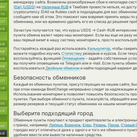
менеджеру сайта. Возможны разнообразные сбои и неполадки сист
(Dai) (USDS)
на
Наличные RUB
в Тамбове провести нельзя, но дост
UAH
cryptocurrency (DAI) на Rubles cash в подходящем для вас обменном
BYN
сообщите нам об этом. Это поможет нам вовремя принять меры п
обменника, или же временно удалить его из списка до решения про
KZT
RUB
→
Зачастую получается так, что курсы USDS
Cash-RUB интереснее т
пункта обмена валют через наш мониторинг. Если вы еще ни разу н
ваш первый визит в нашу систему мониторинга, просто воспользуйт
RUB
Постарайтесь каждый раз использовать
Калькулятор
, чтобы свери
RUB
можете подробно изучить
Статистику
резервов и курсов. Если теку
воспользуйтесь функцией
Оповещение
– задайте собственные усло
RUB
вы получите оповещение на Telegram или e-mail. Если пункты обмен
RUB
воспользоваться
Двойным обменом
и найти подходящий вариант д
UAH
Безопасность обменников
KZT
Каждый из обменных пунктов, присутствующих на нашем сайте, бы
EUR
при этом команда BestChange непрерывно следит за надлежащим и
Использование мониторинга позволяет повысить безопасность пр
пунктах. При выборе обменного пункта, пожалуйста, обращайте вн
USD
размер резервов и текущий статус обменника на нашем мониторинг
RUB
Выберите подходящий город
Обменные пункты покупают и продают криптовалюты и электронные
странах, например:
Липецк
,
Воронеж
,
Елец
,
Рязань
,
Пенза
,
Старый 
USD
городах могут отличаться даже у одного и того же обменного пункт
RUB
удобнее ввести или вывести наличные средства.