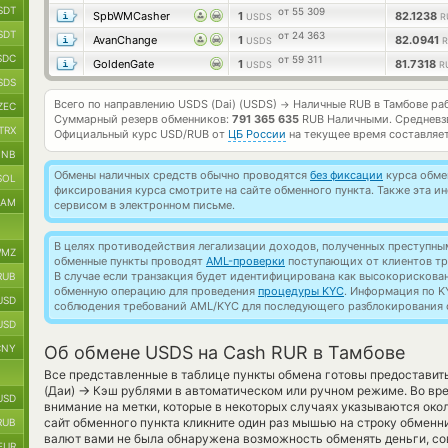
SDT
от 55 309
SpbWMCasher
1
82.1238
USDS
R
SDT
от 24 363
AvanChange
1
82.0941
USDS
R
SDC
от 59 311
GoldenGate
1
81.7318
USDS
R
SDS
Всего по направлению USDS (Dai) (USDS)
Наличные RUB в Тамбове ра
→
ZEC
Суммарный резерв обменников:
791 365 635
RUB Наличными.
Средневз
TRX
Официальный курс
USD/RUB
от
ЦБ России
на текущее время составляе
BNB
Обмены наличных средств обычно проводятся
без фиксации
курса обмен
SOL
фиксирования курса смотрите на сайте обменного пункта. Также эта 
RAM
сервисом в электронном письме.
В целях противодействия легализации доходов, полученных преступны
MZ
обменные пункты проводят
AML-проверки
поступающих от клиентов тр
В случае если транзакция будет идентифицирована как высокорискова
RUB
обменную операцию для проведения
процедуры KYC
. Информация по K
USD
соблюдения требований AML/KYC для последующего разблокирования с
USD
CNY
Об обмене USDS на Cash RUR в Тамбове
Все представленные в таблице пункты обмена готовы предоставит
→
(Даи)
Кэш рублями в автоматическом или ручном режиме. Во вр
USD
внимание на метки, которые в некоторых случаях указываются окол
сайт обменного пункта кликните один раз мышью на строку обменни
RUB
валют вами не была обнаружена возможность обменять деньги, со
EUR