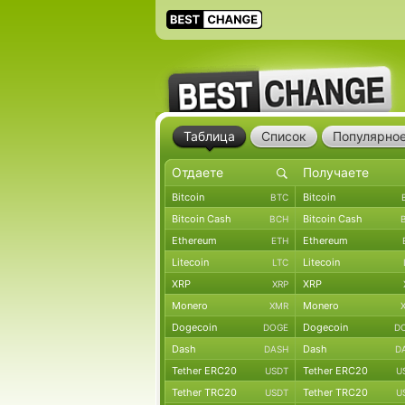
Таблица
Список
Популярно
Bitcoin
Bitcoin
BTC
Bitcoin Cash
Bitcoin Cash
BCH
Ethereum
Ethereum
ETH
Litecoin
Litecoin
LTC
XRP
XRP
XRP
Monero
Monero
XMR
Dogecoin
Dogecoin
DOGE
D
Dash
Dash
DASH
D
Tether ERC20
Tether ERC20
USDT
U
Tether TRC20
Tether TRC20
USDT
U