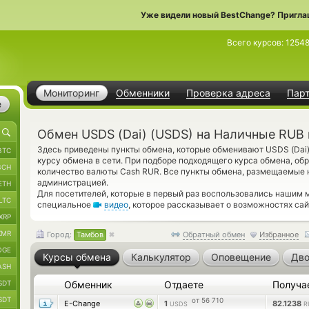
Уже видели новый BestChange? Пригла
Всего курсов:
1254
Мониторинг
Обменники
Проверка адреса
Пар
е
Обмен USDS (Dai) (USDS) на Наличные RUB
Здесь приведены пункты обмена, которые обменивают USDS (Dai
BTC
курсу обмена в сети. При подборе подходящего курса обмена, об
BCH
количество валюты Cash RUR. Все пункты обмена, размещаемые 
администрацией.
ETH
Для посетителей, которые в первый раз воспользовались нашим
LTC
специальное
видео
, которое рассказывает о возможностях сай
XRP
XMR
Город:
Тамбов
Обратный обмен
Избранное
OGE
Курсы обмена
Калькулятор
Оповещение
Дво
ASH
SDT
Обменник
Отдаете
Получа
SDT
от 56 710
E-Change
1
82.1238
USDS
R