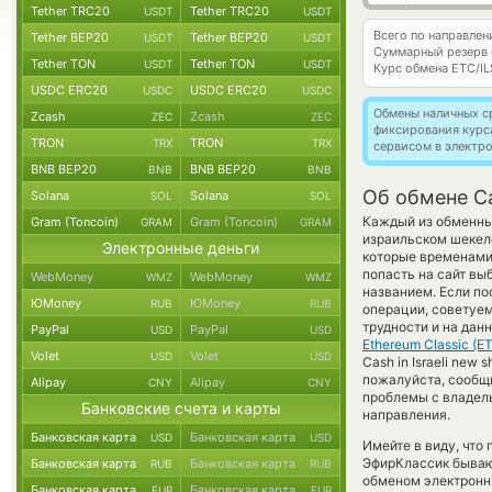
Tether TRC20
Tether TRC20
USDT
USDT
Всего по направле
Tether BEP20
Tether BEP20
USDT
USDT
Суммарный резерв
Tether TON
Tether TON
USDT
USDT
Курс обмена
ETC/IL
USDC ERC20
USDC ERC20
USDC
USDC
Обмены наличных с
Zcash
Zcash
ZEC
ZEC
фиксирования курс
TRON
TRON
TRX
TRX
сервисом в электр
BNB BEP20
BNB BEP20
BNB
BNB
Об обмене Ca
Solana
Solana
SOL
SOL
Каждый из обменных
Gram (Toncoin)
Gram (Toncoin)
GRAM
GRAM
израильском шеке
Электронные деньги
которые временами 
попасть на сайт вы
WebMoney
WebMoney
WMZ
WMZ
названием. Если по
ЮMoney
ЮMoney
RUB
RUB
операции, советуем
трудности и на да
PayPal
PayPal
USD
USD
Ethereum Classic (E
Volet
Volet
USD
USD
Cash in Israeli new
пожалуйста, сообщ
Alipay
Alipay
CNY
CNY
проблемы с владель
Банковские счета и карты
направления.
Банковская карта
Банковская карта
USD
USD
Имейте в виду, что
ЭфирКлассик бывают
Банковская карта
Банковская карта
RUB
RUB
обменом электронны
Банковская карта
Банковская карта
EUR
EUR