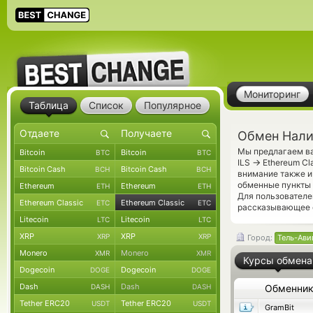
Мониторинг
Таблица
Список
Популярное
Обмен Налич
Мы предлагаем ва
Bitcoin
Bitcoin
BTC
BTC
→
ILS
Ethereum Cl
Bitcoin Cash
Bitcoin Cash
BCH
BCH
внимание также и
обменные пункты 
Ethereum
Ethereum
ETH
ETH
Для пользователе
Ethereum Classic
Ethereum Classic
ETC
ETC
рассказывающее о
Litecoin
Litecoin
LTC
LTC
XRP
XRP
XRP
XRP
Город:
Тель-Ави
Monero
Monero
XMR
XMR
Курсы обмена
Dogecoin
Dogecoin
DOGE
DOGE
Dash
Dash
DASH
DASH
Обменни
Tether ERC20
Tether ERC20
USDT
USDT
GramBit