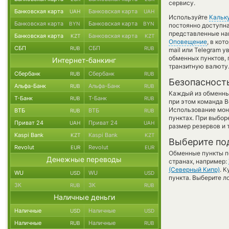
сервису.
Банковская карта
Банковская карта
UAH
UAH
Используйте
Кальк
Банковская карта
Банковская карта
BYN
BYN
постоянно доступн
представленные на
Банковская карта
Банковская карта
KZT
KZT
Оповещение
, в ко
СБП
СБП
RUB
RUB
mail или Telegram у
обменных пунктов,
Интернет-банкинг
транзитную валюту
Сбербанк
Сбербанк
RUB
RUB
Безопасност
Альфа-Банк
Альфа-Банк
RUB
RUB
Каждый из обменны
Т-Банк
Т-Банк
RUB
RUB
при этом команда 
Использование мон
ВТБ
ВТБ
RUB
RUB
пунктах. При выбор
Приват 24
Приват 24
UAH
UAH
размер резервов и 
Kaspi Bank
Kaspi Bank
KZT
KZT
Выберите по
Revolut
Revolut
EUR
EUR
Обменные пункты по
Денежные переводы
странах, например:
(Северный Кипр)
. 
WU
WU
USD
USD
пункта. Выберите л
ЗК
ЗК
RUB
RUB
Наличные деньги
Наличные
Наличные
USD
USD
Наличные
Наличные
RUB
RUB