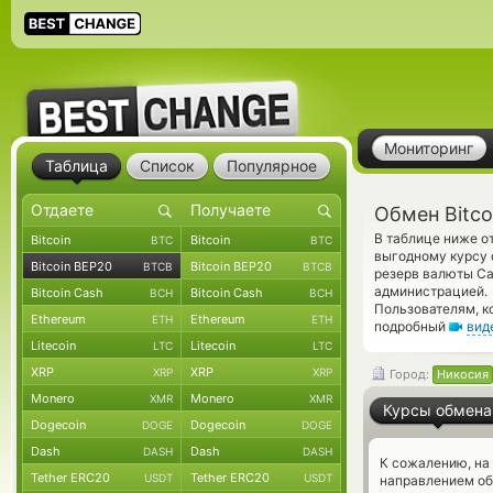
Мониторинг
Таблица
Список
Популярное
Обмен Bitco
В таблице ниже о
Bitcoin
Bitcoin
BTC
BTC
выгодному курсу 
Bitcoin BEP20
Bitcoin BEP20
BTCB
BTCB
резерв валюты Ca
администрацией.
Bitcoin Cash
Bitcoin Cash
BCH
BCH
Пользователям, к
Ethereum
Ethereum
ETH
ETH
подробный
вид
Litecoin
Litecoin
LTC
LTC
XRP
XRP
XRP
XRP
Город:
Никосия
Monero
Monero
XMR
XMR
Курсы обмена
Dogecoin
Dogecoin
DOGE
DOGE
Dash
Dash
DASH
DASH
К сожалению, на
Tether ERC20
Tether ERC20
USDT
USDT
направлением об