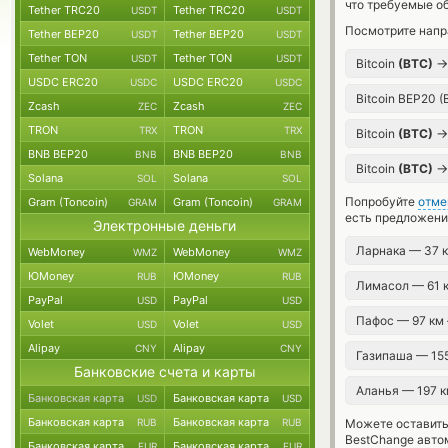
что требуемые о
Tether TRC20
Tether TRC20
USDT
USDT
Посмотрите напр
Tether BEP20
Tether BEP20
USDT
USDT
Tether TON
Tether TON
USDT
USDT
→
Bitcoin
(BTC)
USDC ERC20
USDC ERC20
USDC
USDC
Bitcoin BEP20 
Zcash
Zcash
ZEC
ZEC
TRON
TRON
TRX
TRX
→
Bitcoin
(BTC)
BNB BEP20
BNB BEP20
BNB
BNB
→
Bitcoin
(BTC)
Solana
Solana
SOL
SOL
Попробуйте
отме
Gram (Toncoin)
Gram (Toncoin)
GRAM
GRAM
есть предложени
Электронные деньги
Ларнака — 37 
WebMoney
WebMoney
WMZ
WMZ
ЮMoney
ЮMoney
RUB
RUB
Лимасол — 61 
PayPal
PayPal
USD
USD
Пафос — 97 км
Volet
Volet
USD
USD
Alipay
Alipay
CNY
CNY
Газипаша — 15
Банковские счета и карты
Аланья — 197 
Банковская карта
Банковская карта
USD
USD
Банковская карта
Банковская карта
RUB
RUB
Можете оставит
BestChange авто
Банковская карта
Банковская карта
EUR
EUR