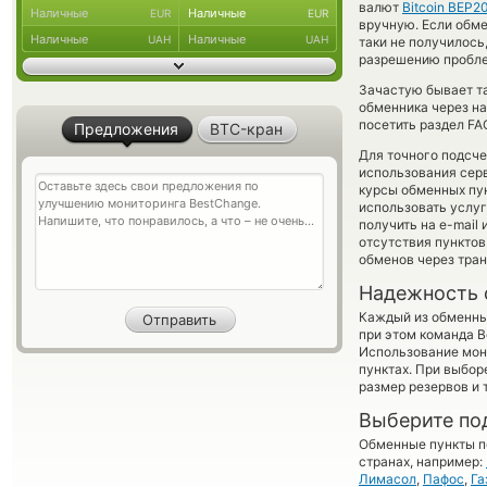
валют
Bitcoin BEP2
Наличные
Наличные
EUR
EUR
вручную. Если обмен
Наличные
Наличные
UAH
UAH
таки не получилось
разрешению проблем
Зачастую бывает т
обменника через на
посетить раздел FA
Предложения
BTC-кран
Для точного подсче
использования серв
курсы обменных пун
использовать услу
получить на e-mail 
отсутствия пункто
обменов через тра
Надежность 
Каждый из обменны
при этом команда 
Использование мон
пунктах. При выбор
размер резервов и 
Выберите по
Обменные пункты по
странах, например:
Лимасол
,
Пафос
,
Га