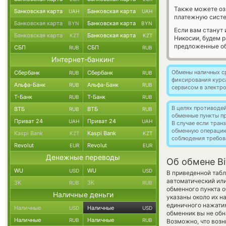
Также можете о
Банковская карта
Банковская карта
UAH
UAH
платежную систе
Банковская карта
Банковская карта
BYN
BYN
Если вам станут
Банковская карта
Банковская карта
KZT
KZT
Никосии, будем 
предложенные об
СБП
СБП
RUB
RUB
Интернет-банкинг
Обмены наличных с
Сбербанк
Сбербанк
RUB
RUB
фиксирования курс
Альфа-Банк
Альфа-Банк
RUB
RUB
сервисом в электр
Т-Банк
Т-Банк
RUB
RUB
В целях противоде
ВТБ
ВТБ
RUB
RUB
обменные пункты п
Приват 24
Приват 24
UAH
UAH
В случае если тра
обменную операци
Kaspi Bank
Kaspi Bank
KZT
KZT
соблюдения требов
Revolut
Revolut
EUR
EUR
Денежные переводы
Об обмене Bi
WU
WU
USD
USD
В приведенной табл
автоматический или
ЗК
ЗК
RUB
RUB
обменного пункта о
Наличные деньги
указаны около их н
единичного нажатия
Наличные
Наличные
USD
USD
обменник вы не обн
Наличные
Наличные
RUB
RUB
Возможно, что возн