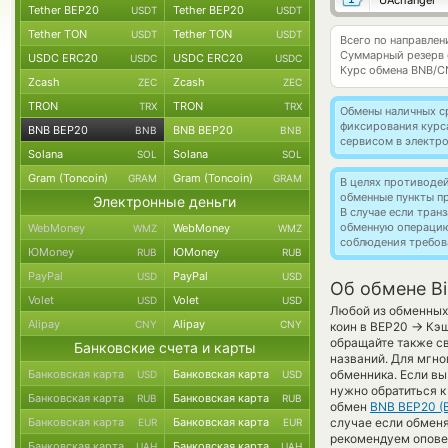
UAchanger
Tether BEP20
Tether BEP20
USDT
USDT
Tether TON
Tether TON
USDT
USDT
Всего по направле
Суммарный резерв
USDC ERC20
USDC ERC20
USDC
USDC
Курс обмена
BNB/C
Zcash
Zcash
ZEC
ZEC
TRON
TRON
TRX
TRX
Обмены наличных с
фиксирования курс
BNB BEP20
BNB BEP20
BNB
BNB
сервисом в электр
Solana
Solana
SOL
SOL
Gram (Toncoin)
Gram (Toncoin)
GRAM
GRAM
В целях противоде
обменные пункты п
Электронные деньги
В случае если тра
обменную операци
WebMoney
WebMoney
WMZ
WMZ
соблюдения требов
ЮMoney
ЮMoney
RUB
RUB
PayPal
PayPal
USD
USD
Об обмене Bi
Volet
Volet
USD
USD
Любой из обменных 
Alipay
Alipay
CNY
CNY
→
коин в BEP20
Кэш
обращайте также св
Банковские счета и карты
названий. Для мгно
Банковская карта
Банковская карта
обменника. Если вы
USD
USD
нужно обратиться к
Банковская карта
Банковская карта
RUB
RUB
обмен
BNB BEP20 (
Банковская карта
Банковская карта
случае если обменят
EUR
EUR
рекомендуем опове
Банковская карта
Банковская карта
UAH
UAH