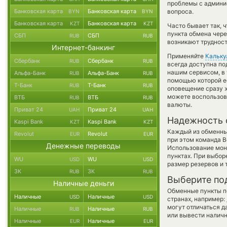
проблемы с админис
Банковская карта
Банковская карта
вопроса.
BYN
BYN
Банковская карта
Банковская карта
KZT
KZT
Часто бывает так,
пункта обмена чере
СБП
СБП
RUB
RUB
возникают трудност
Интернет-банкинг
Применяйте
Кальку
Сбербанк
Сбербанк
RUB
RUB
всегда доступна п
нашим сервисом, в
Альфа-Банк
Альфа-Банк
RUB
RUB
помощью которой ес
Т-Банк
Т-Банк
RUB
RUB
оповещение сразу ж
можете воспользо
ВТБ
ВТБ
RUB
RUB
валюты.
Приват 24
Приват 24
UAH
UAH
Надежность 
Kaspi Bank
Kaspi Bank
KZT
KZT
Каждый из обменны
Revolut
Revolut
EUR
EUR
при этом команда 
Денежные переводы
Использование мон
пунктах. При выбор
WU
WU
USD
USD
размер резервов и 
ЗК
ЗК
RUB
RUB
Выберите по
Наличные деньги
Обменные пункты по
Наличные
Наличные
USD
USD
странах, например:
могут отличаться д
Наличные
Наличные
RUB
RUB
или вывести наличн
Наличные
Наличные
EUR
EUR