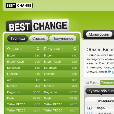
Мониторинг
Таблица
Список
Популярное
Обмен Bina
В списке ниже пе
Bitcoin
Bitcoin
BTC
BTC
выгодности обмен
Bitcoin Cash
Bitcoin Cash
BCH
BCH
валюты Cash CNY.
Клиентам, посеща
Ethereum
Ethereum
ETH
ETH
специальный
в
Litecoin
Litecoin
LTC
LTC
XRP
XRP
XRP
XRP
Город:
Тяньцзин
Monero
Monero
XMR
XMR
Курсы обмена
Dogecoin
Dogecoin
DOGE
DOGE
Dash
Dash
DASH
DASH
Обменни
Tether ERC20
Tether ERC20
USDT
USDT
Kingex
Tether TRC20
Tether TRC20
USDT
USDT