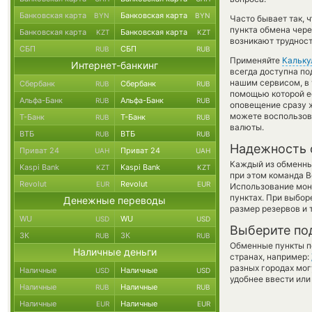
Банковская карта
Банковская карта
BYN
BYN
Часто бывает так,
пункта обмена чере
Банковская карта
Банковская карта
KZT
KZT
возникают трудност
СБП
СБП
RUB
RUB
Применяйте
Кальку
Интернет-банкинг
всегда доступна п
нашим сервисом, в
Сбербанк
Сбербанк
RUB
RUB
помощью которой ес
Альфа-Банк
Альфа-Банк
RUB
RUB
оповещение сразу ж
можете воспользо
Т-Банк
Т-Банк
RUB
RUB
валюты.
ВТБ
ВТБ
RUB
RUB
Надежность 
Приват 24
Приват 24
UAH
UAH
Каждый из обменны
Kaspi Bank
Kaspi Bank
KZT
KZT
при этом команда 
Revolut
Revolut
EUR
EUR
Использование мон
пунктах. При выбор
Денежные переводы
размер резервов и 
WU
WU
USD
USD
Выберите по
ЗК
ЗК
RUB
RUB
Обменные пункты по
Наличные деньги
странах, например:
разных городах мог
Наличные
Наличные
USD
USD
удобнее ввести или
Наличные
Наличные
RUB
RUB
Наличные
Наличные
EUR
EUR