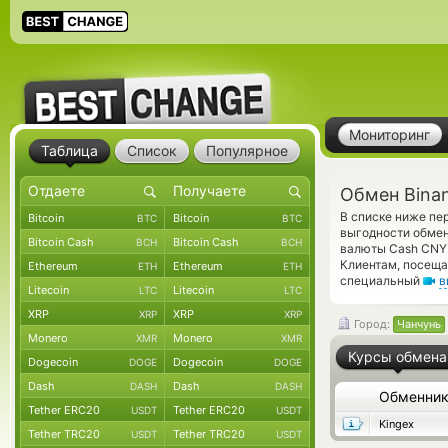
Мониторинг
Таблица
Список
Популярное
Обмен Bina
В списке ниже пе
Bitcoin
Bitcoin
BTC
BTC
выгодности обмен
Bitcoin Cash
Bitcoin Cash
BCH
BCH
валюты Cash CNY.
Клиентам, посеща
Ethereum
Ethereum
ETH
ETH
специальный
в
Litecoin
Litecoin
LTC
LTC
XRP
XRP
XRP
XRP
Город:
Чанчунь
Monero
Monero
XMR
XMR
Курсы обмена
Dogecoin
Dogecoin
DOGE
DOGE
Dash
Dash
DASH
DASH
Обменни
Tether ERC20
Tether ERC20
USDT
USDT
Kingex
Tether TRC20
Tether TRC20
USDT
USDT