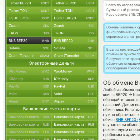
Tether BEP20
Tether BEP20
USDT
USDT
Всего по направле
Суммарный резерв
Tether TON
Tether TON
USDT
USDT
Курс обмена
BNB/C
USDC ERC20
USDC ERC20
USDC
USDC
Zcash
Zcash
ZEC
ZEC
Обмены наличных с
фиксирования курс
TRON
TRON
TRX
TRX
сервисом в электр
BNB BEP20
BNB BEP20
BNB
BNB
Solana
Solana
SOL
SOL
В целях противоде
обменные пункты п
Gram (Toncoin)
Gram (Toncoin)
GRAM
GRAM
В случае если тра
Электронные деньги
обменную операци
соблюдения требов
WebMoney
WebMoney
WMZ
WMZ
ЮMoney
ЮMoney
RUB
RUB
Об обмене Bi
PayPal
PayPal
USD
USD
Любой из обменных 
Volet
Volet
USD
USD
→
коин в BEP20
Кэш
обращайте также св
Alipay
Alipay
CNY
CNY
названий. Для мгно
Банковские счета и карты
обменника. Если вы
нужно обратиться к
Банковская карта
Банковская карта
USD
USD
обмен
BNB BEP20 (
Банковская карта
Банковская карта
случае если обменят
RUB
RUB
рекомендуем опове
Банковская карта
Банковская карта
EUR
EUR
проблемы с админис
Банковская карта
Банковская карта
вопроса.
UAH
UAH