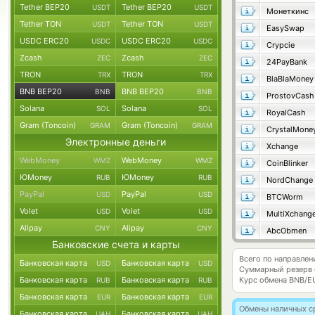
Tether BEP20
Tether BEP20
USDT
USDT
Монеткинс
Tether TON
Tether TON
USDT
USDT
EasySwap
USDC ERC20
USDC ERC20
USDC
USDC
Crypcie
Zcash
Zcash
ZEC
ZEC
24PayBank
TRON
TRON
TRX
TRX
BlaBlaMoney
BNB BEP20
BNB BEP20
BNB
BNB
ProstovCash
Solana
Solana
SOL
SOL
RoyalCash
Gram (Toncoin)
Gram (Toncoin)
GRAM
GRAM
CrystalMone
Электронные деньги
Xchange
WebMoney
WebMoney
WMZ
WMZ
CoinBlinker
ЮMoney
ЮMoney
RUB
RUB
NordChange
PayPal
PayPal
USD
USD
BTCWorm
Volet
Volet
USD
USD
MultiXchang
Alipay
Alipay
CNY
CNY
AbcObmen
Банковские счета и карты
Всего по направле
Банковская карта
Банковская карта
USD
USD
Суммарный резерв
Банковская карта
Банковская карта
Курс обмена
BNB/E
RUB
RUB
Банковская карта
Банковская карта
EUR
EUR
Обмены наличных с
Банковская карта
Банковская карта
UAH
UAH