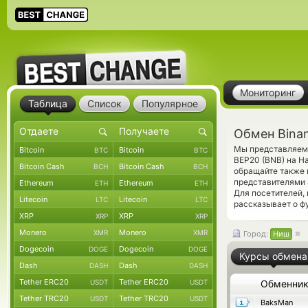
Мониторинг
Таблица
Список
Популярное
Обмен Bina
Мы представляем 
Bitcoin
Bitcoin
BTC
BTC
BEP20 (BNB) на Н
Bitcoin Cash
Bitcoin Cash
BCH
BCH
обращайте также 
представителями 
Ethereum
Ethereum
ETH
ETH
Для посетителей,
Litecoin
Litecoin
LTC
LTC
рассказывает о ф
XRP
XRP
XRP
XRP
Monero
Monero
XMR
XMR
Город:
Ниш
Dogecoin
Dogecoin
DOGE
DOGE
Курсы обмена
Dash
Dash
DASH
DASH
Tether ERC20
Tether ERC20
USDT
USDT
Обменни
Tether TRC20
Tether TRC20
USDT
USDT
BaksMan