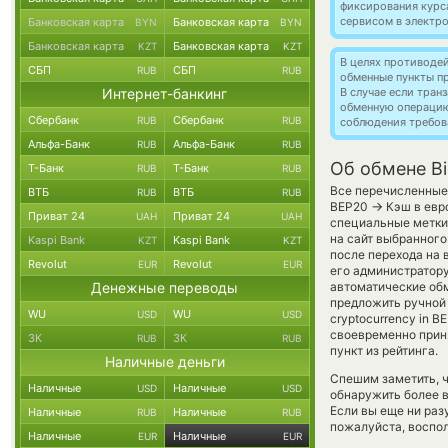
фиксирования курс
сервисом в электр
Банковская карта
Банковская карта
BYN
BYN
Банковская карта
Банковская карта
KZT
KZT
В целях противоде
СБП
СБП
RUB
RUB
обменные пункты п
Интернет-банкинг
В случае если тра
обменную операци
Сбербанк
Сбербанк
RUB
RUB
соблюдения требов
Альфа-Банк
Альфа-Банк
RUB
RUB
Об обмене Bi
Т-Банк
Т-Банк
RUB
RUB
Все перечисленные
ВТБ
ВТБ
RUB
RUB
→
BEP20
Кэш в евр
Приват 24
Приват 24
UAH
UAH
специальные метки,
на сайт выбранного
Kaspi Bank
Kaspi Bank
KZT
KZT
после перехода на 
Revolut
Revolut
EUR
EUR
его администратору
Денежные переводы
автоматические о
предложить ручной 
WU
WU
USD
USD
cryptocurrency in 
своевременно прин
ЗК
ЗК
RUB
RUB
пункт из рейтинга.
Наличные деньги
Спешим заметить, 
Наличные
Наличные
USD
USD
обнаружить более 
Если вы еще ни раз
Наличные
Наличные
RUB
RUB
пожалуйста, воспол
Наличные
Наличные
EUR
EUR