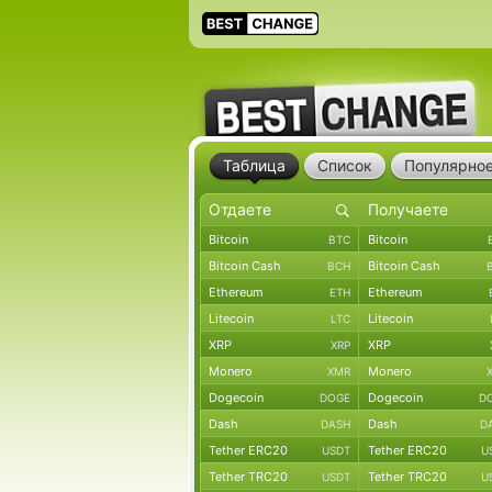
Таблица
Список
Популярно
Bitcoin
Bitcoin
BTC
Bitcoin Cash
Bitcoin Cash
BCH
Ethereum
Ethereum
ETH
Litecoin
Litecoin
LTC
XRP
XRP
XRP
Monero
Monero
XMR
Dogecoin
Dogecoin
DOGE
D
Dash
Dash
DASH
D
Tether ERC20
Tether ERC20
USDT
U
Tether TRC20
Tether TRC20
USDT
U