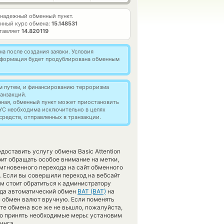
надежный обменный пункт.
нный курс обмена:
15.148531
ставляет
14.820119
а после создания заявки. Условия
информация будет продублирована обменным
м путем, и финансированию терроризма
анзакций.
нная, обменный пункт может приостановить
YC необходима исключительно в целях
редств, отправленных в транзакции.
доставить услугу обмена Basic Attention
ит обращать особое внимание на метки,
мгновенного перехода на сайт обменного
. Если вы совершили переход на вебсайт
м стоит обратиться к администратору
гда автоматический обмен
BAT (BAT)
на
 обмен валют вручную. Если поменять
нкте обмена все же не вышло, пожалуйста,
о принять необходимые меры: установим
инга.