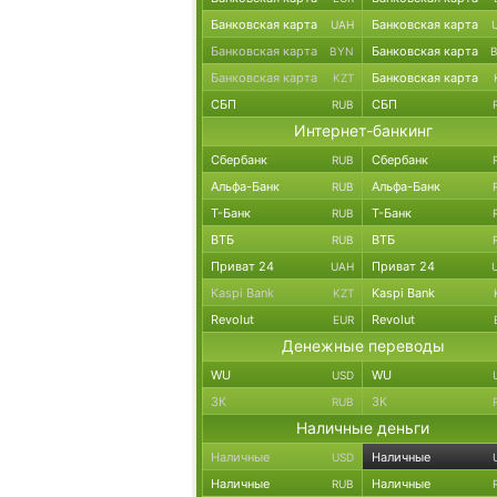
Банковская карта
Банковская карта
UAH
Банковская карта
Банковская карта
BYN
Банковская карта
Банковская карта
KZT
СБП
СБП
RUB
Интернет-банкинг
Сбербанк
Сбербанк
RUB
Альфа-Банк
Альфа-Банк
RUB
Т-Банк
Т-Банк
RUB
ВТБ
ВТБ
RUB
Приват 24
Приват 24
UAH
Kaspi Bank
Kaspi Bank
KZT
Revolut
Revolut
EUR
Денежные переводы
WU
WU
USD
ЗК
ЗК
RUB
Наличные деньги
Наличные
Наличные
USD
Наличные
Наличные
RUB