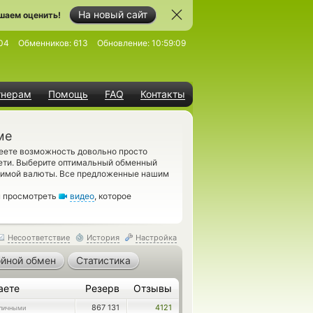
На новый сайт
шаем оценить!
04
Обменников:
613
Обновление:
10:59:09
тнерам
Помощь
FAQ
Контакты
ме
меете возможность довольно просто
ети. Выберите оптимальный обменный
одимой валюты. Все предложенные нашим
м просмотреть
видео
, которое
Несоответствие
История
Настройка
йной обмен
Статистика
аете
Резерв
Отзывы
867 131
4121
личными