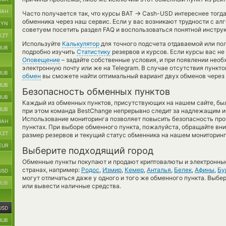
UAH
→
Часто получается так, что курсы BAT
Cash-USD интереснее тогда,
обменника через наш сервис. Если у вас возникают трудности с ал
BYN
советуем посетить раздел FAQ и воспользоваться понятной инструк
KZT
Используйте
Калькулятор
для точного подсчета отдаваемой или п
RUB
подробно изучить
Статистику
резервов и курсов. Если курсы вас н
Оповещение
– задайте собственные условия, и при появлении необ
электронную почту или же на Telegram. В случае отсутствия пунк
RUB
обмен
вы сможете найти оптимальный вариант двух обменов через
RUB
Безопасность обменных пунктов
RUB
Каждый из обменных пунктов, присутствующих на нашем сайте, бы
RUB
при этом команда BestChange непрерывно следит за надлежащим и
Использование мониторинга позволяет повысить безопасность пр
UAH
пунктах. При выборе обменного пункта, пожалуйста, обращайте вн
KZT
размер резервов и текущий статус обменника на нашем мониторинг
EUR
Выберите подходящий город
Обменные пункты покупают и продают криптовалюты и электронные
странах, например:
Родос
,
Измир
,
Кемер
,
Анталья
,
Белек
,
Афины
,
Бу
USD
могут отличаться даже у одного и того же обменного пункта. Выбер
RUB
или вывести наличные средства.
USD
RUB