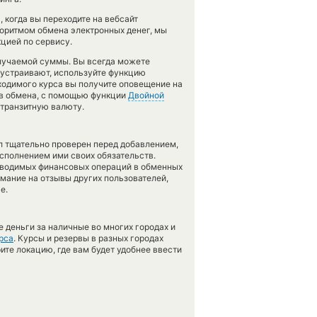
 когда вы переходите на вебсайт
горитмом обмена электронных денег, мы
цией по сервису.
олучаемой суммы. Вы всегда можете
е устраивают, используйте функцию
ходимого курса вы получите оповещение на
тов обмена, с помощью функции
Двойной
 транзитную валюту.
л тщательно проверен перед добавлением,
сполнением ими своих обязательств.
оводимых финансовых операций в обменных
имание на отзывы других пользователей,
е.
 деньги за наличные во многих городах и
рса
. Курсы и резервы в разных городах
ите локацию, где вам будет удобнее ввести