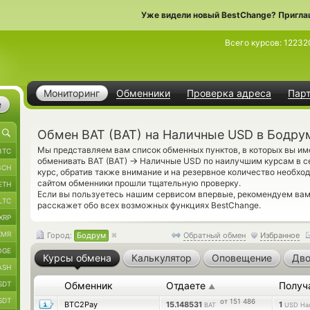
Уже видели новый BestChange? Пригла
Всего курсов:
12232
Мониторинг
Обменники
Проверка адреса
Пар
е
Обмен BAT (BAT) на Наличные USD в Бодру
Мы представляем вам список обменных пунктов, в которых вы и
BTC
→
обменивать BAT (BAT)
Наличные USD по наилучшим курсам в с
BCH
курс, обратив также внимание и на резервное количество необх
сайтом обменники прошли тщательную проверку.
ETH
Если вы пользуетесь нашим сервисом впервые, рекомендуем ва
LTC
расскажет обо всех возможных функциях BestChange.
XRP
XMR
Город:
Бодрум
Обратный обмен
Избранное
OGE
Курсы обмена
Калькулятор
Оповещение
Дво
ASH
SDT
Обменник
Отдаете
Получ
▲
SDT
от 151 486
BTC2Pay
15.148531
1
BAT
USD На