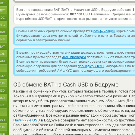
SDT
Всего по направлению BAT (BAT)
Наличные USD в Бодруме работает
1
→
SDT
Суммарный резерв обменников:
867 131
USD Наличными.
Средневзвеше
SDC
Курс обмена
USD/BAT
на криптовалютных рынках на текущее время со
ZEC
Обмены наличных средств обычно проводятся
без фиксации
курса обмен
TRX
фиксирования курса смотрите на сайте обменного пункта. Также эта 
BNB
сервисом в электронном письме.
BAT
В целях противодействия легализации доходов, полученных преступны
SOL
обменные пункты проводят
AML-проверки
поступающих от клиентов тр
RAM
В случае если транзакция будет идентифицирована как высокорискова
обменную операцию для проведения
процедуры KYC
. Информация по K
соблюдения требований AML/KYC для последующего разблокирования с
MZ
RUB
Об обмене BAT на Cash USD в Бодруме
USD
Каждый из обменных пунктов, который показан в таблице, готов пре
→
Token
Кэш долларами в ручном или автоматическом режиме. Сто
USD
которые могут быть расположены рядом с именем обменника. Для 
CNY
пункта нажмите один раз мышкой по строке с названием обменника
обменного пункта и обнаружили осложнения с обменом валюты, ва
сайта-обменника. Возможны разные неполадки и сбои системы, ко
Наличные USD
в Бодруме совершить нет возможности, но доступен
USD
BasicAttentionToken на Dollar cash в заинтересовавшем для вас пу
RUB
сообщите нам об этом. С вашей помощью мы сможем своевременн
причины проблемы, либо же исключим этот обменный пункт из рейт
EUR