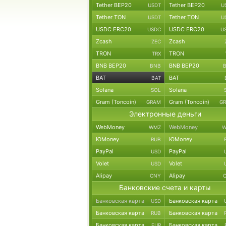
Tether BEP20
Tether BEP20
USDT
U
Tether TON
Tether TON
USDT
U
USDC ERC20
USDC ERC20
USDC
U
Zcash
Zcash
ZEC
TRON
TRON
TRX
BNB BEP20
BNB BEP20
BNB
BAT
BAT
BAT
Solana
Solana
SOL
Gram (Toncoin)
Gram (Toncoin)
GRAM
G
Электронные деньги
WebMoney
WebMoney
WMZ
W
ЮMoney
ЮMoney
RUB
PayPal
PayPal
USD
Volet
Volet
USD
Alipay
Alipay
CNY
Банковские счета и карты
Банковская карта
Банковская карта
USD
Банковская карта
Банковская карта
RUB
Банковская карта
Банковская карта
EUR