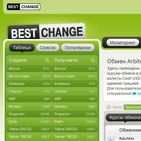
Мониторинг
Таблица
Список
Популярное
Обмен Arbit
Здесь приведены 
Bitcoin
Bitcoin
BTC
BTC
курсам обмена в 
Bitcoin Cash
Bitcoin Cash
BCH
BCH
валюты Cash USD.
администрацией.
Ethereum
Ethereum
ETH
ETH
Для пользователе
Litecoin
Litecoin
LTC
LTC
специальное
в
XRP
XRP
XRP
XRP
Monero
Monero
XMR
XMR
Город:
Тираспол
Dogecoin
Dogecoin
DOGE
DOGE
Курсы обмена
Dash
Dash
DASH
DASH
Tether ERC20
Tether ERC20
USDT
USDT
Обменни
Tether TRC20
Tether TRC20
USDT
USDT
BaksMan