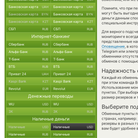
Банковская карта
Банковская карта
UAH
UAH
Помните, что при п
могут быть выгодне
Банковская карта
Банковская карта
BYN
BYN
деньги данным спос
Банковская карта
Банковская карта
KZT
KZT
специальной инстру
СБП
СБП
RUB
RUB
Для верного подсче
Интернет-банкинг
мониторинге всегд
представленные на
Сбербанк
Сбербанк
RUB
RUB
Оповещение
, в ко
Telegram или элект
Альфа-Банк
Альфа-Банк
RUB
RUB
обменники отсутств
Т-Банк
Т-Банк
RUB
RUB
обменов с помощью
ВТБ
ВТБ
RUB
RUB
Надежность 
Приват 24
Приват 24
UAH
UAH
Каждый из обменны
Kaspi Bank
Kaspi Bank
KZT
KZT
при этом команда 
Использование мон
Revolut
Revolut
EUR
EUR
пунктах. При выбор
Денежные переводы
размер резервов и 
WU
WU
USD
USD
Выберите по
ЗК
ЗК
RUB
RUB
Обменные пункты по
Наличные деньги
странах, например:
резервы в разных г
Наличные
Наличные
USD
USD
вам будет удобнее 
Наличные
Наличные
RUB
RUB