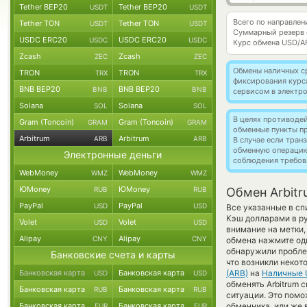
Tether BEP20
Tether BEP20
USDT
USDT
Всего по направлен
Tether TON
Tether TON
USDT
USDT
Суммарный резерв
USDC ERC20
USDC ERC20
USDC
USDC
Курс обмена
USD/A
Zcash
Zcash
ZEC
ZEC
Обмены наличных с
TRON
TRON
TRX
TRX
фиксирования курс
BNB BEP20
BNB BEP20
BNB
BNB
сервисом в электр
Solana
Solana
SOL
SOL
В целях противоде
Gram (Toncoin)
Gram (Toncoin)
GRAM
GRAM
обменные пункты п
Arbitrum
Arbitrum
ARB
ARB
В случае если тра
обменную операци
Электронные деньги
соблюдения требов
WebMoney
WebMoney
WMZ
WMZ
ЮMoney
ЮMoney
RUB
RUB
Обмен Arbitr
PayPal
PayPal
USD
USD
Все указанные в с
Кэш долларами в р
Volet
Volet
USD
USD
внимание на метки,
Alipay
Alipay
CNY
CNY
обмена нажмите оди
обнаружили проблем
Банковские счета и карты
что возникли некот
Банковская карта
Банковская карта
(ARB)
на
Наличные
USD
USD
обменять Arbitrum c
Банковская карта
Банковская карта
RUB
RUB
ситуации. Это пом
Банковская карта
Банковская карта
обменника, или же 
EUR
EUR