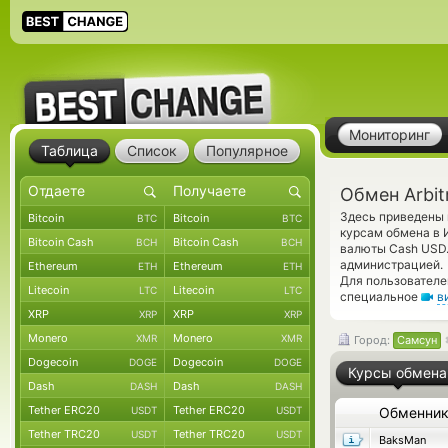
Мониторинг
Таблица
Список
Популярное
Обмен Arbit
Здесь приведены 
Bitcoin
Bitcoin
BTC
BTC
курсам обмена в 
Bitcoin Cash
Bitcoin Cash
BCH
BCH
валюты Cash USD.
администрацией.
Ethereum
Ethereum
ETH
ETH
Для пользователе
Litecoin
Litecoin
LTC
LTC
специальное
в
XRP
XRP
XRP
XRP
Monero
Monero
XMR
XMR
Город:
Самсун
Dogecoin
Dogecoin
DOGE
DOGE
Курсы обмена
Dash
Dash
DASH
DASH
Tether ERC20
Tether ERC20
USDT
USDT
Обменни
Tether TRC20
Tether TRC20
USDT
USDT
BaksMan