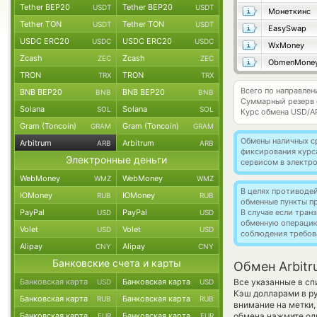
Tether BEP20
Tether BEP20
USDT
USDT
Монеткинс
Tether TON
Tether TON
USDT
USDT
EasySwap
USDC ERC20
USDC ERC20
USDC
USDC
WxMoney
Zcash
Zcash
ZEC
ZEC
ObmenMone
TRON
TRON
TRX
TRX
Всего по направлен
BNB BEP20
BNB BEP20
BNB
BNB
Суммарный резерв
Solana
Solana
SOL
SOL
Курс обмена
USD/A
Gram (Toncoin)
Gram (Toncoin)
GRAM
GRAM
Обмены наличных с
Arbitrum
Arbitrum
ARB
ARB
фиксирования курс
Электронные деньги
сервисом в электр
WebMoney
WebMoney
WMZ
WMZ
В целях противоде
ЮMoney
ЮMoney
RUB
RUB
обменные пункты п
PayPal
PayPal
В случае если тра
USD
USD
обменную операци
Volet
Volet
USD
USD
соблюдения требов
Alipay
Alipay
CNY
CNY
Банковские счета и карты
Обмен Arbitr
Банковская карта
Банковская карта
Все указанные в с
USD
USD
Кэш долларами в р
Банковская карта
Банковская карта
RUB
RUB
внимание на метки,
Банковская карта
Банковская карта
обмена нажмите оди
EUR
EUR