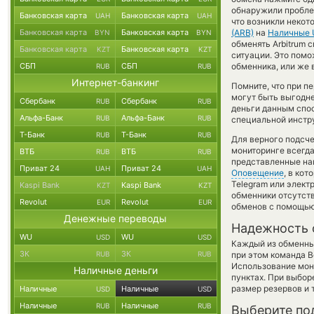
обнаружили проблем
Банковская карта
Банковская карта
UAH
UAH
что возникли некот
Банковская карта
Банковская карта
(ARB)
на
Наличные
BYN
BYN
обменять Arbitrum c
Банковская карта
Банковская карта
KZT
KZT
ситуации. Это пом
СБП
СБП
обменника, или же 
RUB
RUB
Интернет-банкинг
Помните, что при п
могут быть выгодне
Сбербанк
Сбербанк
RUB
RUB
деньги данным спос
Альфа-Банк
Альфа-Банк
RUB
RUB
специальной инстру
Т-Банк
Т-Банк
RUB
RUB
Для верного подсче
мониторинге всегд
ВТБ
ВТБ
RUB
RUB
представленные на
Приват 24
Приват 24
UAH
UAH
Оповещение
, в ко
Telegram или элект
Kaspi Bank
Kaspi Bank
KZT
KZT
обменники отсутств
Revolut
Revolut
EUR
EUR
обменов с помощью
Денежные переводы
Надежность 
WU
WU
USD
USD
Каждый из обменны
ЗК
ЗК
RUB
RUB
при этом команда 
Использование мон
Наличные деньги
пунктах. При выбор
размер резервов и 
Наличные
Наличные
USD
USD
Наличные
Наличные
RUB
RUB
Выберите по