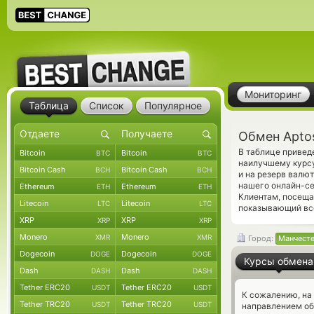
Мониторинг
Таблица
Список
Популярное
Обмен Apto
В таблице привед
Bitcoin
Bitcoin
BTC
BTC
наилучшему курсу
Bitcoin Cash
Bitcoin Cash
BCH
BCH
и на резерв валю
нашего онлайн-се
Ethereum
Ethereum
ETH
ETH
Клиентам, посещ
Litecoin
Litecoin
LTC
LTC
показывающий все
XRP
XRP
XRP
XRP
Monero
Monero
XMR
XMR
Город:
Манчест
Dogecoin
Dogecoin
DOGE
DOGE
Курсы обмена
Dash
Dash
DASH
DASH
Tether ERC20
Tether ERC20
USDT
USDT
К сожалению, на
Tether TRC20
Tether TRC20
USDT
USDT
направлением об