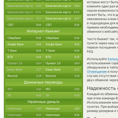
которые могут быть
Банковская карта
Банковская карта
UAH
UAH
кликните один раз 
нашли возможности 
Банковская карта
Банковская карта
BYN
BYN
может быть, что в
Банковская карта
Банковская карта
KZT
KZT
невозможны и вам б
в подходящем для в
СБП
СБП
RUB
RUB
примем необходимы
Интернет-банкинг
обменного вебсайта
Сбербанк
Сбербанк
RUB
RUB
Часто бывает так, 
пункта через наш с
Альфа-Банк
Альфа-Банк
RUB
RUB
первое посещение 
Т-Банк
Т-Банк
RUB
RUB
FAQ.
ВТБ
ВТБ
RUB
RUB
Используйте
Кальк
использования серв
Приват 24
Приват 24
UAH
UAH
обнаружили в табли
Kaspi Bank
Kaspi Bank
KZT
KZT
Оповещение
и полу
случае отсутствия
Revolut
Revolut
EUR
EUR
двух обменов через
Денежные переводы
Надежность 
WU
WU
USD
USD
Каждый из обменны
ЗК
ЗК
RUB
RUB
при этом команда 
Наличные деньги
Использование мон
пунктах. При выбор
Наличные
Наличные
USD
USD
размер резервов и 
Наличные
Наличные
RUB
RUB