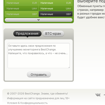
Выберите по
Наличные
Наличные
EUR
EUR
Обменные пункты по
Наличные
Наличные
UAH
UAH
странах, например:
в разных городах м
Наличные
Наличные
GBP
GBP
будет удобнее ввес
Предложения
BTC-кран
© 2007-2026 BestChange. Знаем, где обменять!
Информация на сайте предназначена для лиц 18+
Условия
&
Конфиденциальность