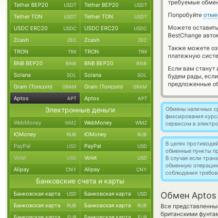
требуемые обмен
Tether BEP20
Tether BEP20
USDT
USDT
Попробуйте
отме
Tether TON
Tether TON
USDT
USDT
Можете оставит
USDC ERC20
USDC ERC20
USDC
USDC
BestChange авто
Zcash
Zcash
ZEC
ZEC
Также можете о
TRON
TRON
TRX
TRX
платежную систе
BNB BEP20
BNB BEP20
BNB
BNB
Если вам станут
Solana
Solana
SOL
SOL
будем рады, есл
предложенные об
Gram (Toncoin)
Gram (Toncoin)
GRAM
GRAM
Aptos
Aptos
APT
APT
Электронные деньги
Обмены наличных с
фиксирования курс
WebMoney
WebMoney
WMZ
WMZ
сервисом в электр
ЮMoney
ЮMoney
RUB
RUB
В целях противоде
PayPal
PayPal
USD
USD
обменные пункты п
Volet
Volet
USD
USD
В случае если тра
обменную операци
Alipay
Alipay
CNY
CNY
соблюдения требов
Банковские счета и карты
Банковская карта
Банковская карта
Обмен Aptos 
USD
USD
Банковская карта
Банковская карта
RUB
RUB
Все представленны
британскими фунта
Банковская карта
Банковская карта
EUR
EUR